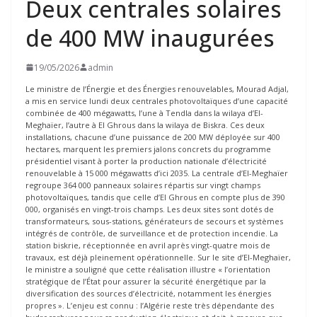
Deux centrales solaires
de 400 MW inaugurées
19/05/2026
admin
Le ministre de l’Énergie et des Énergies renouvelables, Mourad Adjal,
a mis en service lundi deux centrales photovoltaïques d’une capacité
combinée de 400 mégawatts, l’une à Tendla dans la wilaya d’El-
Meghaïer, l’autre à El Ghrous dans la wilaya de Biskra. Ces deux
installations, chacune d’une puissance de 200 MW déployée sur 400
hectares, marquent les premiers jalons concrets du programme
présidentiel visant à porter la production nationale d’électricité
renouvelable à 15 000 mégawatts d’ici 2035. La centrale d’El-Meghaïer
regroupe 364 000 panneaux solaires répartis sur vingt champs
photovoltaïques, tandis que celle d’El Ghrous en compte plus de 390
000, organisés en vingt-trois champs. Les deux sites sont dotés de
transformateurs, sous-stations, générateurs de secours et systèmes
intégrés de contrôle, de surveillance et de protection incendie. La
station biskrie, réceptionnée en avril après vingt-quatre mois de
travaux, est déjà pleinement opérationnelle. Sur le site d’El-Meghaïer,
le ministre a souligné que cette réalisation illustre « l’orientation
stratégique de l’État pour assurer la sécurité énergétique par la
diversification des sources d’électricité, notamment les énergies
propres ». L’enjeu est connu : l’Algérie reste très dépendante des