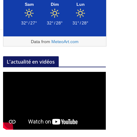
Sam
Dim
Lun
32°
/
27°
32°
/
28°
31°
/
28°
Data from
MeteoArt.com
L’actualité en vidéos