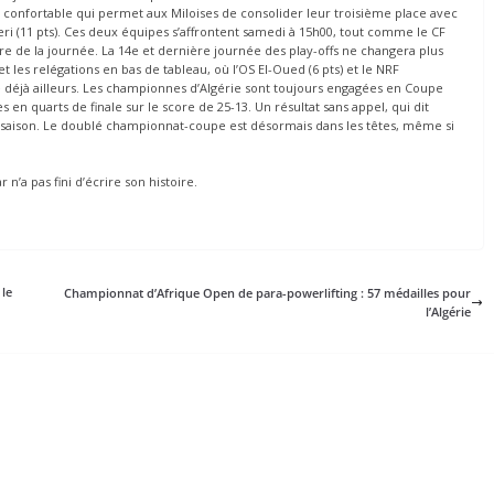
e confortable qui permet aux Miloises de consolider leur troisième place avec
eri (11 pts). Ces deux équipes s’affrontent samedi à 15h00, tout comme le CF
de la journée. La 14e et dernière journée des play-offs ne changera plus
 les relégations en bas de tableau, où l’OS El-Oued (6 pts) et le NRF
rde déjà ailleurs. Les championnes d’Algérie sont toujours engagées en Coupe
en quarts de finale sur le score de 25-13. Un résultat sans appel, qui dit
e saison. Le doublé championnat-coupe est désormais dans les têtes, même si
 n’a pas fini d’écrire son histoire.
 le
Championnat d’Afrique Open de para-powerlifting : 57 médailles pour
l’Algérie