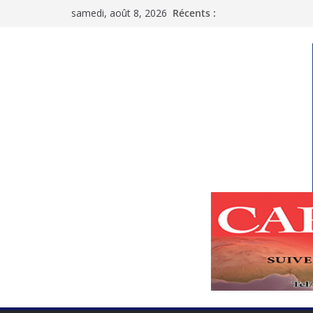
Passer
samedi, août 8, 2026
Récents :
au
contenu