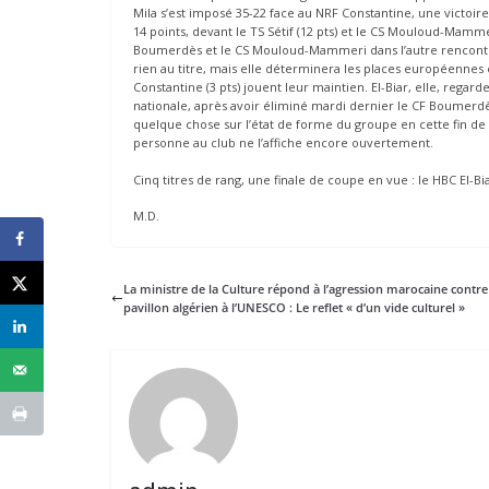
Mila s’est imposé 35-22 face au NRF Constantine, une victoir
14 points, devant le TS Sétif (12 pts) et le CS Mouloud-Mamm
Boumerdès et le CS Mouloud-Mammeri dans l’autre rencontre 
rien au titre, mais elle déterminera les places européennes et
Constantine (3 pts) jouent leur maintien. El-Biar, elle, rega
nationale, après avoir éliminé mardi dernier le CF Boumerdès 
quelque chose sur l’état de forme du groupe en cette fin d
personne au club ne l’affiche encore ouvertement.
Cinq titres de rang, une finale de coupe en vue : le HBC El-Biar
M.D.
La ministre de la Culture répond à l’agression marocaine contre
pavillon algérien à l’UNESCO : Le reflet « d’un vide culturel »