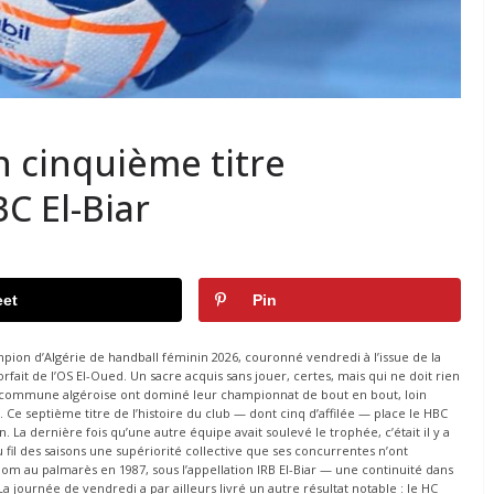
n cinquième titre
C El-Biar
et
Pin
ampion d’Algérie de handball féminin 2026, couronné vendredi à l’issue de la
rfait de l’OS El-Oued. Un sacre acquis sans jouer, certes, mais qui ne doit rien
 la commune algéroise ont dominé leur championnat de bout en bout, loin
Ce septième titre de l’histoire du club — dont cinq d’affilée — place le HBC
. La dernière fois qu’une autre équipe avait soulevé le trophée, c’était il y a
u fil des saisons une supériorité collective que ses concurrentes n’ont
 nom au palmarès en 1987, sous l’appellation IRB El-Biar — une continuité dans
La journée de vendredi a par ailleurs livré un autre résultat notable : le HC