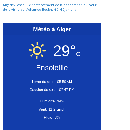
Algérie-Tchad : Le renforcement de la coopération au cœur
de la visite de Mohamed Boukhari à N’Djamena
Météo à Alger
29°
C
Ensoleillé
Lever du soleil: 05:59 AM
Coucher du soleil: 07:47 PM
Humidité: 49%
Vent: 11.2Kmph
Pluie: 3%