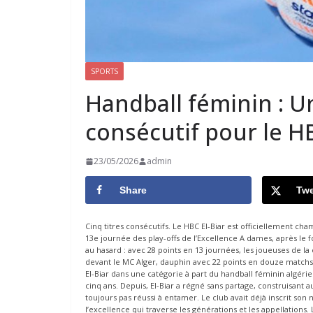
SPORTS
Handball féminin : U
consécutif pour le HB
23/05/2026
admin
Share
Twe
Cinq titres consécutifs. Le HBC El-Biar est officiellement ch
13e journée des play-offs de l’Excellence A dames, après le fo
au hasard : avec 28 points en 13 journées, les joueuses de
devant le MC Alger, dauphin avec 22 points en douze matchs. 
El-Biar dans une catégorie à part du handball féminin algérien
cinq ans. Depuis, El-Biar a régné sans partage, construisant a
toujours pas réussi à entamer. Le club avait déjà inscrit son
l’excellence qui traverse les générations et les appellations. 