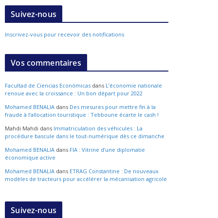
Suivez-nous
Inscrivez-vous pour recevoir des notifications
Vos commentaires
Facultad de Ciencias Económicas
dans
L’économie nationale
renoue avec la croissance : Un bon départ pour 2022
Mohamed BENALIA
dans
Des mesures pour mettre fin à la
fraude à l’allocation touristique : Tebboune écarte le cash !
Mahdi Mahdi
dans
Immatriculation des véhicules : La
procédure bascule dans le tout-numérique dès ce dimanche
Mohamed BENALIA
dans
FIA : Vitrine d’une diplomatie
économique active
Mohamed BENALIA
dans
ETRAG Constantine : De nouveaux
modèles de tracteurs pour accélérer la mécanisation agricole
Suivez-nous