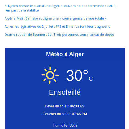
El Djeïch dresse le bilan d’une Algérie souveraine et déterminée : L’ANP,
rempart de la stabilité
Algérie-Mali : Bamako souligne une « convergence de vue totale »
Après les législatives du 2 juillet : FFS et Ennahda font leur diagnostic
Drame routier de Boumerdès : Trois personnes sous mandat de dépôt
Météo à Alger
30°
C
Ensoleillé
Lever du soleil: 06:00 AM
Coucher du soleil: 07:46 PM
Humidité: 36%