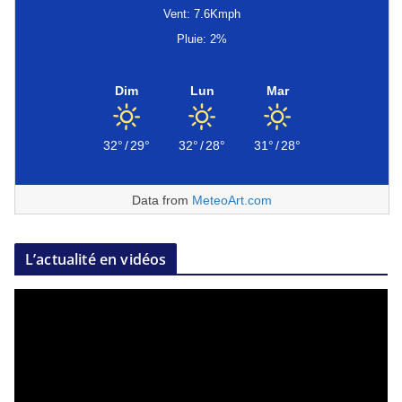
Vent: 7.6Kmph
Pluie: 2%
Dim
Lun
Mar
32°
/
29°
32°
/
28°
31°
/
28°
Data from
MeteoArt.com
L’actualité en vidéos