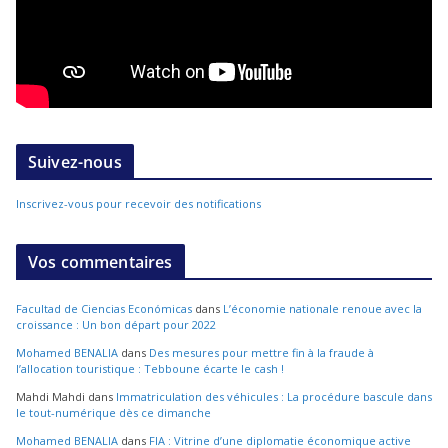
Suivez-nous
Inscrivez-vous pour recevoir des notifications
Vos commentaires
Facultad de Ciencias Económicas
dans
L’économie nationale renoue avec la
croissance : Un bon départ pour 2022
Mohamed BENALIA
dans
Des mesures pour mettre fin à la fraude à
l’allocation touristique : Tebboune écarte le cash !
Mahdi Mahdi
dans
Immatriculation des véhicules : La procédure bascule dans
le tout-numérique dès ce dimanche
Mohamed BENALIA
dans
FIA : Vitrine d’une diplomatie économique active