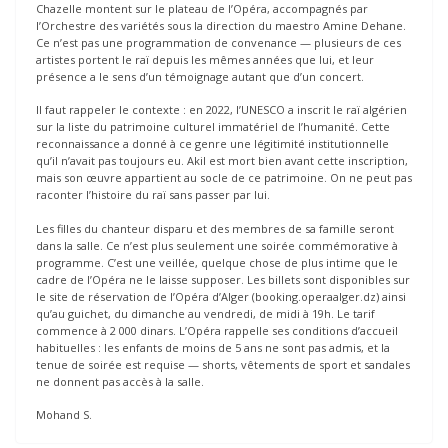
Chazelle montent sur le plateau de l’Opéra, accompagnés par
l’Orchestre des variétés sous la direction du maestro Amine Dehane.
Ce n’est pas une programmation de convenance — plusieurs de ces
artistes portent le raï depuis les mêmes années que lui, et leur
présence a le sens d’un témoignage autant que d’un concert.
Il faut rappeler le contexte : en 2022, l’UNESCO a inscrit le raï algérien
sur la liste du patrimoine culturel immatériel de l’humanité. Cette
reconnaissance a donné à ce genre une légitimité institutionnelle
qu’il n’avait pas toujours eu. Akil est mort bien avant cette inscription,
mais son œuvre appartient au socle de ce patrimoine. On ne peut pas
raconter l’histoire du raï sans passer par lui.
Les filles du chanteur disparu et des membres de sa famille seront
dans la salle. Ce n’est plus seulement une soirée commémorative à
programme. C’est une veillée, quelque chose de plus intime que le
cadre de l’Opéra ne le laisse supposer. Les billets sont disponibles sur
le site de réservation de l’Opéra d’Alger (booking.operaalger.dz) ainsi
qu’au guichet, du dimanche au vendredi, de midi à 19h. Le tarif
commence à 2 000 dinars. L’Opéra rappelle ses conditions d’accueil
habituelles : les enfants de moins de 5 ans ne sont pas admis, et la
tenue de soirée est requise — shorts, vêtements de sport et sandales
ne donnent pas accès à la salle.
Mohand S.