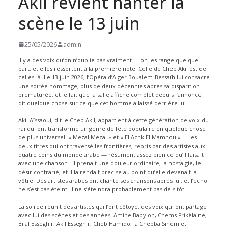
Akil revient hanter la
scène le 13 juin
25/05/2026
admin
Il y a des voix qu’on n’oublie pas vraiment — on les range quelque
part, et elles ressortent à la première note. Celle de Cheb Akil est de
celles-là. Le 13 juin 2026, l’Opéra d’Alger Boualem-Bessaïh lui consacre
une soirée hommage, plus de deux décennies après sa disparition
prématurée, et le fait que la salle affiche complet depuis l’annonce
dit quelque chose sur ce que cet homme a laissé derrière lui.
Akil Aïssaoui, dit le Cheb Akil, appartient à cette génération de voix du
raï qui ont transformé un genre de fête populaire en quelque chose
de plus universel. « Mezal Mezal » et « El Achk El Mamnou » — les
deux titres qui ont traversé les frontières, repris par des artistes aux
quatre coins du monde arabe — résument assez bien ce qu’il faisait
avec une chanson : il prenait une douleur ordinaire, la nostalgie, le
désir contrarié, et il la rendait précise au point qu’elle devenait la
vôtre. Des artistes arabes ont chanté ses chansons après lui, et l’écho
ne s’est pas éteint. Il ne s’éteindra probablement pas de sitôt.
La soirée réunit des artistes qui l’ont côtoyé, des voix qui ont partagé
avec lui des scènes et des années. Amine Babylon, Chems Frikèlaine,
Bilal Esseghir, Akil Esseghir, Cheb Hamido, la Chebba Sihem et