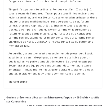
l’exigence croissante d’un public de plus en plus informé.
Timgad n’est pas un site ordinaire. Fondée vers l’an 100 après J.-C.
sous le règne de l’empereur Trajan pour accueillir les vétérans des
légions romaines, la ville a été conçue selon un plan orthogonal d’une
rigueur presque mathématique : rues perpendiculaires, forum
central, thermes, capitole, théâtre. Ensevelie sous le sable des
siècles, la Pompéi d’Afrique du Nord » comme on la surnomme a
resurgi en grande partie intacte, ce qui lui vaut d’être considérée
comme l’un des exemples les mieux conservés d’urbanisme romain
en Afrique du Nord. L’UNESCO l’a inscrite sur sa liste du patrimoine
mondial en 1982.
Aujourd’hui, la question n’est plus seulement de préserver. Il s’agit
aussi de faire venir, d’expliquer, de rendre le site lisible pour un
public qui arrive parfois sans clés de lecture. Le travail engagé par
Boughrara et ses équipes va dans ce sens : documenter, restaurer,
aménager. Timgad mérite mieux qu’une visite distraite entre deux
photos. Et visiblement, les visiteurs commencent à le sentir.
Mohand Seghir
Guelma présente sa pièce sur la sécheresse et l’espoir : « El Ghaïth » souffle
sur Constantine
Batna : Pour une meilleure intégration université-industrie