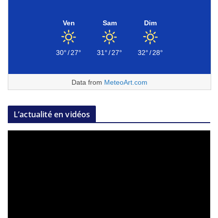
Ven
Sam
Dim
30°
/
27°
31°
/
27°
32°
/
28°
Data from
MeteoArt.com
L’actualité en vidéos