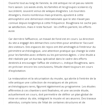
Ouverte tout au long de l’année, la cité antique ne vit pas au ralenti
hors saison. Les week-ends, les familles et les groupes scolaires s’y
succèdent, souvent venus de wilayas éloignées. Les touristes
étrangers, moins nombreux mais présents, ajoutent à cette
atmosphère une dimension internationale que le site n’avait pas
connue depuis longtemps à cette fréquence. Boughrara ne cache pas
sa satisfaction, mais il reste factuel : les chiffres parlent, les efforts
aussi.
Car derrière l’affluence, un travail de fond est en cours. La direction
du site a engagé des démarches concrètes pour améliorer l’accueil
des visiteurs. Des espaces de repos ont été aménagés à l’intérieur du
périmètre archéologique, une attention pratique qui change la visite
pour les familles avec enfants ou les personnes âgées. « Une étude a
été réalisée par un bureau spécialisé dans le cadre des efforts
destinés à encourager l’afflux de visiteurs », indique Boughrara, sans
en préciser encore les conclusions, l’étude étant toujours en cours
d’exploitation.
La restauration et la sécurisation du musée, qui abrite à l’entrée de la
ville antique une collection de mosaïques et de pièces
archéologiques rares, figurent également au programme. Les études
afférentes à ces chantiers sont finalisées, et une seconde étude,
actuellement en cours, doit permettre de définir un plan global de
mise en valeur du site, intégrant le musée et ses œuvres. Des travaux
attendus, compte tenu de l’état de certaines structures et de