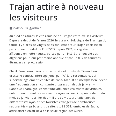
Trajan attire à nouveau
les visiteurs
25/05/2026
admin
Au pied des Aurès, la cité romaine de Timgad retrouve ses visiteurs.
Depuis le début de l’année 2026, le site archéologique de Thamugadi,
fondé il y a près de vingt siècles par l’empereur Trajan et classé au
patrimoine mondial de l’UNESCO depuis 1982, enregistre une
affluence en nette hausse, portée par un intérêt renouvelé des
Algériens pour leur patrimoine antique et par un flux de touristes
étrangers en progression.
Chafik Boughrara, directeur du musée et du site de Timgad, en
dresse le constat. Interrogé jeudi par l’APS, le responsable, qui
supervise également les sites de Zana, Tazoult et Imedghassen, décrit
une fréquentation en constante progression depuis janvier. «
L’antique Thamugadi connaît une affluence croissante de visiteurs,
notamment durant les week-ends, ayant accueilli depuis le début du
mois de janvier dernier des milliers de visiteurs nationaux, de
différentes wilayas, et des touristes étrangers de nombreuses
nationalités », précise-t-il. Le site, situé à 35 kilomètres de Batna,
attire ainsi bien au-delà de la seule région des Aurès.