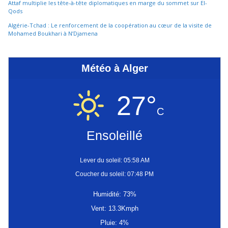
Attaf multiplie les tête-à-tête diplomatiques en marge du sommet sur El-
Qods
Algérie-Tchad : Le renforcement de la coopération au cœur de la visite de
Mohamed Boukhari à N’Djamena
Météo à Alger
27°
C
Ensoleillé
Lever du soleil: 05:58 AM
Coucher du soleil: 07:48 PM
Humidité: 73%
Vent: 13.3Kmph
Pluie: 4%