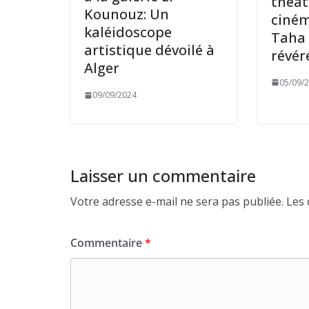
théât
Kounouz: Un
ciném
kaléidoscope
Taha 
artistique dévoilé à
révér
Alger
05/09/
09/09/2024
Laisser un commentaire
Votre adresse e-mail ne sera pas publiée.
Les 
Commentaire
*