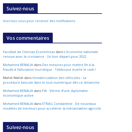
Suivez-nous
Inscrivez-vous pour recevoir des notifications
Vos commentaires
Facultad de Ciencias Económicas
dans
L’économie nationale
renoue avec la croissance : Un bon départ pour 2022
Mohamed BENALIA
dans
Des mesures pour mettre fin à la
fraude à l’allocation touristique : Tebboune écarte le cash !
Mahdi Mahdi
dans
Immatriculation des véhicules : La
procédure bascule dans le tout-numérique dès ce dimanche
Mohamed BENALIA
dans
FIA : Vitrine d’une diplomatie
économique active
Mohamed BENALIA
dans
ETRAG Constantine : De nouveaux
modèles de tracteurs pour accélérer la mécanisation agricole
Suivez-nous