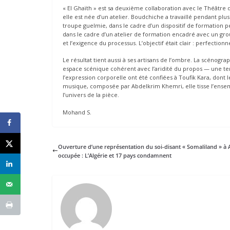
« El Ghaïth » est sa deuxième collaboration avec le Théâtre 
elle est née d’un atelier. Boudchiche a travaillé pendant plu
troupe guelmie, dans le cadre d’un dispositif de formation p
dans le cadre d’un atelier de formation encadré avec un grou
et l’exigence du processus. L’objectif était clair : perfection
Le résultat tient aussi à ses artisans de l’ombre. La scénogra
espace scénique cohérent avec l’aridité du propos — une ter
l’expression corporelle ont été confiées à Toufik Kara, dont 
musique, composée par Abdelkrim Khemri, elle tisse l’ensembl
l’univers de la pièce.
Mohand S.
Ouverture d’une représentation du soi-disant « Somaliland » à 
occupée : L’Algérie et 17 pays condamnent