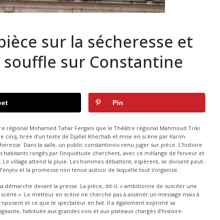
ièce sur la sécheresse et
 » souffle sur Constantine
et
Pin
âtre régional Mohamed Tahar Fergani que le Théâtre régional Mahmoud Triki
 cinq, tirée d’un texte de Djallel Khechab et mise en scène par Karim
eresse. Dans la salle, un public constantinois venu juger sur pièce. L’histoire
es habitants rongés par l’inquiétude cherchent, avec ce mélange de ferveur et
 Le village attend la pluie. Les hommes débattent, espèrent, se divisent peut-
re, l’enjeu et la promesse non tenue autour de laquelle tout s’organise.
sa démarche devant la presse. La pièce, dit-il, « ambitionne de susciter une
 la scène ». Le metteur en scène ne cherche pas à asséner un message mais à
oposent et ce que le spectateur en fait. Il a également exprimé sa
xigeante, habituée aux grandes voix et aux plateaux chargés d’histoire.