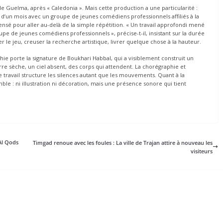
de Guelma, après « Caledonia ». Mais cette production a une particularité :
s d’un mois avec un groupe de jeunes comédiens professionnels affiliés à la
ensé pour aller au-delà de la simple répétition. « Un travail approfondi mené
pe de jeunes comédiens professionnels », précise-t-il, insistant sur la durée
ner le jeu, creuser la recherche artistique, livrer quelque chose à la hauteur.
phie porte la signature de Boukhari Habbal, qui a visiblement construit un
re sèche, un ciel absent, des corps qui attendent. La chorégraphie et
le travail structure les silences autant que les mouvements. Quant à la
e : ni illustration ni décoration, mais une présence sonore qui tient
Al Qods
Timgad renoue avec les foules : La ville de Trajan attire à nouveau les
visiteurs