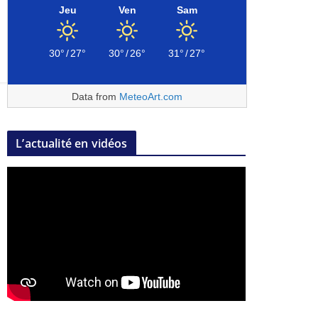
Jeu
Ven
Sam
30°
/
27°
30°
/
26°
31°
/
27°
Data from
MeteoArt.com
L’actualité en vidéos