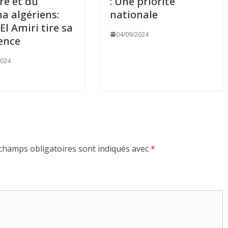
re et du
: Une priorité
a algériens:
nationale
El Amiri tire sa
04/09/2024
ence
2024
champs obligatoires sont indiqués avec
*