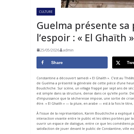
CULTURE
Guelma présente sa p
l’espoir : « El Ghaïth
25/05/2026
admin
Share
Twe
Constantine a découvert samedi « El Ghaïth ». C’est au Thé
de Guelma a présenté la générale de cette pièce d’une heure
Boudchiche. Sur scène, un village frappé par sept ans de séch
est simple dans sa structure, dense dans ce qu’elle porte. D
d’impuissance que la sécheresse impose, une sortie de crise.
être. « El Ghaïth » — la pluie, en arabe — est à la fois le tit
À l’issue de la représentation, Karim Boudchiche a expliqué 
interaction vivante entre le public et les idées portées par
ouvrir un espace de dialogue, entre ce que les comédiens pr
satisfaction de jouer devant le public de Constantine, ville e