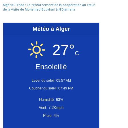
Algérie-Tchad : Le renforcement de la coopération au cœur
de la visite de Mohamed Boukhari à N’Djamena
Météo à Alger
27°
C
Ensoleillé
Lever du soleil: 05:57 AM
Coucher du soleil: 07:49 PM
Humidité: 63%
Vent: 7.2Kmph
Pluie: 4%