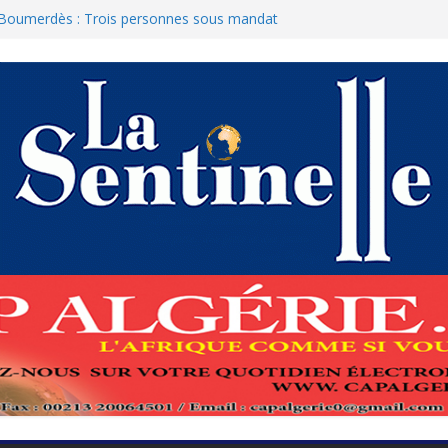
 Boumerdès : Trois personnes sous mandat
curité de l’Armée procèdent à la réception
 allemand enlevé au Niger
 bilan d’une Algérie souveraine et
, rempart de la stabilité
mako souligne une « convergence de vue
ves du 2 juillet : FFS et Ennahda font leur