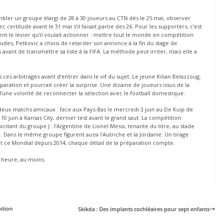
mbler un groupe élargi de 28 à 30 joueurs au CTN dès le 25 mai, observer
 certitude avant le 31 mai s’il faisait partie des 26. Pour les supporters, c’est
nt le levier qu’il voulait actionner : mettre tout le monde en compétition
udes, Petkovic a choisi de retarder son annonce à la fin du stage de
avant de transmettre sa liste à la FIFA. La méthode peut irriter, mais elle a
us ces arbitrages avant d’entrer dans le vif du sujet. Le jeune Kilian Belazzoug,
paration et pourrait créer la surprise. Une dizaine de joueurs issus de la
e d’une volonté de reconnecter la sélection avec le football domestique.
t deux matchs amicaux : face aux Pays-Bas le mercredi 3 juin au De Kuip de
 10 juin à Kansas City, dernier test avant le grand saut. La compétition
citant du groupe J : l’Argentine de Lionel Messi, tenante du titre, au stade
Dans le même groupe figurent aussi l’Autriche et la Jordanie. Un tirage
it ce Mondial depuis 2014, chaque détail de la préparation compte.
 heure, au moins.
bition
Skikda : Des implants cochléaires pour sept enfants