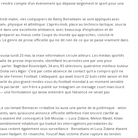
e rendre compte d’un événement qui dépasse largement le sport pour une
redi matin, «les coéquipiers de Ramy Bensebaïni se sont appliqués avec
l», physique et athlétique. L’après-midi, place au technico-tactique, sous la
lué dans une excellente ambiance, avec beaucoup d’implication et de
 préparer au mieux cette Coupe du monde qui approche», conclut le
 Le genre de prose officielle qui ne dit rien de ce qui se passe vraiment dans
ssa lundi 25 mai, la vraie information circule ailleurs. Les médias sportifs
lle de presse improvisée, identifiant les arrivées une par une pour
fait parler. Baghdad Bounedjah, 34 ans, 85 sélections, quatrième meilleur buteur
de Doha vers Alger. C’est par cette absence de contact qu’il a compris qu’il ne
e site Fennec Football. L’attaquant, qui avait inscrit 22 buts cette saison et été
carté du plus grand rendez-vous du football mondial à un moment sensible
n’a pas tardé : son frère a publié sur Instagram un message court mais lourd
une formulation qui laisse entendre que l’absence ne serait pas
 Le cas Ismaël Bennacer cristallise lui aussi une partie de la polémique : selon
ents, sans qu’aucune annonce officielle définitive n’ait encore clarifié sa
ns avaient été convoqués à Sidi Moussa — Luca Zidane, Melvin Mastil, Kilian
mblement inhabituel qui traduit les interrogations persistantes du
icaux restent également sous surveillance : Bensebaïni et Luca Zidane étaient
ouen Hadjam. En revanche, Youcef Atal, victime d’une rupture du tendon