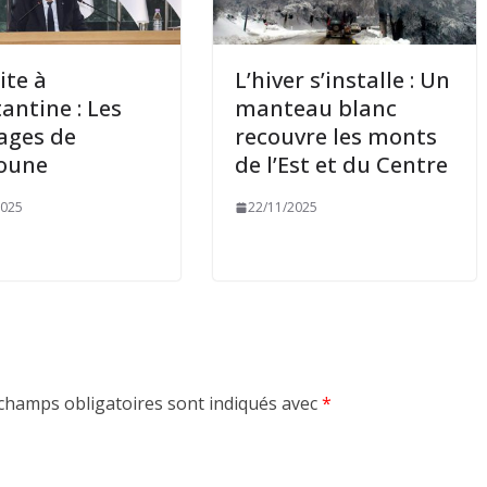
ite à
L’hiver s’installe : Un
antine : Les
manteau blanc
ages de
recouvre les monts
oune
de l’Est et du Centre
2025
22/11/2025
champs obligatoires sont indiqués avec
*