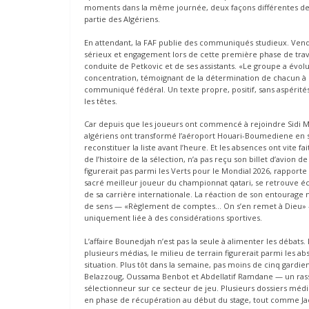
moments dans la même journée, deux façons différentes d
partie des Algériens.
En attendant, la FAF publie des communiqués studieux. Vend
sérieux et engagement lors de cette première phase de travai
conduite de Petkovic et de ses assistants. «Le groupe a évo
concentration, témoignant de la détermination de chacun à
communiqué fédéral. Un texte propre, positif, sans aspérités.
les têtes.
Car depuis que les joueurs ont commencé à rejoindre Sidi Mou
algériens ont transformé l’aéroport Houari-Boumediene en sa
reconstituer la liste avant l’heure. Et les absences ont vite 
de l’histoire de la sélection, n’a pas reçu son billet d’avion 
figurerait pas parmi les Verts pour le Mondial 2026, rapporte l
sacré meilleur joueur du championnat qatari, se retrouve é
de sa carrière internationale. La réaction de son entourage 
de sens — «Règlement de comptes… On s’en remet à Dieu» — 
uniquement liée à des considérations sportives.
L’affaire Bounedjah n’est pas la seule à alimenter les débats.
plusieurs médias, le milieu de terrain figurerait parmi les abs
situation. Plus tôt dans la semaine, pas moins de cinq gardie
Belazzoug, Oussama Benbot et Abdellatif Ramdane — un rasse
sélectionneur sur ce secteur de jeu. Plusieurs dossiers méd
en phase de récupération au début du stage, tout comme Ja