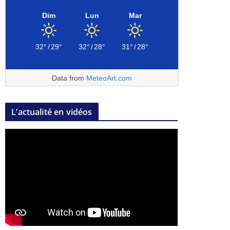
Dim
Lun
Mar
32°
/
29°
32°
/
28°
31°
/
28°
Data from
MeteoArt.com
L’actualité en vidéos