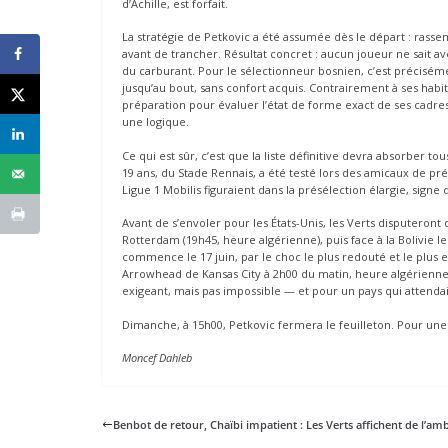
d’Achille, est forfait.
La stratégie de Petkovic a été assumée dès le départ : rasse
avant de trancher. Résultat concret : aucun joueur ne sait avec
du carburant. Pour le sélectionneur bosnien, c’est préciséme
jusqu’au bout, sans confort acquis. Contrairement à ses habit
préparation pour évaluer l’état de forme exact de ses cadres 
une logique.
Ce qui est sûr, c’est que la liste définitive devra absorber to
19 ans, du Stade Rennais, a été testé lors des amicaux de pré
Ligue 1 Mobilis figuraient dans la présélection élargie, sign
Avant de s’envoler pour les États-Unis, les Verts disputeron
Rotterdam (19h45, heure algérienne), puis face à la Bolivie le
commence le 17 juin, par le choc le plus redouté et le plus ex
Arrowhead de Kansas City à 2h00 du matin, heure algérienne. 
exigeant, mais pas impossible — et pour un pays qui attenda
Dimanche, à 15h00, Petkovic fermera le feuilleton. Pour une
Moncef Dahleb
Benbot de retour, Chaïbi impatient : Les Verts affichent de l’am