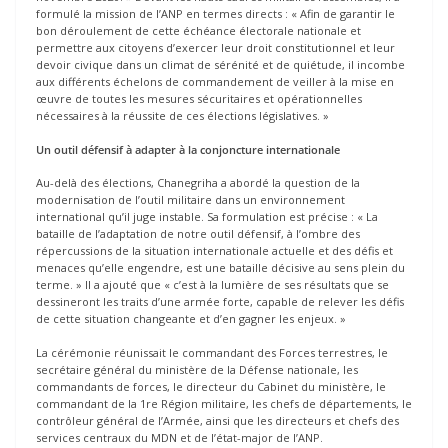
formulé la mission de l’ANP en termes directs : « Afin de garantir le
bon déroulement de cette échéance électorale nationale et
permettre aux citoyens d’exercer leur droit constitutionnel et leur
devoir civique dans un climat de sérénité et de quiétude, il incombe
aux différents échelons de commandement de veiller à la mise en
œuvre de toutes les mesures sécuritaires et opérationnelles
nécessaires à la réussite de ces élections législatives. »
Un outil défensif à adapter à la conjoncture internationale
Au-delà des élections, Chanegriha a abordé la question de la
modernisation de l’outil militaire dans un environnement
international qu’il juge instable. Sa formulation est précise : « La
bataille de l’adaptation de notre outil défensif, à l’ombre des
répercussions de la situation internationale actuelle et des défis et
menaces qu’elle engendre, est une bataille décisive au sens plein du
terme. » Il a ajouté que « c’est à la lumière de ses résultats que se
dessineront les traits d’une armée forte, capable de relever les défis
de cette situation changeante et d’en gagner les enjeux. »
La cérémonie réunissait le commandant des Forces terrestres, le
secrétaire général du ministère de la Défense nationale, les
commandants de forces, le directeur du Cabinet du ministère, le
commandant de la 1re Région militaire, les chefs de départements, le
contrôleur général de l’Armée, ainsi que les directeurs et chefs des
services centraux du MDN et de l’état-major de l’ANP.