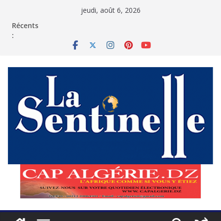
Passer
jeudi, août 6, 2026
au
contenu
Récents
: