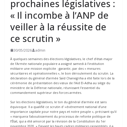
prochaines législatives :
« Il incombe à l’ANP de
veiller à la réussite de
ce scrutin »
30/05/2026
admin
À quelques semaines des élections législatives, le chef d’état-major
de l’Armée nationale populaire a assigné samedi à l’institution
militaire une mission explicite : garantir, par des « mesures
sécuritaires et opérationnelles », le bon déroulement du scrutin. La
déclaration du général d’armée Saïd Chanegriha a été faite lors de la
cérémonie de présentation des vœux de l’Aïd El-Adha au siège du
ministère de la Défense nationale, réunissant l’essentiel du
commandement supérieur des forces armées.
Sur les élections législatives, le ton du général d’armée est sans
équivoque. Il a qualifié ce scrutin d' »événement national d’une
importance capitale pour notre pays et notre peuple », précisant qu’il
« marquera l’aboutissement du processus de refonte politique de
l’État, qui a été amorcé par la révision de la Constitution du 1er
novembre 2020. » Devant les hauts cadres militaires rassemblés, il a