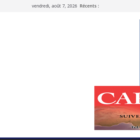
Passer
vendredi, août 7, 2026
Récents :
au
contenu