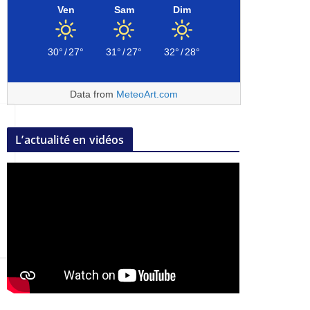
Ven
Sam
Dim
30°
/
27°
31°
/
27°
32°
/
28°
Data from
MeteoArt.com
L’actualité en vidéos