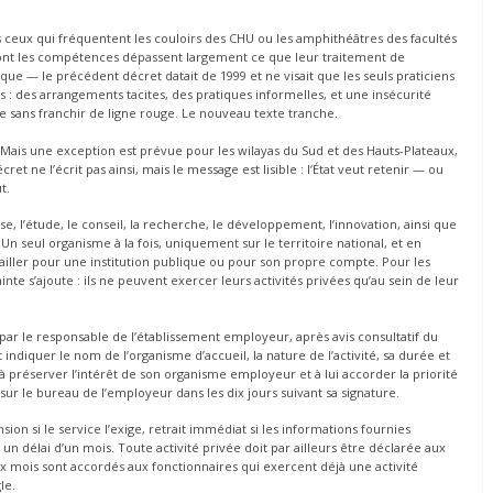
s ceux qui fréquentent les couloirs des CHU ou les amphithéâtres des facultés
dont les compétences dépassent largement ce que leur traitement de
que — le précédent décret datait de 1999 et ne visait que les seuls praticiens
rs : des arrangements tacites, des pratiques informelles, et une insécurité
sans franchir de ligne rouge. Le nouveau texte tranche.
 Mais une exception est prévue pour les wilayas du Sud et des Hauts-Plateaux,
et ne l’écrit pas ainsi, mais le message est lisible : l’État veut retenir — ou
t.
e, l’étude, le conseil, la recherche, le développement, l’innovation, ainsi que
 Un seul organisme à la fois, uniquement sur le territoire national, et en
vailler pour une institution publique ou pour son propre compte. Pour les
nte s’ajoute : ils ne peuvent exercer leurs activités privées qu’au sein de leur
e par le responsable de l’établissement employeur, après avis consultatif du
indiquer le nom de l’organisme d’accueil, la nature de l’activité, sa durée et
à préserver l’intérêt de son organisme employeur et à lui accorder la priorité
 sur le bureau de l’employeur dans les dix jours suivant sa signature.
ion si le service l’exige, retrait immédiat si les informations fournies
un délai d’un mois. Toute activité privée doit par ailleurs être déclarée aux
ix mois sont accordés aux fonctionnaires qui exercent déjà une activité
le.