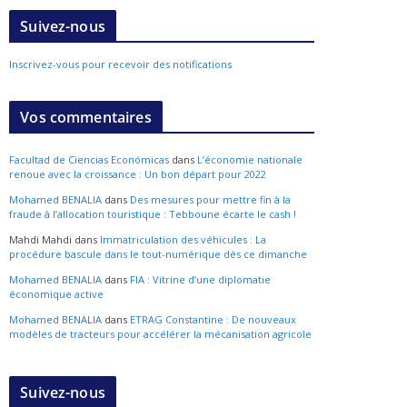
Suivez-nous
Inscrivez-vous pour recevoir des notifications
Vos commentaires
Facultad de Ciencias Económicas
dans
L’économie nationale
renoue avec la croissance : Un bon départ pour 2022
Mohamed BENALIA
dans
Des mesures pour mettre fin à la
fraude à l’allocation touristique : Tebboune écarte le cash !
Mahdi Mahdi
dans
Immatriculation des véhicules : La
procédure bascule dans le tout-numérique dès ce dimanche
Mohamed BENALIA
dans
FIA : Vitrine d’une diplomatie
économique active
Mohamed BENALIA
dans
ETRAG Constantine : De nouveaux
modèles de tracteurs pour accélérer la mécanisation agricole
Suivez-nous