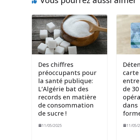
Vous pourrez aussi aimer
Des chiffres
Déten
préoccupants pour
carte
la santé publique:
entre
L’Algérie bat des
de 30
records en matière
opéra
de consommation
dans 
de sucre !
forme
11/05/2025
11/05/