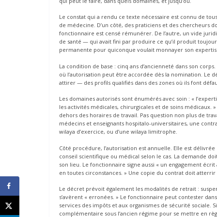
qui peut le faire, dans quels domaines, et jusqu’où.
Le constat qui a rendu ce texte nécessaire est connu de tou
de médecine. D’un côté, des praticiens et des chercheurs 
fonctionnaire est censé rémunérer. De l’autre, un vide juridi
de santé — qui avait fini par produire ce qu’il produit toujou
permanente pour quiconque voulait monnayer son expertise 
La condition de base : cinq ans d’ancienneté dans son corps.
où l’autorisation peut être accordée dès la nomination. Le décr
attirer — des profils qualifiés dans des zones où ils font défau
Les domaines autorisés sont énumérés avec soin : « l’expertis
les activités médicales, chirurgicales et de soins médicaux. »
dehors des horaires de travail. Pas question non plus de tra
médecins et enseignants hospitalo-universitaires, une contrai
wilaya d’exercice, ou d’une wilaya limitrophe.
Côté procédure, l’autorisation est annuelle. Elle est délivré
conseil scientifique ou médical selon le cas. La demande doit 
son lieu. Le fonctionnaire signe aussi « un engagement écrit 
en toutes circonstances. » Une copie du contrat doit atterrir
Le décret prévoit également les modalités de retrait : suspens
s’avèrent « erronées. » Le fonctionnaire peut contester dans 
services des impôts et aux organismes de sécurité sociale. S
complémentaire sous l’ancien régime pour se mettre en règ