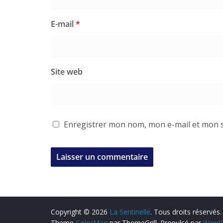
E-mail
*
Site web
Enregistrer mon nom, mon e-mail et mon s
Copyright © 2026
La Sentinelle
. Tous droits réservés.
Theme
ColorMag
par ThemeGrill. Propulsé par
WordP