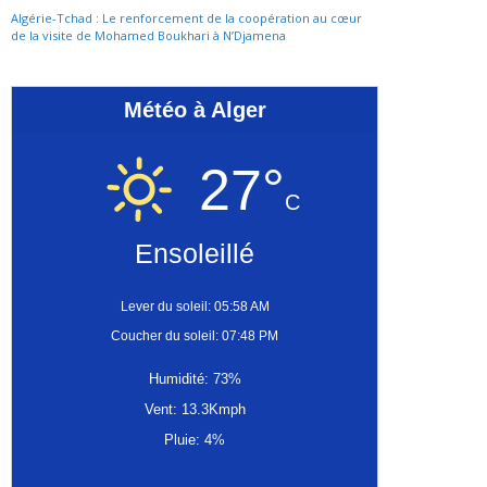
Algérie-Tchad : Le renforcement de la coopération au cœur
de la visite de Mohamed Boukhari à N’Djamena
Météo à Alger
27°
C
Ensoleillé
Lever du soleil: 05:58 AM
Coucher du soleil: 07:48 PM
Humidité: 73%
Vent: 13.3Kmph
Pluie: 4%