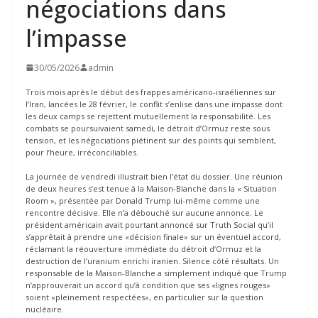
négociations dans
l’impasse
30/05/2026
admin
Trois mois après le début des frappes américano-israéliennes sur
l’Iran, lancées le 28 février, le conflit s’enlise dans une impasse dont
les deux camps se rejettent mutuellement la responsabilité. Les
combats se poursuivaient samedi, le détroit d’Ormuz reste sous
tension, et les négociations piétinent sur des points qui semblent,
pour l’heure, irréconciliables.
La journée de vendredi illustrait bien l’état du dossier. Une réunion
de deux heures s’est tenue à la Maison-Blanche dans la « Situation
Room », présentée par Donald Trump lui-même comme une
rencontre décisive. Elle n’a débouché sur aucune annonce. Le
président américain avait pourtant annoncé sur Truth Social qu’il
s’apprêtait à prendre une «décision finale» sur un éventuel accord,
réclamant la réouverture immédiate du détroit d’Ormuz et la
destruction de l’uranium enrichi iranien. Silence côté résultats. Un
responsable de la Maison-Blanche a simplement indiqué que Trump
n’approuverait un accord qu’à condition que ses «lignes rouges»
soient «pleinement respectées», en particulier sur la question
nucléaire.