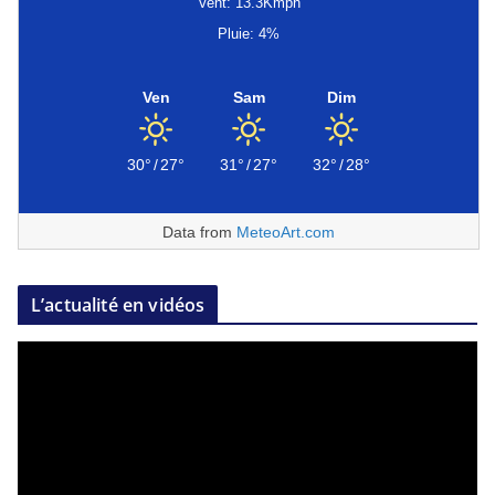
Vent: 13.3Kmph
Pluie: 4%
Ven
Sam
Dim
30°
/
27°
31°
/
27°
32°
/
28°
Data from
MeteoArt.com
L’actualité en vidéos