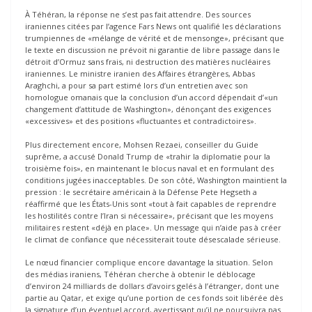
À Téhéran, la réponse ne s’est pas fait attendre. Des sources
iraniennes citées par l’agence Fars News ont qualifié les déclarations
trumpiennes de «mélange de vérité et de mensonge», précisant que
le texte en discussion ne prévoit ni garantie de libre passage dans le
détroit d’Ormuz sans frais, ni destruction des matières nucléaires
iraniennes. Le ministre iranien des Affaires étrangères, Abbas
Araghchi, a pour sa part estimé lors d’un entretien avec son
homologue omanais que la conclusion d’un accord dépendait d’«un
changement d’attitude de Washington», dénonçant des exigences
«excessives» et des positions «fluctuantes et contradictoires».
Plus directement encore, Mohsen Rezaei, conseiller du Guide
suprême, a accusé Donald Trump de «trahir la diplomatie pour la
troisième fois», en maintenant le blocus naval et en formulant des
conditions jugées inacceptables. De son côté, Washington maintient la
pression : le secrétaire américain à la Défense Pete Hegseth a
réaffirmé que les États-Unis sont «tout à fait capables de reprendre
les hostilités contre l’Iran si nécessaire», précisant que les moyens
militaires restent «déjà en place». Un message qui n’aide pas à créer
le climat de confiance que nécessiterait toute désescalade sérieuse.
Le nœud financier complique encore davantage la situation. Selon
des médias iraniens, Téhéran cherche à obtenir le déblocage
d’environ 24 milliards de dollars d’avoirs gelés à l’étranger, dont une
partie au Qatar, et exige qu’une portion de ces fonds soit libérée dès
la signature d’un éventuel accord, avertissant qu’il ne poursuivra pas