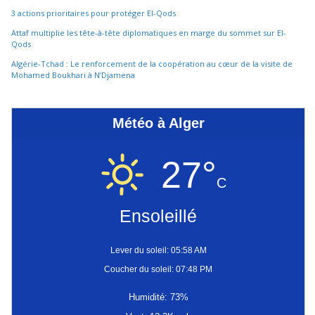
3 actions prioritaires pour protéger El-Qods
Attaf multiplie les tête-à-tête diplomatiques en marge du sommet sur El-
Qods
Algérie-Tchad : Le renforcement de la coopération au cœur de la visite de
Mohamed Boukhari à N’Djamena
Météo à Alger
27°
C
Ensoleillé
Lever du soleil: 05:58 AM
Coucher du soleil: 07:48 PM
Humidité: 73%