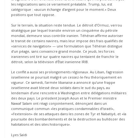
les négociations sans ce versement préalable. Trump, lui, est
catégorique : «aucun échange d’argent pour le moment.» Deux
positions que tout oppose.
Sur le terrain, la situation reste tendue. Le détroit d’Ormuz, verrou
stratégique par lequel transite environ un cinquième du pétrole
mondial, demeure sous contrôle iranien. Téhéran affirme autoriser
le transit de certains navires, mais leur impose des frais qualifiés de
«services de navigation» — une formulation que Téhéran distingue
d’un péage, sans convaincre grand monde. Ce jeudi, les forces
iraniennes ont tiré sur quatre navires qui tentaient de franchir le
détroit, selon la télévision d’État iranienne IRIB.
Le conflit a aussi ses prolongements régionaux. Au Liban, l’agression
israélienne se poursuit malgré un cessez-le-feu théoriquement en
vigueur. Ce samedi, l’armée libanaise a annoncé qu’une frappe
israélienne avait blessé deux soldats dans le sud du pays, au
lendemain d’une rencontre à Washington entre délégations militaires
des deux pays. Le président Joseph Aoun et le Premier ministre
Nawaf Salam ont réagi conjointement, dénonçant dans un
communiqué commun «les pratiques condamnables d’Israël»,
«l’extension» de ses attaques dans les zones de Tyr et Nabatiyé, et «la
poursuite des bombardements et de la destruction au bulldozer des
habitations et des sites historiques».
Lyes Saïdi