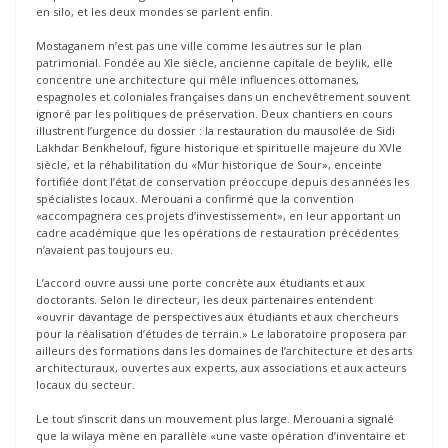
en silo, et les deux mondes se parlent enfin.
Mostaganem n’est pas une ville comme les autres sur le plan
patrimonial. Fondée au XIe siècle, ancienne capitale de beylik, elle
concentre une architecture qui mêle influences ottomanes,
espagnoles et coloniales françaises dans un enchevêtrement souvent
ignoré par les politiques de préservation. Deux chantiers en cours
illustrent l’urgence du dossier : la restauration du mausolée de Sidi
Lakhdar Benkhelouf, figure historique et spirituelle majeure du XVIe
siècle, et la réhabilitation du «Mur historique de Sour», enceinte
fortifiée dont l’état de conservation préoccupe depuis des années les
spécialistes locaux. Merouani a confirmé que la convention
«accompagnera ces projets d’investissement», en leur apportant un
cadre académique que les opérations de restauration précédentes
n’avaient pas toujours eu.
L’accord ouvre aussi une porte concrète aux étudiants et aux
doctorants. Selon le directeur, les deux partenaires entendent
«ouvrir davantage de perspectives aux étudiants et aux chercheurs
pour la réalisation d’études de terrain.» Le laboratoire proposera par
ailleurs des formations dans les domaines de l’architecture et des arts
architecturaux, ouvertes aux experts, aux associations et aux acteurs
locaux du secteur.
Le tout s’inscrit dans un mouvement plus large. Merouani a signalé
que la wilaya mène en parallèle «une vaste opération d’inventaire et