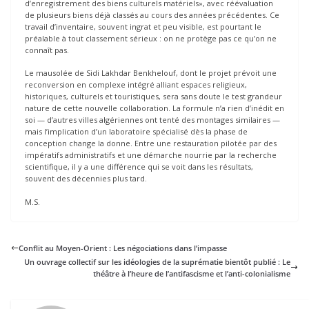
d’enregistrement des biens culturels matériels», avec réévaluation
de plusieurs biens déjà classés au cours des années précédentes. Ce
travail d’inventaire, souvent ingrat et peu visible, est pourtant le
préalable à tout classement sérieux : on ne protège pas ce qu’on ne
connaît pas.
Le mausolée de Sidi Lakhdar Benkhelouf, dont le projet prévoit une
reconversion en complexe intégré alliant espaces religieux,
historiques, culturels et touristiques, sera sans doute le test grandeur
nature de cette nouvelle collaboration. La formule n’a rien d’inédit en
soi — d’autres villes algériennes ont tenté des montages similaires —
mais l’implication d’un laboratoire spécialisé dès la phase de
conception change la donne. Entre une restauration pilotée par des
impératifs administratifs et une démarche nourrie par la recherche
scientifique, il y a une différence qui se voit dans les résultats,
souvent des décennies plus tard.
M.S.
Conflit au Moyen-Orient : Les négociations dans l’impasse
Un ouvrage collectif sur les idéologies de la suprématie bientôt publié : Le
théâtre à l’heure de l’antifascisme et l’anti-colonialisme