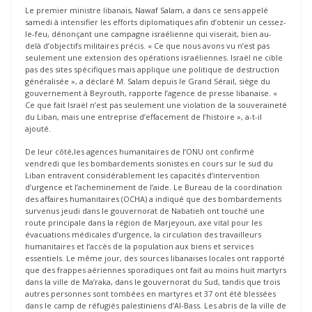
Le premier ministre libanais, Nawaf Salam, a dans ce sens appelé
samedi à intensifier les efforts diplomatiques afin d’obtenir un cessez-
le-feu, dénonçant une campagne israélienne qui viserait, bien au-
delà d’objectifs militaires précis. « Ce que nous avons vu n’est pas
seulement une extension des opérations israéliennes. Israël ne cible
pas des sites spécifiques mais applique une politique de destruction
généralisée », a déclaré M. Salam depuis le Grand Sérail, siège du
gouvernement à Beyrouth, rapporte l’agence de presse libanaise. «
Ce que fait Israël n’est pas seulement une violation de la souveraineté
du Liban, mais une entreprise d’effacement de l’histoire », a-t-il
ajouté.
De leur côté,les agences humanitaires de l’ONU ont confirmé
vendredi que les bombardements sionistes en cours sur le sud du
Liban entravent considérablement les capacités d’intervention
d’urgence et l’acheminement de l’aide. Le Bureau de la coordination
des affaires humanitaires (OCHA) a indiqué que des bombardements
survenus jeudi dans le gouvernorat de Nabatieh ont touché une
route principale dans la région de Marjeyoun, axe vital pour les
évacuations médicales d’urgence, la circulation des travailleurs
humanitaires et l’accès de la population aux biens et services
essentiels. Le même jour, des sources libanaises locales ont rapporté
que des frappes aériennes sporadiques ont fait au moins huit martyrs
dans la ville de Ma’raka, dans le gouvernorat du Sud, tandis que trois
autres personnes sont tombées en martyres et 37 ont été blessées
dans le camp de réfugiés palestiniens d’Al-Bass. Les abris de la ville de