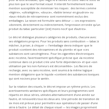
plus loin que le seul format visuel. Il interdit formellement toute
mention susceptible de minimiser les risques : des termes comme
«légère», «ultralégère», «douce», «faible teneur en goudron» ou
«taux réduits de nitrosamines» sont nommément exclus des
emballages. La raison est formulée sans détour — ces expressions
«donnent, directement ou indirectement, l’impression erronée qu’un
produit du tabac particulier [est] moins nocif que d’autres».
Le décret distingue plusieurs catégories de produits, chacune avec
ses obligations propres. Pour les produits sans combustion — tabac à
mâcher, à priser, à chiquer — l’emballage devra indiquer que le
produit «contient des nitrosamines et du plomb» et que «ces
substances sont cancérigènes». Pour les cigarettes électroniques
avec nicotine, l’avertissement spécifique précise que «la nicotine
contenue dans ce produit crée une forte dépendance» et que «son
utilisation par les non-fumeurs est déconseillée». Les flacons de
recharge, avec ou sans nicotine, sont soumis à la même logique :
mention obligatoire que le liquide «contient des substances toxiques
qui sont nocives pour la santé».
Sur la rotation des visuels, le décret impose un rythme précis. Les
avertissements sanitaires spécifiques et leurs pictogrammes sont
répartis en deux séries, utilisées alternativement d’une année sur
l’autre, et renouvelés tous les deux ans. Une période de transition de
six mois est prévue pour permettre aux opérateurs de passer d’une
série à l’autre. Le détail de chaque visuel — les images proprement