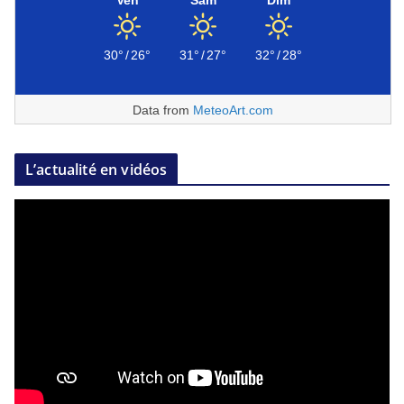
Ven
Sam
Dim
30°
/
26°
31°
/
27°
32°
/
28°
Data from
MeteoArt.com
L’actualité en vidéos