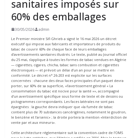
sanitaires imposés sur
60% des emballages
30/05/2026
admin
Le Premier ministre Sifi Ghrieb a signé le 16 mai 2026 un décret
exécutif qui impose aux fabricants et importateurs de produits du
tabac de couvrir 60% de chaque face de leurs emballages
d’avertissements sanitaires illustrés. Le texte, publié au Journal officiel
du 25 mai, s’applique à toutes les formes de tabac vendues en Algérie
— cigarettes, cigares, chicha, tabac sans combustion et cigarettes
électroniques — et prévoit un délai d’un an pour se mettre en
conformité. Le décret n° 26-203 est explicite sur les surfaces
concernées : chacune des deux faces principales d’un paquet devra
porter, sur 60% de sa superficie, «l’avertissement général « La
consommation du tabac est nocive pour la santé »», accompagné
d’un avertissement spécifique sous forme de texte et de dessins ou
pictogrammes correspondants. Les faces latérales ne sont pas
épargnées : la gauche devra indiquer que «la fumée de tabac
contient plus de 70 substances cancérigènes, notamment le goudron,
le benzène et l’arsenic» ; la droite portera la mention «Interdiction de
vente par et aux mineurs».
Cette architecture réglementaire suit la convention-cadre de l’OMS
pour la lutte antitabac, que l’Algérie a ratifiée en 2006. Mais le texte va