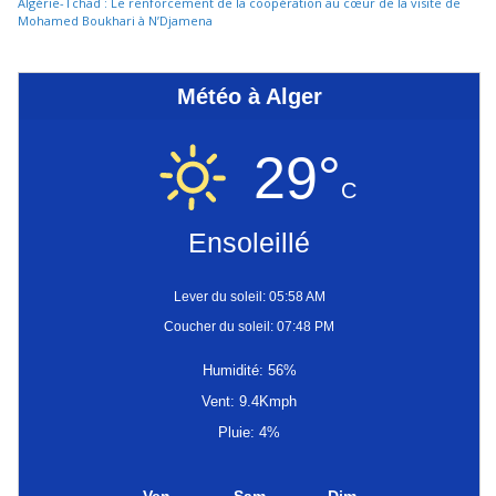
Algérie-Tchad : Le renforcement de la coopération au cœur de la visite de
Mohamed Boukhari à N’Djamena
Météo à Alger
29°
C
Ensoleillé
Lever du soleil: 05:58 AM
Coucher du soleil: 07:48 PM
Humidité: 56%
Vent: 9.4Kmph
Pluie: 4%