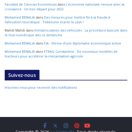
Facultad de Ciencias Económicas
dans
L’économie nationale renoue avec la
croissance : Un bon départ pour 2022
Mohamed BENALIA
dans
Des mesures pour mettre fin à la fraude à
l’allocation touristique : Tebboune écarte le cash !
Mahdi Mahdi
dans
Immatriculation des véhicules : La procédure bascule dans
le tout-numérique dès ce dimanche
Mohamed BENALIA
dans
FIA : Vitrine d’une diplomatie économique active
Mohamed BENALIA
dans
ETRAG Constantine : De nouveaux modèles de
tracteurs pour accélérer la mécanisation agricole
Suivez-nous
Inscrivez-vous pour recevoir des notifications
Copyright © 2026
La Sentinelle
. Tous droits réservés.