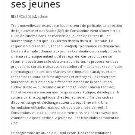
ses jeunes
31/05/2026
admin
Trois nouvelles adresses pour les amateurs de pellicule. La direction
de la Jeunesse et des Sports (DJS) de Constantine vient d’ouvrir trois
clubs de cinéma dans les maisons de jeunes des cités Filali et
Boumerzoug, ainsi qu’à El Guerrah dans la daïra d’El Khroub. Le
responsable du secteur, Lahcen Laâdjadj, l’a annoncé ce dimanche.
L’idée est simple : donner aux jeunes Constantinois un endroit où le
cinéma se pratique autant qu’il se regarde. Car ces clubs ne se
résument pas à une salle obscure et un écran. Ils proposeront des
projections, certes, mais aussi des ateliers d’initiation aux techniques
cinématographiques, des séances de critique et d’analyse, et des
rencontres autour de films algériens et étrangers. Les adhérents
pourront aussi s’initier aux différentes étapes de la production
audiovisuelle — du scénario au montage. Selon Lahcen Laâdjadj,
l’initiative vise à « encourager l’expression artistique, développer la
culture cinématographique chez les jeunes et offrir des cadres
d’apprentissage et d’échange autour du septième art ». Une
formulation officielle, mais qui dit quelque chose de réel : à
Constantine, ville de culture et de mémoire, le cinéma n’avait pas
vraiment d’espace dédié à la jeunesse. Ces trois clubs comblent un
vide.
Le programme ira au-delà du seul écran. Des représentations