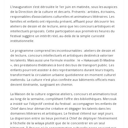
L’inauguration s’est déroulée le 1er juin en matinée, sous les auspices
de la Direction de la culture et des arts. Présents : artistes, écrivains,
responsables d’associations culturelles et animateurs littéraires. Les
familles et enfants ont répondu présent, affluant pour découvrir les
ateliers de dessin et de lecture, ainsi que les concours artistiques et
intellectuels proposés. Cette participation aux premières heures du
festival suggère un intérêt réel, au-delà de la simple curiosité
institutionnelle.
Le programme comprend les incontournables : ateliers de dessin et
de lecture, concours intellectuels et artistiques destinés à valoriser
les talents. Mais aussi une formule insolite : le « Hakaouati El-Madina
», des prestations théâtrales à bord des bus de transport public. Les
enfants pourront assister à des représentations durant leurs trajets,
transformant la circulation urbaine quotidienne en moment culturel
inattendu. La culture n’est plus confinée aux bâtiments officiels mais
devient itinérante, surgissant en chemin.
La Maison de la culture organise ateliers, concours et animations tout
au long de la semaine, complétant l’offre des bibliothèques. Merzouk
a insisté sur l’objectif central du festival : accompagner les enfants de
Chlef dans leur démarche créative et dégager les talents dans les
domaines littéraires et artistiques. Le festival s’étend sur sept jours.
La dispersion entre six lieux permet à Chlef de déployer l’événement
à l’échelle de la wilaya plutôt que de le concentrer en un seul
bâtiment. À l’heure où la consommation culturelle passe souvent par