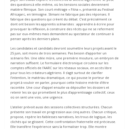
des questions à elle-même, où les tensions sociales deviennent
matière filmique. Son court-métrage « Fitna », présenté au Festival
Africajarc, en témoigne. Slimani ne fabrique pas des réponses. Il
fabrique des questions qui créent du débat. C’est précisément ce
dont ont besoin les apprentis scénaristes : apprendre à écrire pour
provoquer la réflexion, à construire des récits qui ne se referment
pas sur eux-mêmes mais demandent au spectateur de continuer à
penser après les derniers plans.
Les candidates et candidats devront soumettre leurs projets avant le
25 juin, soit moins de trois semaines. Pas besoin d’apporter un
scénario fini. Une idée mûre, une première mouture, un embryon de
narration suffisent. Le formulaire électronique circulera sur les
comptes officiels de l’AARC sur les réseaux sociaux, en accès libre
pour tous les créateurs algériens. Il s’agit surtout de clarifier
l’intention, le matériau dramatique, ce qui pousse le porteur de
projet à vouloir en parler, pourquoi cette histoire mérite d’être
racontée. Une cour d’appel ensuite va dépouiller les dossiers et
retenir les six qui promettent le plus d’apprentissage collectif, ceux
où on sent une voix, une urgence.
L’atelier prévoit aussi des sessions collectives structurées. Chacun
présente son travail en progression aux cinq autres. Chacun critique,
propose, repère les faiblesses narratives, les trous de logique, les
clichés qui se glissent. Cette confrontation fraternelle est précieuse.
Elle transfère l’expérience sans la formaliser trop. Elle montre