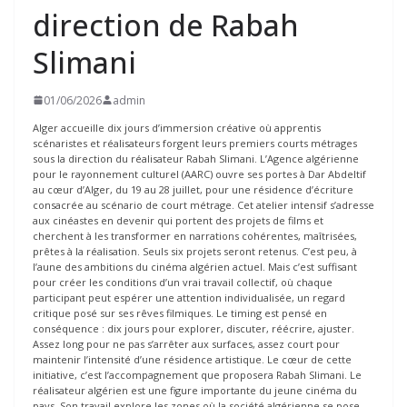
direction de Rabah
Slimani
01/06/2026
admin
Alger accueille dix jours d’immersion créative où apprentis
scénaristes et réalisateurs forgent leurs premiers courts métrages
sous la direction du réalisateur Rabah Slimani. L’Agence algérienne
pour le rayonnement culturel (AARC) ouvre ses portes à Dar Abdeltif
au cœur d’Alger, du 19 au 28 juillet, pour une résidence d’écriture
consacrée au scénario de court métrage. Cet atelier intensif s’adresse
aux cinéastes en devenir qui portent des projets de films et
cherchent à les transformer en narrations cohérentes, maîtrisées,
prêtes à la réalisation. Seuls six projets seront retenus. C’est peu, à
l’aune des ambitions du cinéma algérien actuel. Mais c’est suffisant
pour créer les conditions d’un vrai travail collectif, où chaque
participant peut espérer une attention individualisée, un regard
critique posé sur ses rêves filmiques. Le timing est pensé en
conséquence : dix jours pour explorer, discuter, réécrire, ajuster.
Assez long pour ne pas s’arrêter aux surfaces, assez court pour
maintenir l’intensité d’une résidence artistique. Le cœur de cette
initiative, c’est l’accompagnement que proposera Rabah Slimani. Le
réalisateur algérien est une figure importante du jeune cinéma du
pays. Son travail explore les zones où la société algérienne se pose