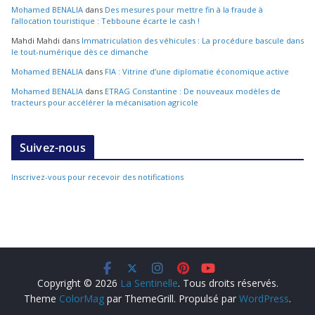
Mohamed BENALIA
dans
Des mesures pour mettre fin à la fraude à
l’allocation touristique : Tebboune écarte le cash !
Mahdi Mahdi
dans
Immatriculation des véhicules : La procédure bascule dans
le tout-numérique dès ce dimanche
Mohamed BENALIA
dans
FIA : Vitrine d’une diplomatie économique active
Mohamed BENALIA
dans
ETRAG Constantine : De nouveaux modèles de
tracteurs pour accélérer la mécanisation agricole
Suivez-nous
Inscrivez-vous pour recevoir des notifications
Copyright © 2026
La Sentinelle
. Tous droits réservés.
Theme
ColorMag
par ThemeGrill. Propulsé par
WordPress
.