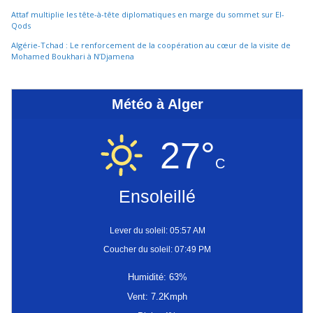
Attaf multiplie les tête-à-tête diplomatiques en marge du sommet sur El-
Qods
Algérie-Tchad : Le renforcement de la coopération au cœur de la visite de
Mohamed Boukhari à N’Djamena
Météo à Alger
27°
C
Ensoleillé
Lever du soleil: 05:57 AM
Coucher du soleil: 07:49 PM
Humidité: 63%
Vent: 7.2Kmph