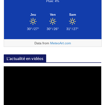
Pluie: 4%
Jeu
Ven
Sam
30°
/
27°
30°
/
26°
31°
/
27°
Data from
MeteoArt.com
L’actualité en vidéos