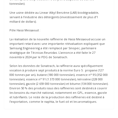
tonnes/an).
Une usine dédiée au Linear Alkyl Benzène (LAB) biodégradable,
servant à l’industrie des détergents (investissement de plus d’1
milliard de dollars).
Pôle Hassi Messaoud :
La réalisation de la nouvelle raffinerie de Hassi Messaoud accuse un
important retard avec une importante réévaluation expliquant que
Samsung Engineering a été remplacé par Sinopec, partenaire
stratégique de Técnicas Reunidas. L’annonce a été faite le 27
novembre 2024 par le PDG de Sonatrach.
Selon les données de Sonatrach, la raffinerie aura spécifiquement
vocation à produire sept produits à la norme Euro 5 : propane (127
000 tonnes par an), butane (180 000 tonnes/an), essence n° 95 (352 000
tonnes/an), essence n° 91 (1 373 000 tonnes/an), kérosène (228 000
tonnes/an), gazole (2 659 000 tonnes/an) et bitume (134 000 tonnes/an).
Environ 50 % des produits issus des raffineries sont destinés à couvrir
les besoins du marché national, notamment en GPL, essence, gazole
et lubrifiants. Le reste de la production des raffineries est destiné à
l’exportation, comme le naphta, le fuel-oil et les aromatiques.