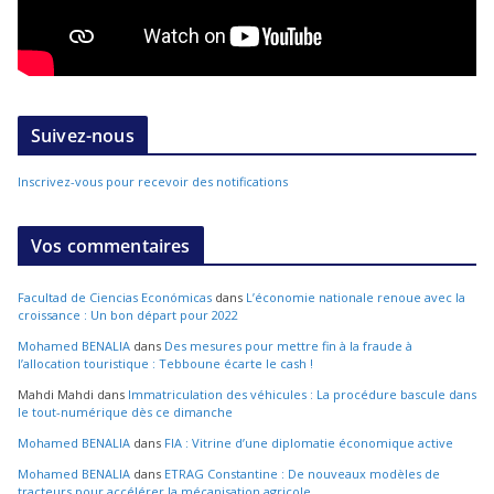
Suivez-nous
Inscrivez-vous pour recevoir des notifications
Vos commentaires
Facultad de Ciencias Económicas
dans
L’économie nationale renoue avec la
croissance : Un bon départ pour 2022
Mohamed BENALIA
dans
Des mesures pour mettre fin à la fraude à
l’allocation touristique : Tebboune écarte le cash !
Mahdi Mahdi
dans
Immatriculation des véhicules : La procédure bascule dans
le tout-numérique dès ce dimanche
Mohamed BENALIA
dans
FIA : Vitrine d’une diplomatie économique active
Mohamed BENALIA
dans
ETRAG Constantine : De nouveaux modèles de
tracteurs pour accélérer la mécanisation agricole