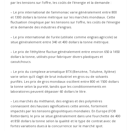
par les tensions sur l’offre, les coûts de l’énergie et la demande :
– Le prix international de l’ammoniac varie généralement entre 800
et 1300 dollars la tonne métrique sur les marchés mondiaux. Cette
fluctuation s’explique par les tensions sur l’offre, les coûts de l’énergie
et la demande des industries d’engrais.
– Le prix international de l’urée (utilisée comme engrais agricole) se
situe généralement entre 340 et 400 dollars la tonne métrique.
– Le prix de l’éthylène fluctue généralement entre environ 650 à 1450
dollars la tonne, utilisés pour fabriquer divers plastiques et
caoutchoucs.
– Le prix du complexe aromatique BTX (Benzène, Toluène, Xylène)
varie selon qu’il s’agit de brut industriel en gros ou de solvants
purifiés. Les prix de gros mondiaux oscillent entre 800 et 1500 dollars
la tonne selon la pureté, tandis que les conditionnements en
laboratoires peuvent dépasser 60 dollars le litre.
– Les marchés du méthanol, des engrais et des polymères
connaissent des hausses significatives cette année, fortement
impactés par les tensions géopolitiques mondiales. En Europe (FOB
Rotterdam), le prix se situe généralement dans une fourchette de 400
et 850 dollars la tonne selon la qualité et le type de contrat avec de
fortes variations dues à la concurrence sur le marché spot.