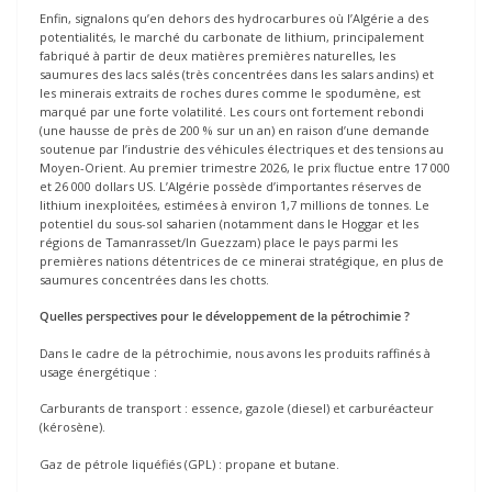
Enfin, signalons qu’en dehors des hydrocarbures où l’Algérie a des
potentialités, le marché du carbonate de lithium, principalement
fabriqué à partir de deux matières premières naturelles, les
saumures des lacs salés (très concentrées dans les salars andins) et
les minerais extraits de roches dures comme le spodumène, est
marqué par une forte volatilité. Les cours ont fortement rebondi
(une hausse de près de 200 % sur un an) en raison d’une demande
soutenue par l’industrie des véhicules électriques et des tensions au
Moyen-Orient. Au premier trimestre 2026, le prix fluctue entre 17 000
et 26 000 dollars US. L’Algérie possède d’importantes réserves de
lithium inexploitées, estimées à environ 1,7 millions de tonnes. Le
potentiel du sous-sol saharien (notamment dans le Hoggar et les
régions de Tamanrasset/In Guezzam) place le pays parmi les
premières nations détentrices de ce minerai stratégique, en plus de
saumures concentrées dans les chotts.
Quelles perspectives pour le développement de la pétrochimie ?
Dans le cadre de la pétrochimie, nous avons les produits raffinés à
usage énergétique :
Carburants de transport : essence, gazole (diesel) et carburéacteur
(kérosène).
Gaz de pétrole liquéfiés (GPL) : propane et butane.