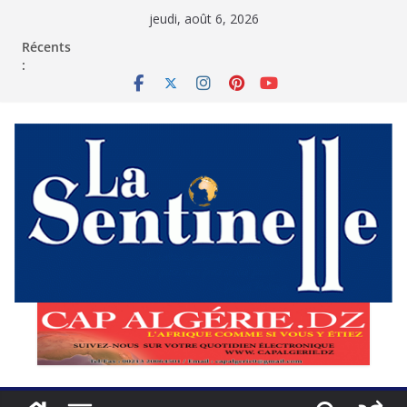
Passer
jeudi, août 6, 2026
au
contenu
Récents
: