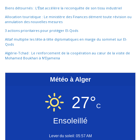
Biens détournés : L’État accélère la reconquête de son tissu industriel
Allocation touristique : Le ministère des Finances dément toute révision ou
annulation des nouvelles mesures
3 actions prioritaires pour protéger El-Qods
Attaf multiplie les tête-à-tête diplomatiques en marge du sommet sur El-
Qods
Algérie-Tchad : Le renforcement de la coopération au cœur de la visite de
Mohamed Boukhari à N’Djamena
Météo à Alger
27°
C
Ensoleillé
Lever du soleil: 05:57 AM