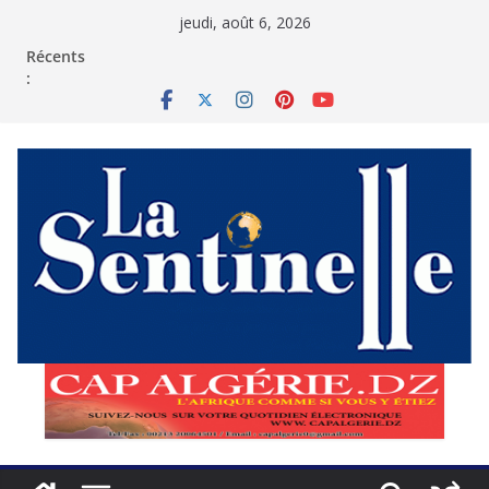
Passer
jeudi, août 6, 2026
au
contenu
Récents
: