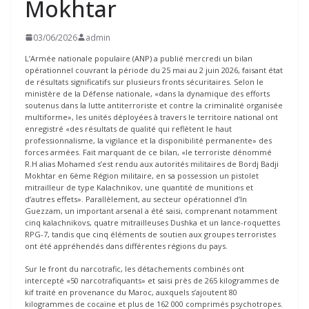
Mokhtar
03/06/2026
admin
L’Armée nationale populaire (ANP) a publié mercredi un bilan
opérationnel couvrant la période du 25 mai au 2 juin 2026, faisant état
de résultats significatifs sur plusieurs fronts sécuritaires. Selon le
ministère de la Défense nationale, «dans la dynamique des efforts
soutenus dans la lutte antiterroriste et contre la criminalité organisée
multiforme», les unités déployées à travers le territoire national ont
enregistré «des résultats de qualité qui reflètent le haut
professionnalisme, la vigilance et la disponibilité permanente» des
forces armées. Fait marquant de ce bilan, «le terroriste dénommé
R.H alias Mohamed s’est rendu aux autorités militaires de Bordj Badji
Mokhtar en 6ème Région militaire, en sa possession un pistolet
mitrailleur de type Kalachnikov, une quantité de munitions et
d’autres effets». Parallèlement, au secteur opérationnel d’In
Guezzam, un important arsenal a été saisi, comprenant notamment
cinq kalachnikovs, quatre mitrailleuses Dushka et un lance-roquettes
RPG-7, tandis que cinq éléments de soutien aux groupes terroristes
ont été appréhendés dans différentes régions du pays.
Sur le front du narcotrafic, les détachements combinés ont
intercepté «50 narcotrafiquants» et saisi près de 265 kilogrammes de
kif traité en provenance du Maroc, auxquels s’ajoutent 80
kilogrammes de cocaïne et plus de 162 000 comprimés psychotropes.