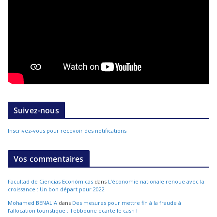
Suivez-nous
Inscrivez-vous pour recevoir des notifications
Vos commentaires
Facultad de Ciencias Económicas
dans
L’économie nationale renoue avec la
croissance : Un bon départ pour 2022
Mohamed BENALIA
dans
Des mesures pour mettre fin à la fraude à
l’allocation touristique : Tebboune écarte le cash !