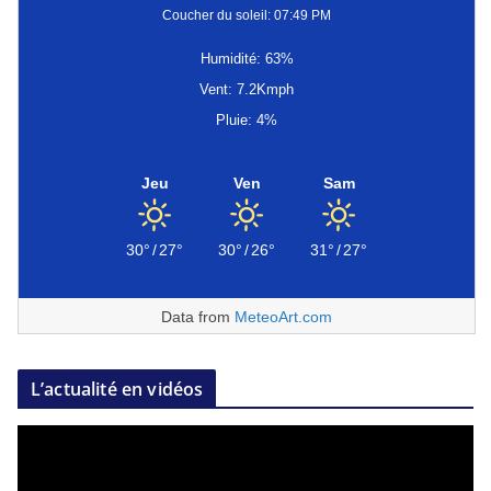
Coucher du soleil: 07:49 PM
Humidité: 63%
Vent: 7.2Kmph
Pluie: 4%
Jeu
Ven
Sam
30°
/
27°
30°
/
26°
31°
/
27°
Data from
MeteoArt.com
L’actualité en vidéos