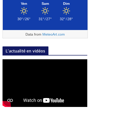
Ven
Sam
Dim
30°
/
26°
31°
/
27°
32°
/
28°
Data from
MeteoArt.com
L’actualité en vidéos