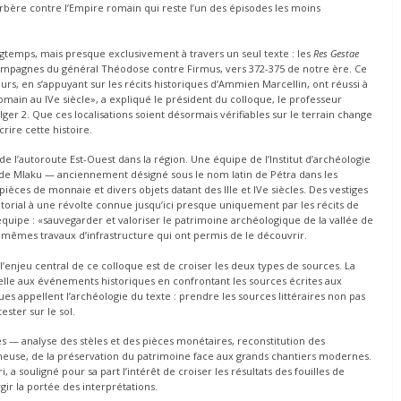
bère contre l’Empire romain qui reste l’un des épisodes les moins
ongtemps, mais presque exclusivement à travers un seul texte : les
Res Gestae
campagnes du général Théodose contre Firmus, vers 372-375 de notre ère. Ce
eurs, en s’appuyant sur les récits historiques d’Ammien Marcellin, ont réussi à
 romain au IVe siècle», a expliqué le président du colloque, le professeur
ger 2. Que ces localisations soient désormais vérifiables sur le terrain change
ire cette histoire.
 l’autoroute Est-Ouest dans la région. Une équipe de l’Institut d’archéologie
te de Mlaku — anciennement désigné sous le nom latin de Pétra dans les
s pièces de monnaie et divers objets datant des IIIe et IVe siècles. Des vestiges
torial à une révolte connue jusqu’ici presque uniquement par les récits de
équipe : «sauvegarder et valoriser le patrimoine archéologique de la vallée de
mes travaux d’infrastructure qui ont permis de le découvrir.
 l’enjeu central de ce colloque est de croiser les deux types de sources. La
elle aux événements historiques en confrontant les sources écrites aux
gues appellent l’archéologie du texte : prendre les sources littéraires non pas
ster sur le sol.
s — analyse des stèles et des pièces monétaires, reconstitution des
pineuse, de la préservation du patrimoine face aux grands chantiers modernes.
 a souligné pour sa part l’intérêt de croiser les résultats des fouilles de
gir la portée des interprétations.