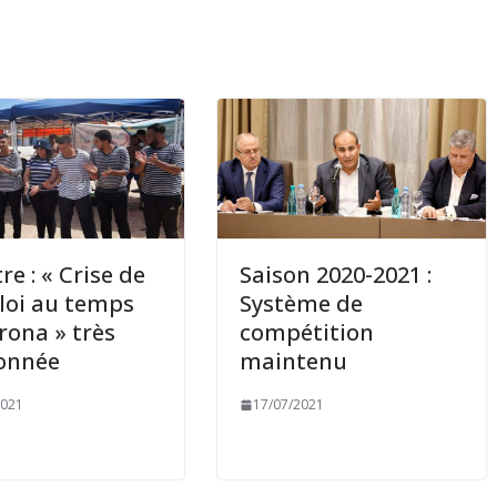
re : « Crise de
Saison 2020-2021 :
loi au temps
Système de
rona » très
compétition
onnée
maintenu
2021
17/07/2021