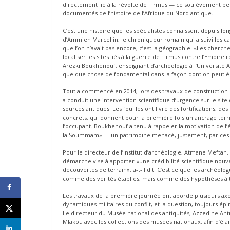
directement lié à la révolte de Firmus — ce soulèvement ber
documentés de l’histoire de l’Afrique du Nord antique.
C’est une histoire que les spécialistes connaissent depuis l
d’Ammien Marcellin, le chroniqueur romain qui a suivi les 
que l’on n’avait pas encore, c’est la géographie. «Les cherch
localiser les sites liés à la guerre de Firmus contre l’Empire
Arezki Boukhenouf, enseignant d’archéologie à l’Université Al
quelque chose de fondamental dans la façon dont on peut écr
Tout a commencé en 2014, lors des travaux de construction de
a conduit une intervention scientifique d’urgence sur le si
sources antiques. Les fouilles ont livré des fortifications, de
concrets, qui donnent pour la première fois un ancrage terri
l’occupant. Boukhenouf a tenu à rappeler la motivation de l’
la Soummam» — un patrimoine menacé, justement, par ces mê
Pour le directeur de l’Institut d’archéologie, Atmane Meftah,
démarche vise à apporter «une crédibilité scientifique nouv
découvertes de terrain», a-t-il dit. C’est ce que les archéolo
comme des vérités établies, mais comme des hypothèses à te
Les travaux de la première journée ont abordé plusieurs axe
dynamiques militaires du conflit, et la question, toujours é
Le directeur du Musée national des antiquités, Azzedine Antri,
Mlakou avec les collections des musées nationaux, afin d’élar