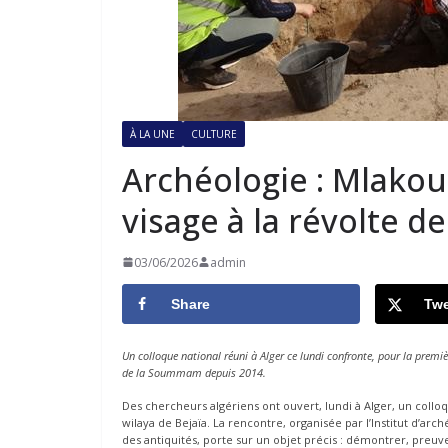
À LA UNE
CULTURE
Archéologie : Mlakou,
visage à la révolte d
03/06/2026
admin
Share
Twe
Un colloque national réuni à Alger ce lundi confronte, pour la premiè
de la Soummam depuis 2014.
Des chercheurs algériens ont ouvert, lundi à Alger, un collo
wilaya de Bejaïa. La rencontre, organisée par l’Institut d’arc
des antiquités, porte sur un objet précis : démontrer, preuve