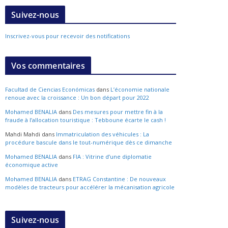
Suivez-nous
Inscrivez-vous pour recevoir des notifications
Vos commentaires
Facultad de Ciencias Económicas
dans
L’économie nationale
renoue avec la croissance : Un bon départ pour 2022
Mohamed BENALIA
dans
Des mesures pour mettre fin à la
fraude à l’allocation touristique : Tebboune écarte le cash !
Mahdi Mahdi
dans
Immatriculation des véhicules : La
procédure bascule dans le tout-numérique dès ce dimanche
Mohamed BENALIA
dans
FIA : Vitrine d’une diplomatie
économique active
Mohamed BENALIA
dans
ETRAG Constantine : De nouveaux
modèles de tracteurs pour accélérer la mécanisation agricole
Suivez-nous