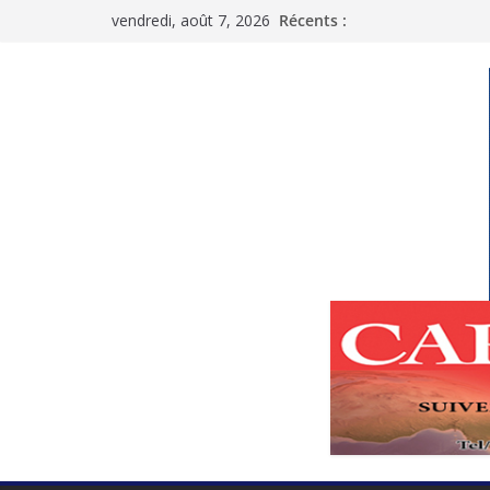
Passer
vendredi, août 7, 2026
Récents :
au
contenu