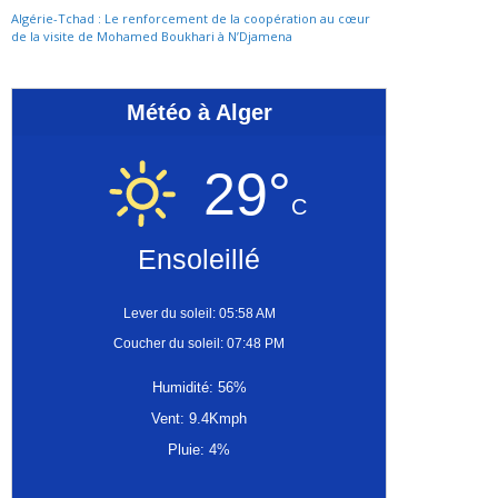
Algérie-Tchad : Le renforcement de la coopération au cœur
de la visite de Mohamed Boukhari à N’Djamena
Météo à Alger
29°
C
Ensoleillé
Lever du soleil: 05:58 AM
Coucher du soleil: 07:48 PM
Humidité: 56%
Vent: 9.4Kmph
Pluie: 4%