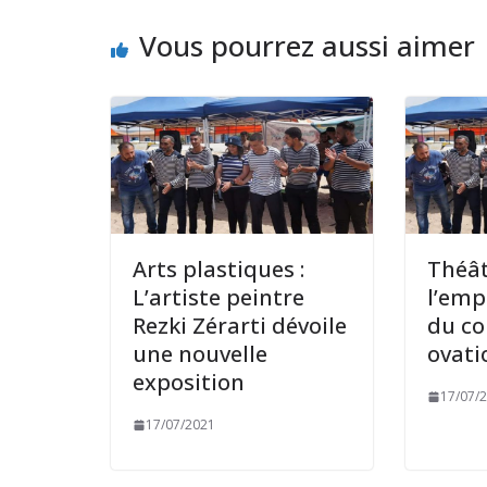
Vous pourrez aussi aimer
Arts plastiques :
Théât
L’artiste peintre
l’emp
Rezki Zérarti dévoile
du co
une nouvelle
ovati
exposition
17/07/
17/07/2021