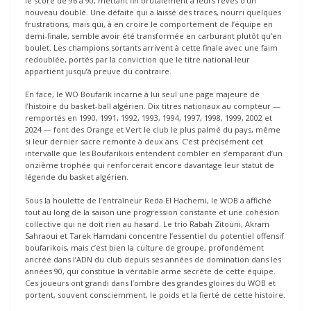
le score de 96 à 90, mettant fin brutalement à leurs rêves d’un
nouveau doublé. Une défaite qui a laissé des traces, nourri quelques
frustrations, mais qui, à en croire le comportement de l’équipe en
demi-finale, semble avoir été transformée en carburant plutôt qu’en
boulet. Les champions sortants arrivent à cette finale avec une faim
redoublée, portés par la conviction que le titre national leur
appartient jusqu’à preuve du contraire.
En face, le WO Boufarik incarne à lui seul une page majeure de
l’histoire du basket-ball algérien. Dix titres nationaux au compteur —
remportés en 1990, 1991, 1992, 1993, 1994, 1997, 1998, 1999, 2002 et
2024 — font des Orange et Vert le club le plus palmé du pays, même
si leur dernier sacre remonte à deux ans. C’est précisément cet
intervalle que les Boufarikois entendent combler en s’emparant d’un
onzième trophée qui renforcerait encore davantage leur statut de
légende du basket algérien.
Sous la houlette de l’entraîneur Reda El Hachemi, le WOB a affiché
tout au long de la saison une progression constante et une cohésion
collective qui ne doit rien au hasard. Le trio Rabah Zitouni, Akram
Sahraoui et Tarek Hamdani concentre l’essentiel du potentiel offensif
boufarikois, mais c’est bien la culture de groupe, profondément
ancrée dans l’ADN du club depuis ses années de domination dans les
années 90, qui constitue la véritable arme secrète de cette équipe.
Ces joueurs ont grandi dans l’ombre des grandes gloires du WOB et
portent, souvent consciemment, le poids et la fierté de cette histoire.