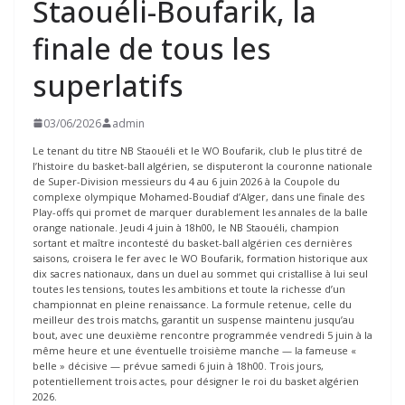
Staouéli-Boufarik, la
finale de tous les
superlatifs
03/06/2026
admin
Le tenant du titre NB Staouéli et le WO Boufarik, club le plus titré de
l’histoire du basket-ball algérien, se disputeront la couronne nationale
de Super-Division messieurs du 4 au 6 juin 2026 à la Coupole du
complexe olympique Mohamed-Boudiaf d’Alger, dans une finale des
Play-offs qui promet de marquer durablement les annales de la balle
orange nationale. Jeudi 4 juin à 18h00, le NB Staouéli, champion
sortant et maître incontesté du basket-ball algérien ces dernières
saisons, croisera le fer avec le WO Boufarik, formation historique aux
dix sacres nationaux, dans un duel au sommet qui cristallise à lui seul
toutes les tensions, toutes les ambitions et toute la richesse d’un
championnat en pleine renaissance. La formule retenue, celle du
meilleur des trois matchs, garantit un suspense maintenu jusqu’au
bout, avec une deuxième rencontre programmée vendredi 5 juin à la
même heure et une éventuelle troisième manche — la fameuse «
belle » décisive — prévue samedi 6 juin à 18h00. Trois jours,
potentiellement trois actes, pour désigner le roi du basket algérien
2026.