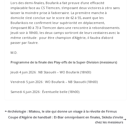
Lors des demi-finales, Boufarik a fait preuve d’une efficacité
implacable face au CS Tlemcen, s’imposant deux victoires à zéro sans
laisser la moindre prise à l’adversaire. La première manche à
domicile s’est conclue sur le score de 62 à 55, avant que les
Boufarikois ne confirment leur supériorité en déplacement,
s’imposant 80 à 73 à Tlemcen dans une rencontre à rebondissements.
Jeudi soir à 18h00, les deux camps sortiront de leurs vestiaires avec la
même certitude : pour être champion d’Algérie, il faudra d’abord
passer par l’autre.
M.D.
Programme de la finale des Play-offs de la Super-Division (messieurs)
Jeudi 4 juin 2026 : NB Staouéli – WO Boufarik (18h00)
Vendredi 5 juin 2026 : WO Boufarik – NB Staouéli (18h00)
Samedi 6 juin 2026 : Éventuelle belle (18h00).
Archéologie : Mlakou, le site qui donne un visage à la révolte de Firmus
Coupe d’Algérie de handball : El-Biar omniprésent en finales, Skikda s’invite
chez les messieurs