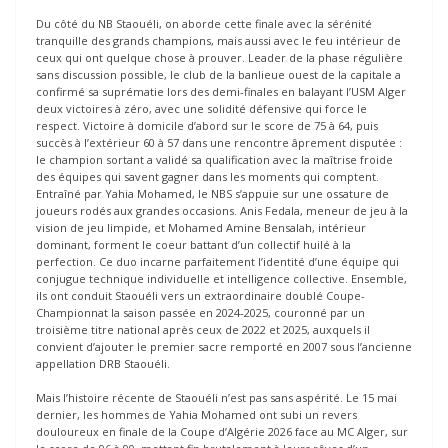
Du côté du NB Staouéli, on aborde cette finale avec la sérénité
tranquille des grands champions, mais aussi avec le feu intérieur de
ceux qui ont quelque chose à prouver. Leader de la phase régulière
sans discussion possible, le club de la banlieue ouest de la capitale a
confirmé sa suprématie lors des demi-finales en balayant l’USM Alger
deux victoires à zéro, avec une solidité défensive qui force le
respect. Victoire à domicile d’abord sur le score de 75 à 64, puis
succès à l’extérieur 60 à 57 dans une rencontre âprement disputée :
le champion sortant a validé sa qualification avec la maîtrise froide
des équipes qui savent gagner dans les moments qui comptent.
Entraîné par Yahia Mohamed, le NBS s’appuie sur une ossature de
joueurs rodés aux grandes occasions. Anis Fedala, meneur de jeu à la
vision de jeu limpide, et Mohamed Amine Bensalah, intérieur
dominant, forment le coeur battant d’un collectif huilé à la
perfection. Ce duo incarne parfaitement l’identité d’une équipe qui
conjugue technique individuelle et intelligence collective. Ensemble,
ils ont conduit Staouéli vers un extraordinaire doublé Coupe-
Championnat la saison passée en 2024-2025, couronné par un
troisième titre national après ceux de 2022 et 2025, auxquels il
convient d’ajouter le premier sacre remporté en 2007 sous l’ancienne
appellation DRB Staouéli.
Mais l’histoire récente de Staouéli n’est pas sans aspérité. Le 15 mai
dernier, les hommes de Yahia Mohamed ont subi un revers
douloureux en finale de la Coupe d’Algérie 2026 face au MC Alger, sur