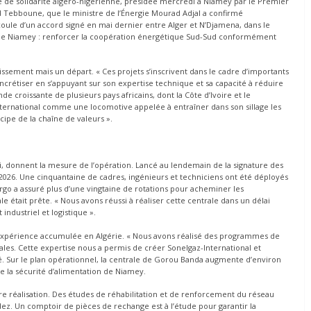
e de solidarité algéro-nigérienne, présidée mercredi à Niamey par le Premier
id Tebboune, que le ministre de l’Énergie Mourad Adjal a confirmé
ule d’un accord signé en mai dernier entre Alger et N’Djamena, dans le
e de Niamey : renforcer la coopération énergétique Sud-Sud conformément
issement mais un départ. « Ces projets s’inscrivent dans le cadre d’importants
rétiser en s’appuyant sur son expertise technique et sa capacité à réduire
de croissante de plusieurs pays africains, dont la Côte d’Ivoire et le
ernational comme une locomotive appelée à entraîner dans son sillage les
cipe de la chaîne de valeurs ».
li, donnent la mesure de l’opération. Lancé au lendemain de la signature des
 2026. Une cinquantaine de cadres, ingénieurs et techniciens ont été déployés
Cargo a assuré plus d’une vingtaine de rotations pour acheminer les
ale était prête. « Nous avons réussi à réaliser cette centrale dans un délai
 industriel et logistique ».
t l’expérience accumulée en Algérie. « Nous avons réalisé des programmes de
les. Cette expertise nous a permis de créer Sonelgaz-International et
pelé. Sur le plan opérationnel, la centrale de Gorou Banda augmente d’environ
ce la sécurité d’alimentation de Niamey.
re réalisation. Des études de réhabilitation et de renforcement du réseau
z. Un comptoir de pièces de rechange est à l’étude pour garantir la