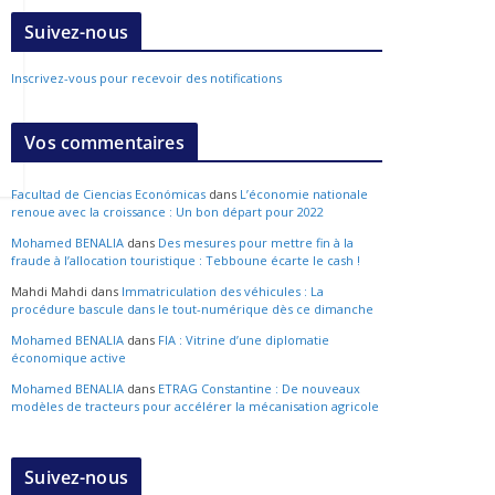
Suivez-nous
Inscrivez-vous pour recevoir des notifications
Vos commentaires
Facultad de Ciencias Económicas
dans
L’économie nationale
renoue avec la croissance : Un bon départ pour 2022
Mohamed BENALIA
dans
Des mesures pour mettre fin à la
fraude à l’allocation touristique : Tebboune écarte le cash !
Mahdi Mahdi
dans
Immatriculation des véhicules : La
procédure bascule dans le tout-numérique dès ce dimanche
Mohamed BENALIA
dans
FIA : Vitrine d’une diplomatie
économique active
Mohamed BENALIA
dans
ETRAG Constantine : De nouveaux
modèles de tracteurs pour accélérer la mécanisation agricole
Suivez-nous