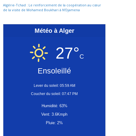
Algérie-Tchad : Le renforcement de la coopération au cœur
de la visite de Mohamed Boukhari à N’Djamena
Météo à Alger
27°
C
Ensoleillé
Lever du soleil: 05:59 AM
Coucher du soleil: 07:47 PM
Humidité: 63%
Vent: 3.6Kmph
Pluie: 2%