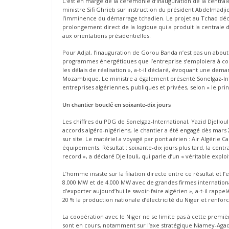
C’est en marge de la cérémonie d’inauguration de la central
ministre Sifi Ghrieb sur instruction du président Abdelmadj
l’imminence du démarrage tchadien. Le projet au Tchad déco
prolongement direct de la logique qui a produit la central
aux orientations présidentielles.
Pour Adjal, l’inauguration de Gorou Banda n’est pas un about
programmes énergétiques que l’entreprise s’emploiera à conc
les délais de réalisation », a-t-il déclaré, évoquant une deman
Mozambique. Le ministre a également présenté Sonelgaz-Int
entreprises algériennes, publiques et privées, selon « le prin
Un chantier bouclé en soixante-dix jours
Les chiffres du PDG de Sonelgaz-International, Yazid Djellou
accords algéro-nigériens, le chantier a été engagé dès mars
sur site. Le matériel a voyagé par pont aérien : Air Algérie 
équipements. Résultat : soixante-dix jours plus tard, la centr
record », a déclaré Djellouli, qui parle d’un « véritable exploit
L’homme insiste sur la filiation directe entre ce résultat e
8.000 MW et de 4.000 MW avec de grandes firmes internationa
d’exporter aujourd’hui le savoir-faire algérien », a-t-il rap
20 % la production nationale d’électricité du Niger et renfor
La coopération avec le Niger ne se limite pas à cette premiè
sont en cours, notamment sur l’axe stratégique Niamey-Agade