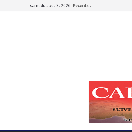
Passer
samedi, août 8, 2026
Récents :
au
contenu