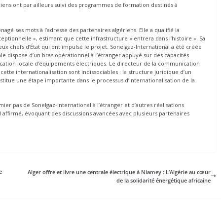
riens ont par ailleurs suivi des programmes de formation destinés à
nagé ses mots à l’adresse des partenaires algériens. Elle a qualifié la
ptionnelle », estimant que cette infrastructure « entrera dans l’histoire ». Sa
ux chefs d’État qui ont impulsé le projet. Sonelgaz-International a été créée
ale dispose d’un bras opérationnel à l’étranger appuyé sur des capacités
ication locale d’équipements électriques. Le directeur de la communication
ette internationalisation sont indissociables : la structure juridique d’un
onstitue une étape importante dans le processus d’internationalisation de la
remier pas de Sonelgaz-International à l’étranger et d’autres réalisations
il affirmé, évoquant des discussions avancées avec plusieurs partenaires
e
Alger offre et livre une centrale électrique à Niamey : L’Algérie au cœur
de la solidarité énergétique africaine