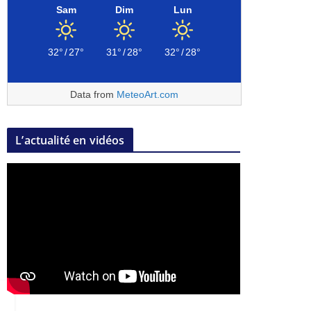
Sam
Dim
Lun
32°
/
27°
31°
/
28°
32°
/
28°
Data from
MeteoArt.com
L’actualité en vidéos