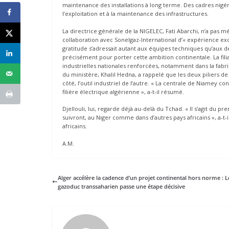
maintenance des installations à long terme. Des cadres nigé
l’exploitation et à la maintenance des infrastructures.
La directrice générale de la NIGELEC, Fati Abarchi, n’a pas mé
collaboration avec Sonelgaz-International d’« expérience exce
gratitude s’adressait autant aux équipes techniques qu’aux de
précisément pour porter cette ambition continentale. La fili
industrielles nationales renforcées, notamment dans la fabr
du ministère, Khalil Hedna, a rappelé que les deux piliers de c
côté, l’outil industriel de l’autre. « La centrale de Niamey c
filière électrique algérienne », a-t-il résumé.
Djellouli, lui, regarde déjà au-delà du Tchad. « Il s’agit du p
suivront, au Niger comme dans d’autres pays africains », a-t-
africains.
A.M.
Alger accélère la cadence d’un projet continental hors norme : L
gazoduc transsaharien passe une étape décisive