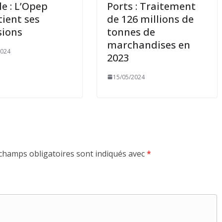
le : L’Opep
Ports : Traitement
ient ses
de 126 millions de
sions
tonnes de
marchandises en
2024
2023
15/05/2024
champs obligatoires sont indiqués avec
*