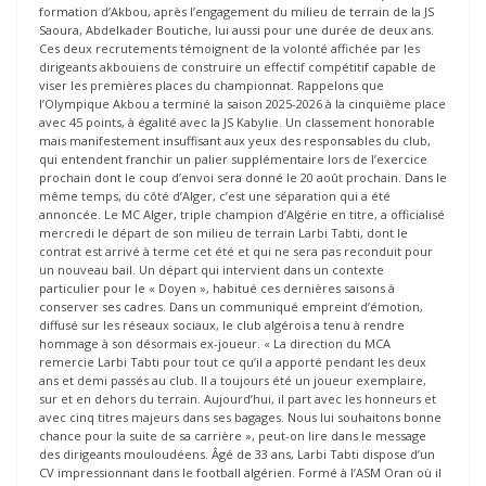
formation d’Akbou, après l’engagement du milieu de terrain de la JS
Saoura, Abdelkader Boutiche, lui aussi pour une durée de deux ans.
Ces deux recrutements témoignent de la volonté affichée par les
dirigeants akbouiens de construire un effectif compétitif capable de
viser les premières places du championnat. Rappelons que
l’Olympique Akbou a terminé la saison 2025-2026 à la cinquième place
avec 45 points, à égalité avec la JS Kabylie. Un classement honorable
mais manifestement insuffisant aux yeux des responsables du club,
qui entendent franchir un palier supplémentaire lors de l’exercice
prochain dont le coup d’envoi sera donné le 20 août prochain. Dans le
même temps, du côté d’Alger, c’est une séparation qui a été
annoncée. Le MC Alger, triple champion d’Algérie en titre, a officialisé
mercredi le départ de son milieu de terrain Larbi Tabti, dont le
contrat est arrivé à terme cet été et qui ne sera pas reconduit pour
un nouveau bail. Un départ qui intervient dans un contexte
particulier pour le « Doyen », habitué ces dernières saisons à
conserver ses cadres. Dans un communiqué empreint d’émotion,
diffusé sur les réseaux sociaux, le club algérois a tenu à rendre
hommage à son désormais ex-joueur. « La direction du MCA
remercie Larbi Tabti pour tout ce qu’il a apporté pendant les deux
ans et demi passés au club. Il a toujours été un joueur exemplaire,
sur et en dehors du terrain. Aujourd’hui, il part avec les honneurs et
avec cinq titres majeurs dans ses bagages. Nous lui souhaitons bonne
chance pour la suite de sa carrière », peut-on lire dans le message
des dirigeants mouloudéens. Âgé de 33 ans, Larbi Tabti dispose d’un
CV impressionnant dans le football algérien. Formé à l’ASM Oran où il