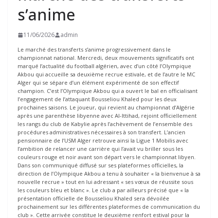
s’anime
11/06/2026
admin
Le marché des transferts s’anime progressivement dans le
championnat national. Mercredi, deux mouvements significatifs ont
marqué l’actualité du football algérien, avec d’un côté l’Olympique
Akbou qui accueille sa deuxième recrue estivale, et de l’autre le MC
Alger qui se sépare d’un élément expérimenté de son effectif
champion. C’est l’Olympique Akbou qui a ouvert le bal en officialisant
l’engagement de l’attaquant Bousseliou Khaled pour les deux
prochaines saisons. Le joueur, qui revient au championnat d’Algérie
après une parenthèse libyenne avec Al-Ittihad, rejoint officiellement
les rangs du club de Kabylie après l’achèvement de l’ensemble des
procédures administratives nécessaires à son transfert. L’ancien
pensionnaire de l’USM Alger retrouve ainsi la Ligue 1 Mobilis avec
l’ambition de relancer une carrière qui l’avait vu briller sous les
couleurs rouge et noir avant son départ vers le championnat libyen.
Dans son communiqué diffusé sur ses plateformes officielles, la
direction de l’Olympique Akbou a tenu à souhaiter « la bienvenue à sa
nouvelle recrue » tout en lui adressant « ses vœux de réussite sous
les couleurs bleu et blanc ». Le club a par ailleurs précisé que « la
présentation officielle de Bousseliou Khaled sera dévoilée
prochainement sur les différentes plateformes de communication du
club ». Cette arrivée constitue le deuxième renfort estival pour la