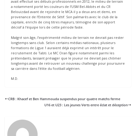
avait effectué ses débuts professionnels en 2012, le milieu de terrain
a notamment porté les couleurs de l’USM Bel-Abbès et du CR
Belouizdad avant de rejoindre le MCA il y a deux ans et demi, en
provenance de l’Entente de Sétif. Son palmarès avec le club de la
capitale, enrichi de cinq titres majeurs, témoigne de son apport
décisif à l’équipe lors de cette période faste.
Malgré son âge, l’expérimenté milieu de terrain ne devrait pas rester
longtemps sans club. Selon certains médias nationaux, plusieurs
formations de Ligue 1 auraient déjà exprimé un intérêt pour le
recrutement de Tabti. Le MC Oran figure notamment parmi les
prétendants, laissant présager que le joueur ne devrait pas chômer
longtemps avant de retrouver un nouveau challenge pour poursuivre
sa carrière dans l’élite du football algérien.
M.D.
CRB : Khacef et Ben Hammouda suspendus pour quatre matchs ferme
U16 et U23 : Les jeunes Verts entre éclat et déception