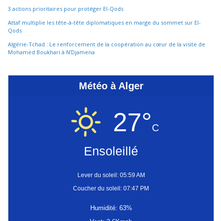
3 actions prioritaires pour protéger El-Qods
Attaf multiplie les tête-à-tête diplomatiques en marge du sommet sur El-
Qods
Algérie-Tchad : Le renforcement de la coopération au cœur de la visite de
Mohamed Boukhari à N’Djamena
Météo à Alger
27°
C
Ensoleillé
Lever du soleil: 05:59 AM
Coucher du soleil: 07:47 PM
Humidité: 63%