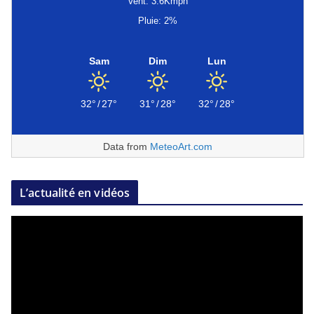
Vent: 3.6Kmph
Pluie: 2%
Sam
Dim
Lun
32°
/
27°
31°
/
28°
32°
/
28°
Data from
MeteoArt.com
L’actualité en vidéos