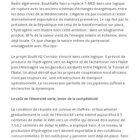
Radio algérienne, Boukhalfa Yaïci a replacé T-MED dans une logique
de rupture avec les anciens schémas d’échanges énergétiques entre
les deux rives de la Méditerranée. L’Algérie n’a pas vocation à rester
éternellement exportatrice de matières premières. Le cap fixé par le
président de la République est celui de la transformation sur place.
L’hydrogène vert illustre bien cette ambition : dans un kilogramme
produit, 69 % de la valeur vient de l’énergie solaire et éolienne, donc
déjà locale. Ce que change la nature même du partenariat
envisageable avec l’Europe.
Le projet South H2 Corridor s’inscrit dans cette logique. Il prévoit de
produire de l’hydrogène vert en Algérie et de l’acheminer vers l’Italie
puis l’Allemagne via les gazoducs existants entre l’Algérie, la Tunisie et
l’Italie. Un atout décisif que les projets de coopération nord-africains
n’ont pas toujours eu : une infrastructure de transport
opérationnelle. La reconversion partielle de ces pipelines suffirait à
enclencher la dynamique.
Le coût de l’électricité verte, levier de la compétitivité
La condition de réussite est connue et chiffrée. «Il faut amener
graduellement le coût de l’électricité verte estimé aujourd’hui à 5
centimes de dollar le kWh vers un chiffre qui devrait être autour de
1,5 à 2 centimes de dollar le kWh», a expliqué Yaïci. À ce niveau, la
production d’hydrogène vert devient exportable à des conditions
concurrentielles. Et les outils pour y parvenir sont déjà en place. Yaïci