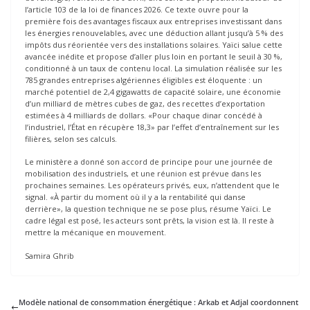
l’article 103 de la loi de finances 2026. Ce texte ouvre pour la
première fois des avantages fiscaux aux entreprises investissant dans
les énergies renouvelables, avec une déduction allant jusqu’à 5 % des
impôts dus réorientée vers des installations solaires. Yaïci salue cette
avancée inédite et propose d’aller plus loin en portant le seuil à 30 %,
conditionné à un taux de contenu local. La simulation réalisée sur les
785 grandes entreprises algériennes éligibles est éloquente : un
marché potentiel de 2,4 gigawatts de capacité solaire, une économie
d’un milliard de mètres cubes de gaz, des recettes d’exportation
estimées à 4 milliards de dollars. «Pour chaque dinar concédé à
l’industriel, l’État en récupère 18,3» par l’effet d’entraînement sur les
filières, selon ses calculs.
Le ministère a donné son accord de principe pour une journée de
mobilisation des industriels, et une réunion est prévue dans les
prochaines semaines. Les opérateurs privés, eux, n’attendent que le
signal. «À partir du moment où il y a la rentabilité qui danse
derrière», la question technique ne se pose plus, résume Yaïci. Le
cadre légal est posé, les acteurs sont prêts, la vision est là. Il reste à
mettre la mécanique en mouvement.
Samira Ghrib
Modèle national de consommation énergétique : Arkab et Adjal coordonnent