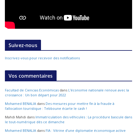
Suivez-nous
Inscrivez-vous pour recevoir des notifications
Vos commentaires
Facultad de Ciencias Económicas
dans
L’économie nationale renoue avec la
croissance : Un bon départ pour 2022
Mohamed BENALIA
dans
Des mesures pour mettre fin à la fraude à
l’allocation touristique : Tebboune écarte le cash !
Mahdi Mahdi
dans
Immatriculation des véhicules : La procédure bascule dans
le tout-numérique dès ce dimanche
Mohamed BENALIA
dans
FIA : Vitrine d’une diplomatie économique active