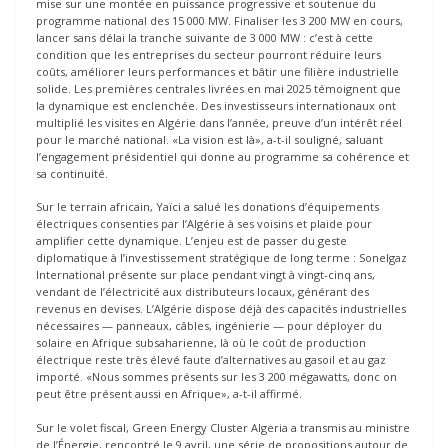
mise sur une montée en puissance progressive et soutenue du
programme national des 15 000 MW. Finaliser les 3 200 MW en cours,
lancer sans délai la tranche suivante de 3 000 MW : c’est à cette
condition que les entreprises du secteur pourront réduire leurs
coûts, améliorer leurs performances et bâtir une filière industrielle
solide. Les premières centrales livrées en mai 2025 témoignent que
la dynamique est enclenchée. Des investisseurs internationaux ont
multiplié les visites en Algérie dans l’année, preuve d’un intérêt réel
pour le marché national. «La vision est là», a-t-il souligné, saluant
l’engagement présidentiel qui donne au programme sa cohérence et
sa continuité.
Sur le terrain africain, Yaïci a salué les donations d’équipements
électriques consenties par l’Algérie à ses voisins et plaide pour
amplifier cette dynamique. L’enjeu est de passer du geste
diplomatique à l’investissement stratégique de long terme : Sonelgaz
International présente sur place pendant vingt à vingt-cinq ans,
vendant de l’électricité aux distributeurs locaux, générant des
revenus en devises. L’Algérie dispose déjà des capacités industrielles
nécessaires — panneaux, câbles, ingénierie — pour déployer du
solaire en Afrique subsaharienne, là où le coût de production
électrique reste très élevé faute d’alternatives au gasoil et au gaz
importé. «Nous sommes présents sur les 3 200 mégawatts, donc on
peut être présent aussi en Afrique», a-t-il affirmé.
Sur le volet fiscal, Green Energy Cluster Algeria a transmis au ministre
de l’Énergie, rencontré le 9 avril, une série de propositions autour de