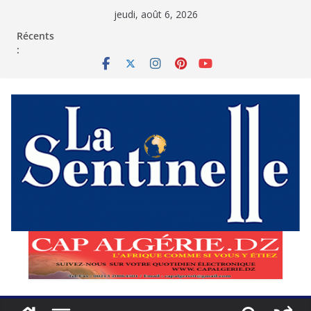
Passer
jeudi, août 6, 2026
au
contenu
Récents
: