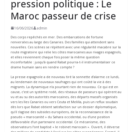
pression politique : Le
Maroc passeur de crise
16/06/2026
admin
Des corps repêchés en mer. Des embarcations de fortune
renversées au large des Canaries. Des familles qui attendent sans
nouvelles. Ces scènes se répètent avec une régularité macabre sur la
route migratoire qui relie les côtes marocaines aux rivages espagnols,
et elles reviennent chaque fois poser la même question
inconfortable : jusqu’à quand Rabat pourra-t-il instrumentaliser ce
drame humain sans en rendre compte ?
La presse espagnole a de nouveau tiré la sonnette d’alarme ce lundi,
au lendemain de nouveaux naufrages qui ont coûté la vie à des
migrants. La dynamique n’a pourtant rien de nouveau. Ce qui est en
cause, c’est un système rodé, des réseaux de passeurs qui opèrent au
vu et au su des autorités marocaines, des départs massifs organisés
vers les îles Canaries ou vers Ceuta et Melilla, puis un reflux soudain
dès lors que Rabat obtient satisfaction sur un dossier diplomatique,
qu’il s’agisse des subsides européens, de la reconnaissance de la
pseudo « marocanité » du Sahara occidental, ou d’une position
défavorable d’un partenaire occidental. Ce mécanisme, des
observateurs l’ont baptisé « le robinet marocain ». Ouvert, il déverse
des milliers de candidats à l’exil sur les côtes européennes. Fermé, il