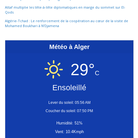
Attaf multiplie les tête-à-tête diplomatiques en marge du sommet sur El-
Qods
Algérie-Tchad : Le renforcement de la coopération au cœur de la visite de
Mohamed Boukhari à N’Djamena
Météo à Alger
29°
C
Ensoleillé
Lever du soleil: 05:56 AM
Coucher du soleil: 07:50 PM
Humidité: 51%
Vent: 10.4Kmph