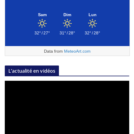
Sam
Dim
Lun
32°
/
27°
31°
/
28°
32°
/
28°
Data from
MeteoArt.com
L’actualité en vidéos