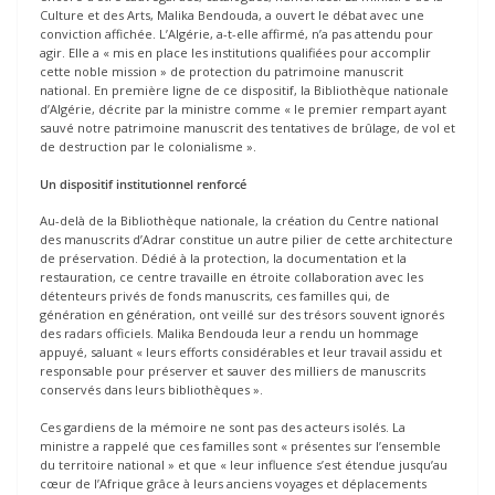
Culture et des Arts, Malika Bendouda, a ouvert le débat avec une
conviction affichée. L’Algérie, a-t-elle affirmé, n’a pas attendu pour
agir. Elle a « mis en place les institutions qualifiées pour accomplir
cette noble mission » de protection du patrimoine manuscrit
national. En première ligne de ce dispositif, la Bibliothèque nationale
d’Algérie, décrite par la ministre comme « le premier rempart ayant
sauvé notre patrimoine manuscrit des tentatives de brûlage, de vol et
de destruction par le colonialisme ».
Un dispositif institutionnel renforcé
Au-delà de la Bibliothèque nationale, la création du Centre national
des manuscrits d’Adrar constitue un autre pilier de cette architecture
de préservation. Dédié à la protection, la documentation et la
restauration, ce centre travaille en étroite collaboration avec les
détenteurs privés de fonds manuscrits, ces familles qui, de
génération en génération, ont veillé sur des trésors souvent ignorés
des radars officiels. Malika Bendouda leur a rendu un hommage
appuyé, saluant « leurs efforts considérables et leur travail assidu et
responsable pour préserver et sauver des milliers de manuscrits
conservés dans leurs bibliothèques ».
Ces gardiens de la mémoire ne sont pas des acteurs isolés. La
ministre a rappelé que ces familles sont « présentes sur l’ensemble
du territoire national » et que « leur influence s’est étendue jusqu’au
cœur de l’Afrique grâce à leurs anciens voyages et déplacements