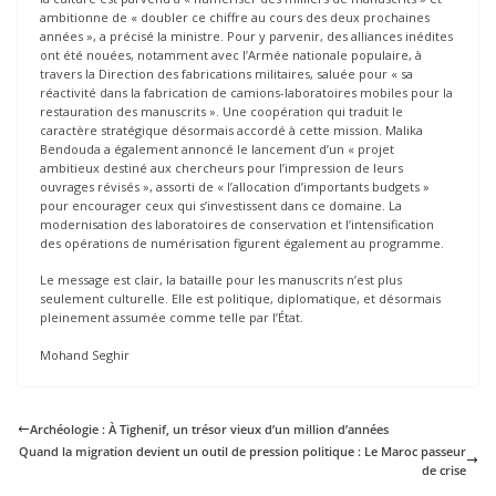
ambitionne de « doubler ce chiffre au cours des deux prochaines
années », a précisé la ministre. Pour y parvenir, des alliances inédites
ont été nouées, notamment avec l’Armée nationale populaire, à
travers la Direction des fabrications militaires, saluée pour « sa
réactivité dans la fabrication de camions-laboratoires mobiles pour la
restauration des manuscrits ». Une coopération qui traduit le
caractère stratégique désormais accordé à cette mission. Malika
Bendouda a également annoncé le lancement d’un « projet
ambitieux destiné aux chercheurs pour l’impression de leurs
ouvrages révisés », assorti de « l’allocation d’importants budgets »
pour encourager ceux qui s’investissent dans ce domaine. La
modernisation des laboratoires de conservation et l’intensification
des opérations de numérisation figurent également au programme.
Le message est clair, la bataille pour les manuscrits n’est plus
seulement culturelle. Elle est politique, diplomatique, et désormais
pleinement assumée comme telle par l’État.
Mohand Seghir
Archéologie : À Tighenif, un trésor vieux d’un million d’années
Quand la migration devient un outil de pression politique : Le Maroc passeur
de crise