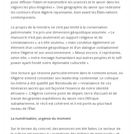
pour diffuser l’Islam et transmettre les sciences et le savoir dans les
régions les plus éloignées ». Une géographie du savoir qui redessine
les contours d’une Algérie rayonnante, bien avant les États-nations
contemporains.
Le propos de la ministre ne s’est pas limité à la conservation
patrimoniale. Il a pris une dimension géopolitique assumée. « Le
manuscrit n’est pas seulement un support religieux et de
connaissances », a-t-elle soutenu, « mais constitue également un
élément d’un contexte géopolitique et d’un dialogue civilisationnel
entre l’Algérie et son environnement. » Mieux encore, il représente,
selon elle, « notre message humanitaire aux autres peuples et le soft
power ayant fondé notre diplomatie culturelle ».
Une lecture qui résonne particulièrement dans le contexte actuel, où
l’Algérie entend consolider son leadership continental. Le colloque
lui-même a été qualifié par Bendouda de « renaissance de ces
itinéraires sacrés qui ont façonné l’essence de notre identité
africaine ». L’Algérie comme point de départ, terre d’accueil et de
transit des grandes expéditions du savoir vers l’Afrique
subsaharienne, le récit est cohérent et il est porté au plus haut
niveau de l’État.
La numérisation, urgence du moment
Sur le terrain du concret, des annonces ont été faites. Le secteur de
la culture est parvenu à « numériser des milliers de manuscrits » et