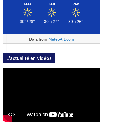
Mer
Jeu
Ven
30°
/
26°
30°
/
27°
30°
/
26°
Data from
MeteoArt.com
L’actualité en vidéos