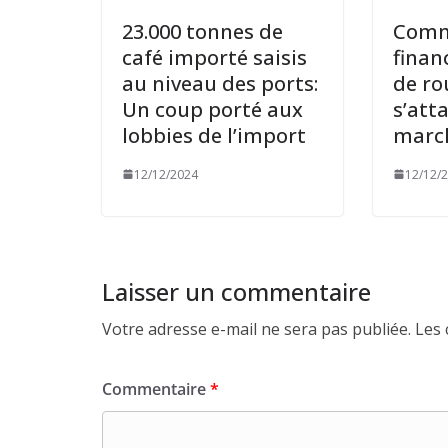
23.000 tonnes de
Comm
café importé saisis
finan
au niveau des ports:
de ro
Un coup porté aux
s’att
lobbies de l’import
march
12/12/2024
12/12/
Laisser un commentaire
Votre adresse e-mail ne sera pas publiée.
Les 
Commentaire
*