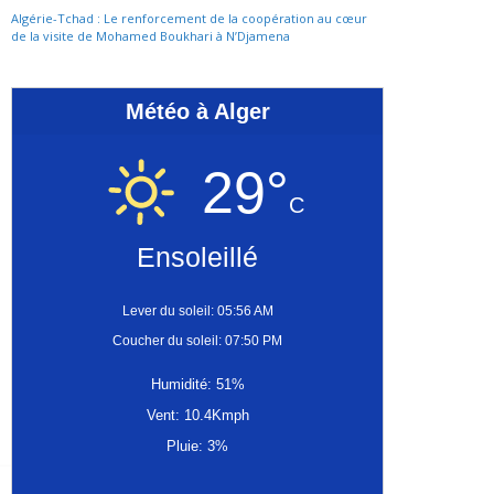
Algérie-Tchad : Le renforcement de la coopération au cœur
de la visite de Mohamed Boukhari à N’Djamena
Météo à Alger
29°
C
Ensoleillé
Lever du soleil: 05:56 AM
Coucher du soleil: 07:50 PM
Humidité: 51%
Vent: 10.4Kmph
Pluie: 3%