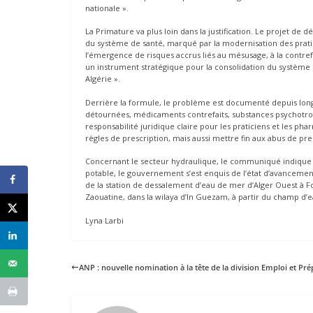
nationale ».
La Primature va plus loin dans la justification. Le projet de
du système de santé, marqué par la modernisation des pratiqu
l’émergence de risques accrus liés au mésusage, à la contr
un instrument stratégique pour la consolidation du système
Algérie ».
Derrière la formule, le problème est documenté depuis lon
détournées, médicaments contrefaits, substances psychotrope
responsabilité juridique claire pour les praticiens et les p
règles de prescription, mais aussi mettre fin aux abus de pre
Concernant le secteur hydraulique, le communiqué indique q
potable, le gouvernement s’est enquis de l’état d’avancement
de la station de dessalement d’eau de mer d’Alger Ouest à F
Zaouatine, dans la wilaya d’In Guezam, à partir du champ d’
Lyna Larbi
ANP : nouvelle nomination à la tête de la division Emploi et Pr