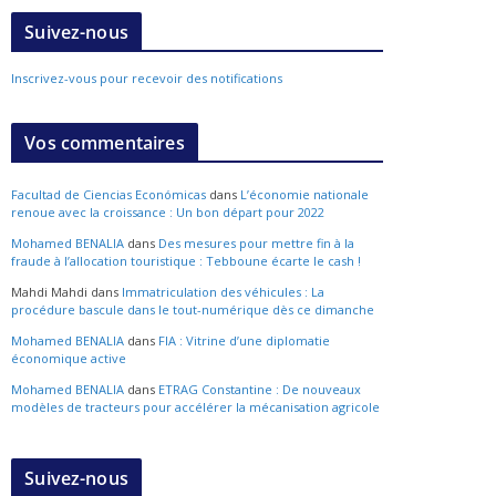
Suivez-nous
Inscrivez-vous pour recevoir des notifications
Vos commentaires
Facultad de Ciencias Económicas
dans
L’économie nationale
renoue avec la croissance : Un bon départ pour 2022
Mohamed BENALIA
dans
Des mesures pour mettre fin à la
fraude à l’allocation touristique : Tebboune écarte le cash !
Mahdi Mahdi
dans
Immatriculation des véhicules : La
procédure bascule dans le tout-numérique dès ce dimanche
Mohamed BENALIA
dans
FIA : Vitrine d’une diplomatie
économique active
Mohamed BENALIA
dans
ETRAG Constantine : De nouveaux
modèles de tracteurs pour accélérer la mécanisation agricole
Suivez-nous