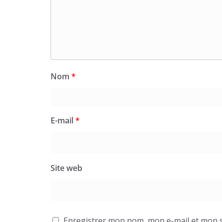
Nom
*
E-mail
*
Site web
Enregistrer mon nom, mon e-mail et mon s