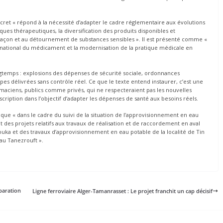
 décret « répond à la nécessité d’adapter le cadre réglementaire aux évolutions
es thérapeutiques, la diversification des produits disponibles et
efaçon et au détournement de substances sensibles ». Il est présenté comme «
 national du médicament et la modernisation de la pratique médicale en
gtemps : explosions des dépenses de sécurité sociale, ordonnances
s délivrées sans contrôle réel. Ce que le texte entend instaurer, c’est une
harmaciens, publics comme privés, qui ne respecteraient pas les nouvelles
scription dans l’objectif d’adapter les dépenses de santé aux besoins réels.
ue « dans le cadre du suivi de la situation de l’approvisionnement en eau
 des projets relatifs aux travaux de réalisation et de raccordement en aval
ouka et des travaux d’approvisionnement en eau potable de la localité de Tin
eau Tanezrouft ».
éparation
Ligne ferroviaire Alger-Tamanrasset : Le projet franchit un cap décisif