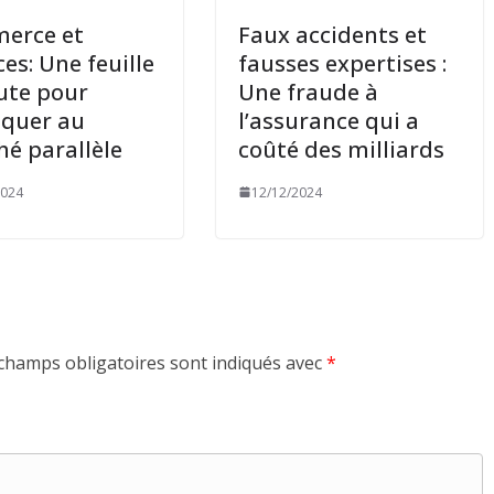
erce et
Faux accidents et
ces: Une feuille
fausses expertises :
ute pour
Une fraude à
aquer au
l’assurance qui a
é parallèle
coûté des milliards
2024
12/12/2024
champs obligatoires sont indiqués avec
*