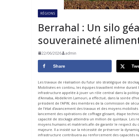
RÉGIONS
Berrahal : Un silo gé
souveraineté alimen
22/06/2026
admin
Share
Twe
Les travaux de réalisation du futur silo stratégique de stoc
Mobilisées en continu, les équipes travaillent même durant l
infrastructure appelée à jouer un rôle central dans la politi
d’Annaba, Abdelkrim Lamouri, a effectué, dans la soirée d’hie
président de l’APW, des membres de la commission de sécurité 
de l’état d’avancement des travaux et des moyens mobilisés 
lancement des opérations de coffrage glissant, étape techni
capacité de stockage atteindra un million de quintaux. Les r
moyens humains et matériels afin de garantir le respect du c
majeure. Il a insisté sur la nécessité de préserver la dynamiq
infrastructure contribuera au renforcement des capacités nat