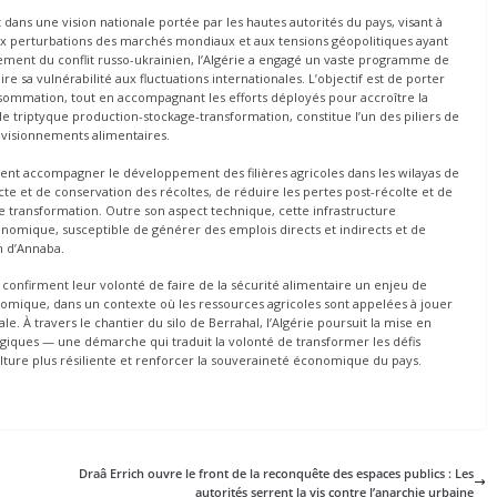
t dans une vision nationale portée par les hautes autorités du pays, visant à
ux perturbations des marchés mondiaux et aux tensions géopolitiques ayant
ement du conflit russo-ukrainien, l’Algérie a engagé un vaste programme de
 sa vulnérabilité aux fluctuations internationales. L’objectif est de porter
nsommation, tout en accompagnant les efforts déployés pour accroître la
le triptyque production-stockage-transformation, constitue l’un des piliers de
rovisionnements alimentaires.
lement accompagner le développement des filières agricoles dans les wilayas de
ecte et de conservation des récoltes, de réduire les pertes post-récolte et de
de transformation. Outre son aspect technique, cette infrastructure
nomique, susceptible de générer des emplois directs et indirects et de
n d’Annaba.
cs confirment leur volonté de faire de la sécurité alimentaire un enjeu de
mique, dans un contexte où les ressources agricoles sont appelées à jouer
le. À travers le chantier du silo de Berrahal, l’Algérie poursuit la mise en
égiques — une démarche qui traduit la volonté de transformer les défis
ture plus résiliente et renforcer la souveraineté économique du pays.
Draâ Errich ouvre le front de la reconquête des espaces publics : Les
autorités serrent la vis contre l’anarchie urbaine