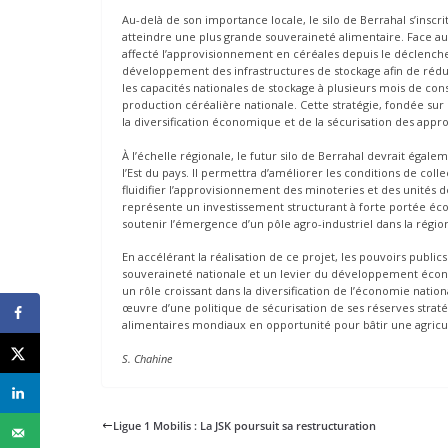
Au-delà de son importance locale, le silo de Berrahal s’inscri
atteindre une plus grande souveraineté alimentaire. Face a
affecté l’approvisionnement en céréales depuis le déclench
développement des infrastructures de stockage afin de réduire
les capacités nationales de stockage à plusieurs mois de co
production céréalière nationale. Cette stratégie, fondée sur 
la diversification économique et de la sécurisation des app
À l’échelle régionale, le futur silo de Berrahal devrait éga
l’Est du pays. Il permettra d’améliorer les conditions de coll
fluidifier l’approvisionnement des minoteries et des unités 
représente un investissement structurant à forte portée éco
soutenir l’émergence d’un pôle agro-industriel dans la régio
En accélérant la réalisation de ce projet, les pouvoirs publi
souveraineté nationale et un levier du développement écono
un rôle croissant dans la diversification de l’économie nationa
œuvre d’une politique de sécurisation de ses réserves strat
alimentaires mondiaux en opportunité pour bâtir une agricul
S. Chahine
Ligue 1 Mobilis : La JSK poursuit sa restructuration