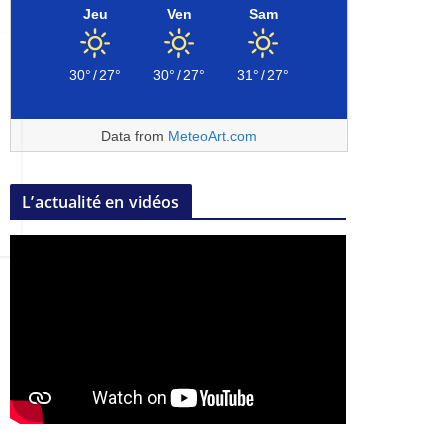
Jeu
Ven
Sam
30°
/
27°
30°
/
27°
31°
/
27°
Data from
MeteoArt.com
L’actualité en vidéos