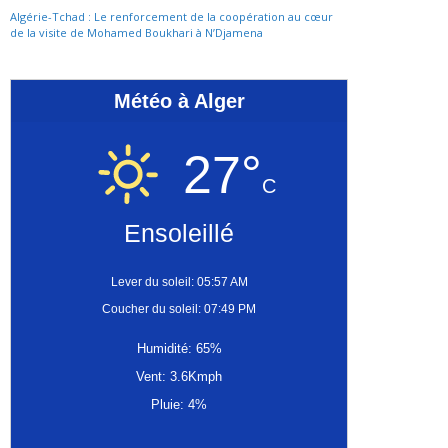
Algérie-Tchad : Le renforcement de la coopération au cœur
de la visite de Mohamed Boukhari à N’Djamena
Météo à Alger
27°
C
Ensoleillé
Lever du soleil: 05:57 AM
Coucher du soleil: 07:49 PM
Humidité: 65%
Vent: 3.6Kmph
Pluie: 4%