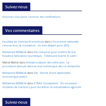
Suivez-nous
Inscrivez-vous pour recevoir des notifications
Vos commentaires
Facultad de Ciencias Económicas
dans
L’économie nationale
renoue avec la croissance : Un bon départ pour 2022
Mohamed BENALIA
dans
Des mesures pour mettre fin à la
fraude à l’allocation touristique : Tebboune écarte le cash !
Mahdi Mahdi
dans
Immatriculation des véhicules : La
procédure bascule dans le tout-numérique dès ce dimanche
Mohamed BENALIA
dans
FIA : Vitrine d’une diplomatie
économique active
Mohamed BENALIA
dans
ETRAG Constantine : De nouveaux
modèles de tracteurs pour accélérer la mécanisation agricole
Suivez-nous