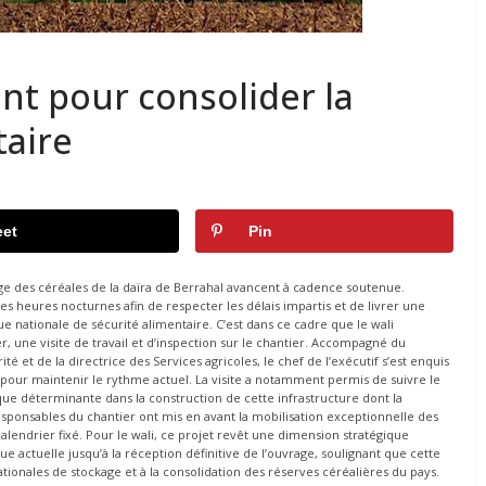
ant pour consolider la
taire
et
Pin
kage des céréales de la daïra de Berrahal avancent à cadence soutenue.
es heures nocturnes afin de respecter les délais impartis et de livrer une
que nationale de sécurité alimentaire. C’est dans ce cadre que le wali
r, une visite de travail et d’inspection sur le chantier. Accompagné du
et de la directrice des Services agricoles, le chef de l’exécutif s’est enquis
pour maintenir le rythme actuel. La visite a notamment permis de suivre le
que déterminante dans la construction de cette infrastructure dont la
esponsables du chantier ont mis en avant la mobilisation exceptionnelle des
alendrier fixé. Pour le wali, ce projet revêt une dimension stratégique
ue actuelle jusqu’à la réception définitive de l’ouvrage, soulignant que cette
ionales de stockage et à la consolidation des réserves céréalières du pays.