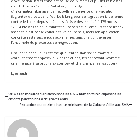
d’occupation israélienne ont causé deux morts et plusieurs blessés
mardi dans la région de Nabatiyé, selon l’Agence nationale
d’information libanaise. Le Hezbollah a dénoncé une «violation
flagrante» du cessez-le-feu. Le bilan global de l’agression israélienne
contre le Liban depuis le 2 mars s’élève désormais à 4.175 morts et
12.164 blessés selon le ministère libanais de la Santé. L’accord irano-
américain est censé couvrir ce volet libanais, mais son application
concrète reste suspendue aux mêmes tensions qui traversent
l’ensemble du processus de négociation.
Ghalibaf a par ailleurs estimé que l’entité sioniste se montrait
«farouchement opposé» aux négociations, les percevant «comme
une menace à sa propre existence» et cherchant à les «saboter».
Lyes Saïdi
ONU : Les mesures sionistes visant les ONG humanitaires exposent les
enfants palestiniens à de graves abus
Protection du patrimoine : Le ministère de la Culture s’allie aux SMA