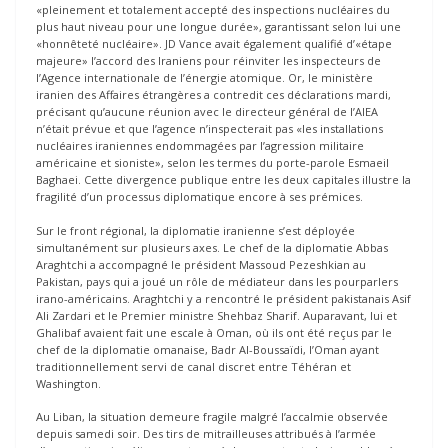
«pleinement et totalement accepté des inspections nucléaires du
plus haut niveau pour une longue durée», garantissant selon lui une
«honnêteté nucléaire». JD Vance avait également qualifié d’«étape
majeure» l’accord des Iraniens pour réinviter les inspecteurs de
l’Agence internationale de l’énergie atomique. Or, le ministère
iranien des Affaires étrangères a contredit ces déclarations mardi,
précisant qu’aucune réunion avec le directeur général de l’AIEA
n’était prévue et que l’agence n’inspecterait pas «les installations
nucléaires iraniennes endommagées par l’agression militaire
américaine et sioniste», selon les termes du porte-parole Esmaeil
Baghaei. Cette divergence publique entre les deux capitales illustre la
fragilité d’un processus diplomatique encore à ses prémices.
Sur le front régional, la diplomatie iranienne s’est déployée
simultanément sur plusieurs axes. Le chef de la diplomatie Abbas
Araghtchi a accompagné le président Massoud Pezeshkian au
Pakistan, pays qui a joué un rôle de médiateur dans les pourparlers
irano-américains. Araghtchi y a rencontré le président pakistanais Asif
Ali Zardari et le Premier ministre Shehbaz Sharif. Auparavant, lui et
Ghalibaf avaient fait une escale à Oman, où ils ont été reçus par le
chef de la diplomatie omanaise, Badr Al-Boussaïdi, l’Oman ayant
traditionnellement servi de canal discret entre Téhéran et
Washington.
Au Liban, la situation demeure fragile malgré l’accalmie observée
depuis samedi soir. Des tirs de mitrailleuses attribués à l’armée