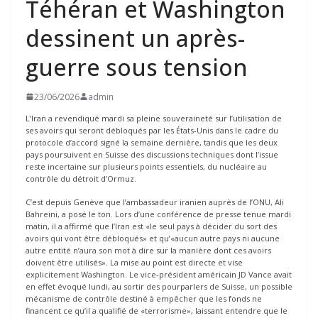
Téhéran et Washington
dessinent un après-
guerre sous tension
23/06/2026
admin
L’Iran a revendiqué mardi sa pleine souveraineté sur l’utilisation de
ses avoirs qui seront débloqués par les États-Unis dans le cadre du
protocole d’accord signé la semaine dernière, tandis que les deux
pays poursuivent en Suisse des discussions techniques dont l’issue
reste incertaine sur plusieurs points essentiels, du nucléaire au
contrôle du détroit d’Ormuz.
C’est depuis Genève que l’ambassadeur iranien auprès de l’ONU, Ali
Bahreini, a posé le ton. Lors d’une conférence de presse tenue mardi
matin, il a affirmé que l’Iran est «le seul pays à décider du sort des
avoirs qui vont être débloqués» et qu’«aucun autre pays ni aucune
autre entité n’aura son mot à dire sur la manière dont ces avoirs
doivent être utilisés». La mise au point est directe et vise
explicitement Washington. Le vice-président américain JD Vance avait
en effet évoqué lundi, au sortir des pourparlers de Suisse, un possible
mécanisme de contrôle destiné à empêcher que les fonds ne
financent ce qu’il a qualifié de «terrorisme», laissant entendre que le