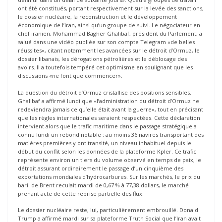
ont été constitués, portant respectivement sur la levée des sanctions,
le dossier nucléaire, la reconstruction et le développement
économique de l’Iran, ainsi qu’un groupe de suivi. Le négociateur en
chef iranien, Mohammad Bagher Ghalibaf, président du Parlement, a
salué dans une vidéo publiée sur son compte Telegram «de belles
réussites», citant notamment les avancées sur le détroit d’Ormuz, le
dossier libanais, les dérogations pétrolières et le déblocage des
avoirs. Il a toutefois tempéré cet optimisme en soulignant que les
discussions «ne font que commencer».
La question du détroit d’Ormuz cristallise des positions sensibles.
Ghalibaf a affirmé lundi que «l’administration du détroit d’Ormuz ne
redeviendra jamais ce qu’elle était avant la guerre», tout en précisant
que les règles internationales seraient respectées. Cette déclaration
intervient alors que le trafic maritime dans le passage stratégique a
connu lundi un rebond notable : au moins 36 navires transportant des
matières premières y ont transité, un niveau inhabituel depuis le
début du conflit selon les données de la plateforme Kpler. Ce trafic
représente environ un tiers du volume observé en temps de paix, le
détroit assurant ordinairement le passage d’un cinquième des
exportations mondiales d’hydrocarbures. Sur les marchés, le prix du
baril de Brent reculait mardi de 0,67 % à 77,38 dollars, le marché
prenant acte de cette reprise partielle des flux.
Le dossier nucléaire reste, lui, particulièrement embrouillé. Donald
Trump a affirmé mardi sur sa plateforme Truth Social que l’Iran avait