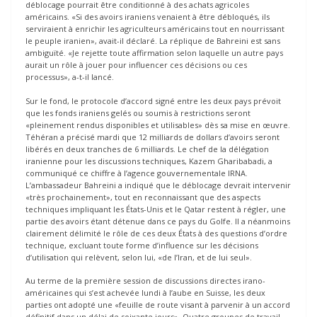
déblocage pourrait être conditionné à des achats agricoles
américains. «Si des avoirs iraniens venaient à être débloqués, ils
serviraient à enrichir les agriculteurs américains tout en nourrissant
le peuple iranien», avait-il déclaré. La réplique de Bahreini est sans
ambiguïté. «Je rejette toute affirmation selon laquelle un autre pays
aurait un rôle à jouer pour influencer ces décisions ou ces
processus», a-t-il lancé.
Sur le fond, le protocole d’accord signé entre les deux pays prévoit
que les fonds iraniens gelés ou soumis à restrictions seront
«pleinement rendus disponibles et utilisables» dès sa mise en œuvre.
Téhéran a précisé mardi que 12 milliards de dollars d’avoirs seront
libérés en deux tranches de 6 milliards. Le chef de la délégation
iranienne pour les discussions techniques, Kazem Gharibabadi, a
communiqué ce chiffre à l’agence gouvernementale IRNA.
L’ambassadeur Bahreini a indiqué que le déblocage devrait intervenir
«très prochainement», tout en reconnaissant que des aspects
techniques impliquant les États-Unis et le Qatar restent à régler, une
partie des avoirs étant détenue dans ce pays du Golfe. Il a néanmoins
clairement délimité le rôle de ces deux États à des questions d’ordre
technique, excluant toute forme d’influence sur les décisions
d’utilisation qui relèvent, selon lui, «de l’Iran, et de lui seul».
Au terme de la première session de discussions directes irano-
américaines qui s’est achevée lundi à l’aube en Suisse, les deux
parties ont adopté une «feuille de route visant à parvenir à un accord
définitif dans un délai de soixante jours». Quatre groupes de travail