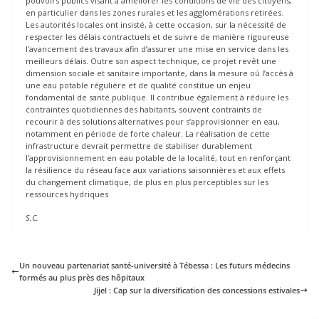
pouvoirs publics visant à améliorer les conditions de vie des citoyens,
en particulier dans les zones rurales et les agglomérations retirées.
Les autorités locales ont insisté, à cette occasion, sur la nécessité de
respecter les délais contractuels et de suivre de manière rigoureuse
l’avancement des travaux afin d’assurer une mise en service dans les
meilleurs délais. Outre son aspect technique, ce projet revêt une
dimension sociale et sanitaire importante, dans la mesure où l’accès à
une eau potable régulière et de qualité constitue un enjeu
fondamental de santé publique. Il contribue également à réduire les
contraintes quotidiennes des habitants, souvent contraints de
recourir à des solutions alternatives pour s’approvisionner en eau,
notamment en période de forte chaleur. La réalisation de cette
infrastructure devrait permettre de stabiliser durablement
l’approvisionnement en eau potable de la localité, tout en renforçant
la résilience du réseau face aux variations saisonnières et aux effets
du changement climatique, de plus en plus perceptibles sur les
ressources hydriques
S.C.
Un nouveau partenariat santé-université à Tébessa : Les futurs médecins
formés au plus près des hôpitaux
Jijel : Cap sur la diversification des concessions estivales