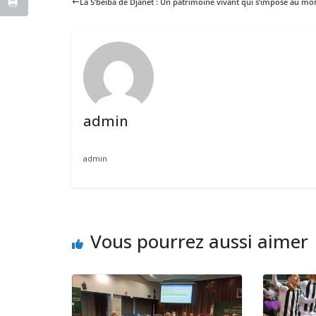
La S’beiba de Djanet : Un patrimoine vivant qui s’impose au m
admin
admin
Vous pourrez aussi aimer