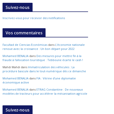
Suivez-nous
Inscrivez-vous pour recevoir des notifications
Vos commentaires
Facultad de Ciencias Económicas
dans
L’économie nationale
renoue avec la croissance : Un bon départ pour 2022
Mohamed BENALIA
dans
Des mesures pour mettre fin à la
fraude à l’allocation touristique : Tebboune écarte le cash !
Mahdi Mahdi
dans
Immatriculation des véhicules : La
procédure bascule dans le tout-numérique dès ce dimanche
Mohamed BENALIA
dans
FIA : Vitrine d’une diplomatie
économique active
Mohamed BENALIA
dans
ETRAG Constantine : De nouveaux
modèles de tracteurs pour accélérer la mécanisation agricole
Suivez-nous