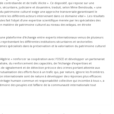
 de contrebande et de trafic illicite ». Ce dispositif, qui repose sur une
e, sécuritaire, judiciaire et douanière, traduit, selon Mme Bendouda, « une
n du patrimoine culturel exige une approche transversale garantissant le
re les différents acteurs intervenant dans ce domaine vital ». Les résultats
tes fait l’objet d’une expertise scientifique menée par les spécialistes des
en matière de patrimoine culturel au niveau des wilayas, en étroite
tué une plateforme d’échange entre experts internationaux venus de plusieurs
présentant les différentes institutions sécuritaires et sectorielles
es spécialisés dans la préservation et la valorisation du patrimoine culturel
l’Algérie « renforcer sa coopération avec l’OSCE et développer un partenariat
alisée, du renforcement des capacités, de l’échange d’expertises et
de signalement et de détection précoce des crimes portant atteinte aux
utualisation des efforts face à un trafic qui, par nature, ignore les frontières.
tion internationale sont de nature à développer des réponses plus efficaces
’héritage humain commun et responsabilité collective qui incombe à tous », a
mémoire des peuples est l’affaire de la communauté internationale tout