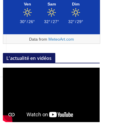
Ven
Sam
Dim
30°
/
26°
32°
/
27°
32°
/
29°
Data from
MeteoArt.com
L’actualité en vidéos