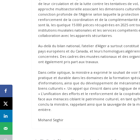
de leur circulation et de la lutte contre les tentatives de vol,
approche multisectorielle associant les dimensions culturell
conviction profonde de l’Algérie selon laquelle la protectio
renforcement de la coordination et de la complémentarité ent
sont là, les quelque 15 000 pièces récupérées en 2025 ont tou
institutions muséales nationales et les services compétents 
collaboration avec les appareils sécuritaires.
Au-delà du bilan national, l’atelier d’Alger a surtout consti
pays européens et du Canada, et leurs homologues algériens re
concernées. Des cadres des musées nationaux et des organism
ont également pris part aux travaux.
Dans cette optique, la ministre a exprimé le souhait de voir 
pratique et durable dans les domaines de la formation spéci
d’informations, ainsi que du développement de mécanismes 
biens culturels ». Un appel qui s’inscrit dans une logique de m
« L’unification des efforts et le renforcement de la coopéra
face aux menaces ciblant le patrimoine culturel, en tant qu
conclu la ministre, rappelant ainsi que la sauvegarde de la 
entière.
Mohand Seghir