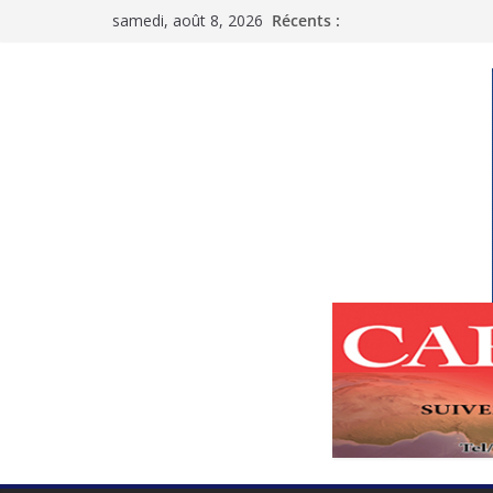
Passer
samedi, août 8, 2026
Récents :
au
contenu