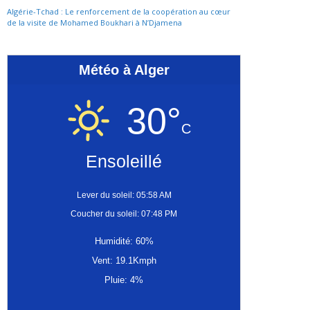
Algérie-Tchad : Le renforcement de la coopération au cœur
de la visite de Mohamed Boukhari à N’Djamena
Météo à Alger
30°
C
Ensoleillé
Lever du soleil: 05:58 AM
Coucher du soleil: 07:48 PM
Humidité: 60%
Vent: 19.1Kmph
Pluie: 4%