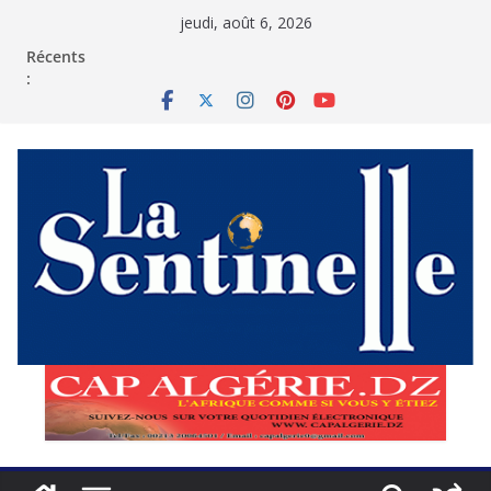
Passer
jeudi, août 6, 2026
au
contenu
Récents
: