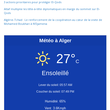
3 actions prioritaires pour protéger El-Qods
Attaf multiplie les tête-à-tête diplomatiques en marge du sommet sur El-
Qods
Algérie-Tchad : Le renforcement de la coopération au cœur de la visite de
Mohamed Boukhari à N’Djamena
Météo à Alger
27°
C
Ensoleillé
Lever du soleil: 05:57 AM
Coucher du soleil: 07:49 PM
Humidité: 65%
Vent: 3.6Kmph