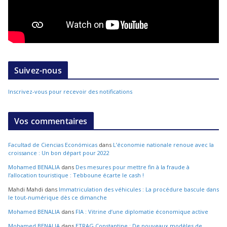
Suivez-nous
Inscrivez-vous pour recevoir des notifications
Vos commentaires
Facultad de Ciencias Económicas
dans
L’économie nationale renoue avec la
croissance : Un bon départ pour 2022
Mohamed BENALIA
dans
Des mesures pour mettre fin à la fraude à
l’allocation touristique : Tebboune écarte le cash !
Mahdi Mahdi
dans
Immatriculation des véhicules : La procédure bascule dans
le tout-numérique dès ce dimanche
Mohamed BENALIA
dans
FIA : Vitrine d’une diplomatie économique active
Mohamed BENALIA
dans
ETRAG Constantine : De nouveaux modèles de