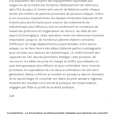
à la disposition des citoyens des équipements répondant aux
exigences de la médecine moderne. Établissement de référence
dans l’Est du pays, le Centre anti-cancer de Batna accueille chaque
année des milliers de patients provenant de plusieurs wilayas. Grâce
à ces nouveaux équipements, les équipes médicales disposeront de
moyens plus performants pour assurer des traitements de
radiothérapie plus efficaces, tout en améliorant les conditions de
travail des praticiens et l’organisation du service. Au-delà de son
aspect technologique, cette opération revêt une dimension humaine
importante. Jusqu’ici, de nombreux patients étaient contraints
d’effectuer de longs déplacements jusqu’à Annaba, entre autres
wilayas, ou de faire face à des délais d’attente parfois contraignants
pour accéder aux séances de radiothérapie. Le renforcement des
capacités du CAC devrait permettre d’alléger cette pression, de
raccourcir les délais de prise en charge et d’offrir aux malades un
suivi thérapeutique plus efficace et plus confortable. Avec l’entrée
prochaine en exploitation de ces deux accélérateurs de dernière
génération, Batna confirme sa montée en puissance dans le domaine
de la cancérologie et consolide son statut de pôle sanitaire régional,
illustrant les résultats concrets de la politique de modernisation
engagée par l’État au profit de la santé publique.
Z.M.
Constantine : La formation professionnelle s’adapte aux besoins du marché