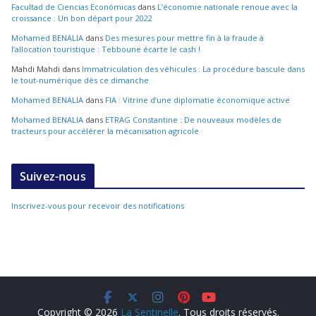
Facultad de Ciencias Económicas
dans
L’économie nationale renoue avec la
croissance : Un bon départ pour 2022
Mohamed BENALIA
dans
Des mesures pour mettre fin à la fraude à
l’allocation touristique : Tebboune écarte le cash !
Mahdi Mahdi
dans
Immatriculation des véhicules : La procédure bascule dans
le tout-numérique dès ce dimanche
Mohamed BENALIA
dans
FIA : Vitrine d’une diplomatie économique active
Mohamed BENALIA
dans
ETRAG Constantine : De nouveaux modèles de
tracteurs pour accélérer la mécanisation agricole
Suivez-nous
Inscrivez-vous pour recevoir des notifications
Copyright © 2026
La Sentinelle
. Tous droits réservés.