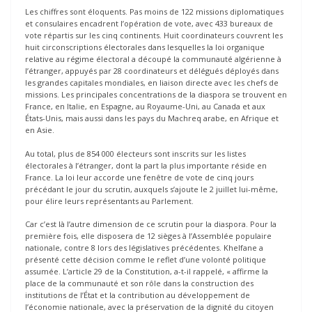
Les chiffres sont éloquents. Pas moins de 122 missions diplomatiques
et consulaires encadrent l’opération de vote, avec 433 bureaux de
vote répartis sur les cinq continents. Huit coordinateurs couvrent les
huit circonscriptions électorales dans lesquelles la loi organique
relative au régime électoral a découpé la communauté algérienne à
l’étranger, appuyés par 28 coordinateurs et délégués déployés dans
les grandes capitales mondiales, en liaison directe avec les chefs de
missions. Les principales concentrations de la diaspora se trouvent en
France, en Italie, en Espagne, au Royaume-Uni, au Canada et aux
États-Unis, mais aussi dans les pays du Machreq arabe, en Afrique et
en Asie.
Au total, plus de 854 000 électeurs sont inscrits sur les listes
électorales à l’étranger, dont la part la plus importante réside en
France. La loi leur accorde une fenêtre de vote de cinq jours
précédant le jour du scrutin, auxquels s’ajoute le 2 juillet lui-même,
pour élire leurs représentants au Parlement.
Car c’est là l’autre dimension de ce scrutin pour la diaspora. Pour la
première fois, elle disposera de 12 sièges à l’Assemblée populaire
nationale, contre 8 lors des législatives précédentes. Khelfane a
présenté cette décision comme le reflet d’une volonté politique
assumée. L’article 29 de la Constitution, a-t-il rappelé, « affirme la
place de la communauté et son rôle dans la construction des
institutions de l’État et la contribution au développement de
l’économie nationale, avec la préservation de la dignité du citoyen