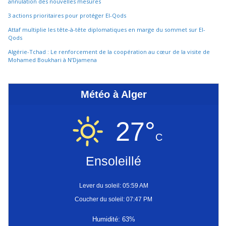
annulation des nouvelles mesures
3 actions prioritaires pour protéger El-Qods
Attaf multiplie les tête-à-tête diplomatiques en marge du sommet sur El-
Qods
Algérie-Tchad : Le renforcement de la coopération au cœur de la visite de
Mohamed Boukhari à N’Djamena
Météo à Alger
27°
C
Ensoleillé
Lever du soleil: 05:59 AM
Coucher du soleil: 07:47 PM
Humidité: 63%