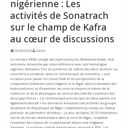
nigérienne : Les
activités de Sonatrach
sur le champ de Kafra
au cœur de discussions
28/06/2026
admin
Le ministre d’État chargé des Hydrocarbures, Mohamed Arkab, s’est
entretenu dimanche par visioconférence avec son homologue
nigérien, Hamadou Tini, en présence de cadres des deux secteurs. La
rencontre a constitué, selon le communiqué du ministère, « une
occasion pour passer en revue l’état et les perspectives de la
coopération bilatérale entre l’Algérie et le Niger dans le domaine des
hydrocarbures, et d’examiner les voies et moyens à même de la
renforcer et de la développer au service des intérêts communs des
deux pays frères ». Le communiqué précise que les deux parties ont
également abordé « les dernières évolutions des activités du groupe
Sonatrach en République du Niger, notamment au niveau du champ
pétrolier du périmètre de Kafra ». Le bloc de Kafra, 23 737 kilomètres
carrés de terrain sédimentaire dans le nord du Niger, cristallise
l’essentiel des enjeux de ce partenariat depuis une vingtaine
d’années. Le premier contrat d’exploration remonte à 2005. Les