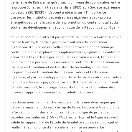
périmètre de Kafra, ainsi qu’au suivi du niveau de coordination entre
le groupe Sonatrach, à travers sa filiale SIPEX, et la Société nigérienne
du pétrole (SONIDEP) ». L’accent a été mis sur « l’importance
d’associer les institutions et entreprises nigériennes aux projets
énergétiques, dans le cadre de la promotion du contenu local et du
soutien au développement économique de la République du Niger ».
Ce volet contenu local n’est pas secondaire. Lors de la Commission de
mars à Niamey, la partie algérienne avait salué la proposition
nigérienne d’ouvrir de nouvelles perspectives de coopération par
l’octroi de blocs d’exploration supplémentaires, signalant la confiance
accordée à l’expertise algérienne. Dans ce même esprit, l’entretien
de dimanche a porté sur les moyens de renforcer la coopération en
matière de formation et de transfert de technologie, par des
programmes de formation destinés aux cadres et techniciens
nigériens, et par le développement de partenariats entre les sociétés
nationales des deux pays, Sonatrach, SONIDEP et Naftal, notamment
dans le transport, le stockage, la distribution et la sécurisation des
chaînes d’approvisionnement en produits pétroliers.
Les discussions de dimanche s’inscrivent dans une dynamique qui
déborde largement du seul champ de Kafra. Le 3 juin à Alger, lors de
la 5e réunion ministérielle du comité de pilotage du projet de
gazoduc transsaharien (TSGP), l’Algérie, le Niger et le Nigeria avaient
validé le rapport final de l’étude de faisabilité actualisée du projet et
réaffirmé leur volonté d’en accélérer la mise en œuvre. Le