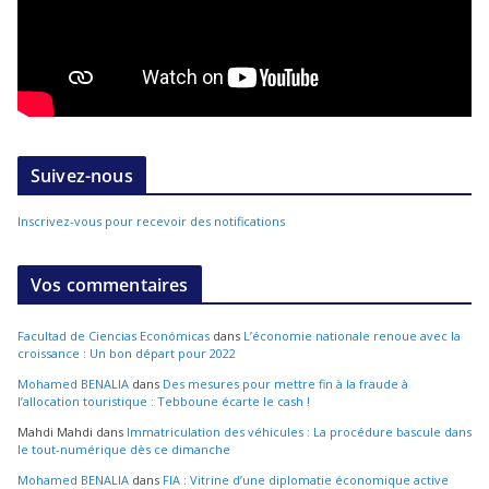
Suivez-nous
Inscrivez-vous pour recevoir des notifications
Vos commentaires
Facultad de Ciencias Económicas
dans
L’économie nationale renoue avec la
croissance : Un bon départ pour 2022
Mohamed BENALIA
dans
Des mesures pour mettre fin à la fraude à
l’allocation touristique : Tebboune écarte le cash !
Mahdi Mahdi
dans
Immatriculation des véhicules : La procédure bascule dans
le tout-numérique dès ce dimanche
Mohamed BENALIA
dans
FIA : Vitrine d’une diplomatie économique active