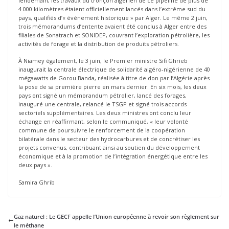
lendemain, les travaux du tronçon algérien de ce pipeline de plus de
4 000 kilomètres étaient officiellement lancés dans l’extrême sud du
pays, qualifiés d’« événement historique » par Alger. Le même 2 juin,
trois mémorandums d’entente avaient été conclus à Alger entre des
filiales de Sonatrach et SONIDEP, couvrant l’exploration pétrolière, les
activités de forage et la distribution de produits pétroliers.
À Niamey également, le 3 juin, le Premier ministre Sifi Ghrieb
inaugurait la centrale électrique de solidarité algéro-nigérienne de 40
mégawatts de Gorou Banda, réalisée à titre de don par l’Algérie après
la pose de sa première pierre en mars dernier. En six mois, les deux
pays ont signé un mémorandum pétrolier, lancé des forages,
inauguré une centrale, relancé le TSGP et signé trois accords
sectoriels supplémentaires. Les deux ministres ont conclu leur
échange en réaffirmant, selon le communiqué, « leur volonté
commune de poursuivre le renforcement de la coopération
bilatérale dans le secteur des hydrocarbures et de concrétiser les
projets convenus, contribuant ainsi au soutien du développement
économique et à la promotion de l’intégration énergétique entre les
deux pays ».
Samira Ghrib
Gaz naturel : Le GECF appelle l’Union européenne à revoir son règlement sur
le méthane