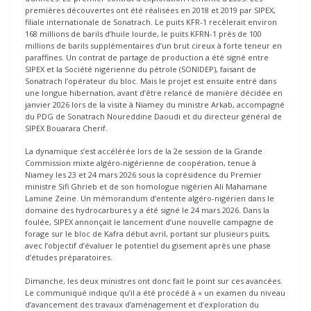
premières découvertes ont été réalisées en 2018 et 2019 par SIPEX,
filiale internationale de Sonatrach. Le puits KFR-1 recèlerait environ
168 millions de barils d’huile lourde, le puits KFRN-1 près de 100
millions de barils supplémentaires d’un brut cireux à forte teneur en
paraffines. Un contrat de partage de production a été signé entre
SIPEX et la Société nigérienne du pétrole (SONIDEP), faisant de
Sonatrach l’opérateur du bloc. Mais le projet est ensuite entré dans
une longue hibernation, avant d’être relancé de manière décidée en
janvier 2026 lors de la visite à Niamey du ministre Arkab, accompagné
du PDG de Sonatrach Noureddine Daoudi et du directeur général de
SIPEX Bouarara Cherif.
La dynamique s’est accélérée lors de la 2e session de la Grande
Commission mixte algéro-nigérienne de coopération, tenue à
Niamey les 23 et 24 mars 2026 sous la coprésidence du Premier
ministre Sifi Ghrieb et de son homologue nigérien Ali Mahamane
Lamine Zeine. Un mémorandum d’entente algéro-nigérien dans le
domaine des hydrocarbures y a été signé le 24 mars 2026. Dans la
foulée, SIPEX annonçait le lancement d’une nouvelle campagne de
forage sur le bloc de Kafra début avril, portant sur plusieurs puits,
avec l’objectif d’évaluer le potentiel du gisement après une phase
d’études préparatoires.
Dimanche, les deux ministres ont donc fait le point sur ces avancées.
Le communiqué indique qu’il a été procédé à « un examen du niveau
d’avancement des travaux d’aménagement et d’exploration du