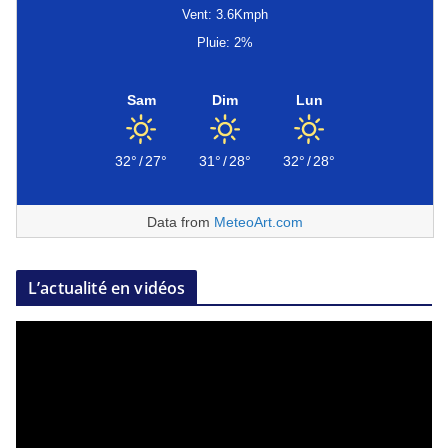
Vent: 3.6Kmph
Pluie: 2%
Sam
Dim
Lun
32°
/
27°
31°
/
28°
32°
/
28°
Data from
MeteoArt.com
L’actualité en vidéos