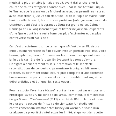
musical le plus rentable jamais produit, avant d’aller chercher la
couronne toutes catégories confondues. Réalisé par Antoine Fuqua,
le film retrace l’ascension de Michael Jackson, des premières heures
avec les Jackson 5 jusqu’à son statut de Roi de la Pop planétaire. Pour
tenir ce rôle écrasant, le choix s’est porté sur Jaafar Jackson, neveu du
chanteur, dont c’est là les grands débuts sur grand écran. Colman
Domingo et Nia Long incarnent Joe et Katherine Jackson, les parents
d’une figure dont la vie reste l’une des plus fascinantes et des plus
controversées du XXe siècle.
Car c’est précisément sur ce terrain que
Michael
divise. Plusieurs
critiques ont reproché au film d’avoir livré un portrait trop lisse, voire
hagiographique, faisant l’impasse sur les polémiques qui ont assombri
la fin de la carrière de l’artiste. En évacuant les zones d’ombre,
Lionsgate a délibérément misé sur l’émotion et le spectacle,
reconstitutions de concerts, clips musicaux iconiques fidèlement
recréés, au détriment d’une lecture plus complète d’une existence
hors normes. Le pari commercial est incontestablement gagné. Le
débat artistique et éthique, lui, reste ouvert.
Pour le studio, l’aventure
Michael
représente en tout cas un tournant
historique. Avec 977 millions de dollars au compteur, le film dépasse
Hunger Games : L’Embrasement
(2013), crédité de 865 millions, et devient
le plus grand succès de l’histoire de Lionsgate. Un studio qui,
contrairement aux mastodontes Disney ou Warner, dispose d’un
catalogue de propriétés intellectuelles limité, et qui voit dans cette