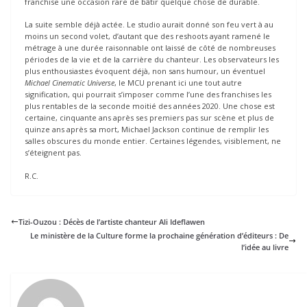
franchise une occasion rare de bâtir quelque chose de durable.
La suite semble déjà actée. Le studio aurait donné son feu vert à au
moins un second volet, d’autant que des reshoots ayant ramené le
métrage à une durée raisonnable ont laissé de côté de nombreuses
périodes de la vie et de la carrière du chanteur. Les observateurs les
plus enthousiastes évoquent déjà, non sans humour, un éventuel
Michael Cinematic Universe
, le MCU prenant ici une tout autre
signification, qui pourrait s’imposer comme l’une des franchises les
plus rentables de la seconde moitié des années 2020. Une chose est
certaine, cinquante ans après ses premiers pas sur scène et plus de
quinze ans après sa mort, Michael Jackson continue de remplir les
salles obscures du monde entier. Certaines légendes, visiblement, ne
s’éteignent pas.
R.C.
Tizi-Ouzou : Décès de l’artiste chanteur Ali Ideflawen
Le ministère de la Culture forme la prochaine génération d’éditeurs : De
l’idée au livre