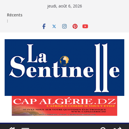
Passer
jeudi, août 6, 2026
au
contenu
Récents
: