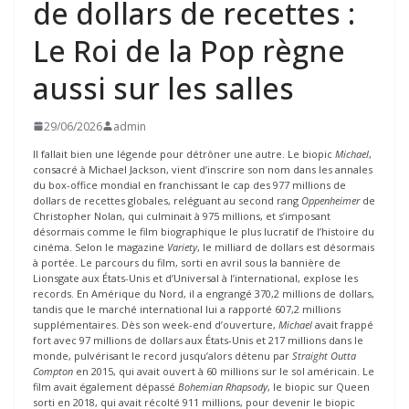
de dollars de recettes :
Le Roi de la Pop règne
aussi sur les salles
29/06/2026
admin
Il fallait bien une légende pour détrôner une autre. Le biopic
Michael
,
consacré à Michael Jackson, vient d’inscrire son nom dans les annales
du box-office mondial en franchissant le cap des 977 millions de
dollars de recettes globales, reléguant au second rang
Oppenheimer
de
Christopher Nolan, qui culminait à 975 millions, et s’imposant
désormais comme le film biographique le plus lucratif de l’histoire du
cinéma. Selon le magazine
Variety
, le milliard de dollars est désormais
à portée. Le parcours du film, sorti en avril sous la bannière de
Lionsgate aux États-Unis et d’Universal à l’international, explose les
records. En Amérique du Nord, il a engrangé 370,2 millions de dollars,
tandis que le marché international lui a rapporté 607,2 millions
supplémentaires. Dès son week-end d’ouverture,
Michael
avait frappé
fort avec 97 millions de dollars aux États-Unis et 217 millions dans le
monde, pulvérisant le record jusqu’alors détenu par
Straight Outta
Compton
en 2015, qui avait ouvert à 60 millions sur le sol américain. Le
film avait également dépassé
Bohemian Rhapsody
, le biopic sur Queen
sorti en 2018, qui avait récolté 911 millions, pour devenir le biopic