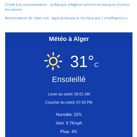
Crédit à la consommation : La Banque d’Algérie somme les banques d’ouvrir
les vannes
Numérisation de l’état civil : Sayoud hausse le ton face aux « insuffisances »
Météo à Alger
31°
C
Ensoleillé
Lever du soleil: 06:01 AM
Coucher du soleil: 07:45 PM
Humidité: 52%
Vent: 9.7Kmph
Pluie: 4%