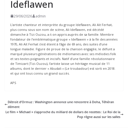
Ideflawen
29/06/2026
admin
L’artiste chanteur et interprète du groupe Ideflawen, Ali Aït Ferhat,
plus connu sous son nom de scène, Ali Ideflawen, est décédé
dimanche à Tizi Ouzou, a-t-on appris auprès de sa famille. Membre
fondateur de l’emblématique groupe « Ideflawen » à la fin des années
1970, Ali Aït Ferhat s’est éteint à l’âge de 69 ans, des suites d’une
longue maladie. Figure de proue de la chanson engagée, le défunt a
marqué plusieurs générations de mélomanes avec ses mélodies folk
et ses textes poignants et incisifs. Natif d’une famille révolutionnaire
de Timizart (Tizi-Ouzou), l’artiste laisse un héritage musical de 11
albums, dont le dernier « Abudali » (Le troubadour) est sorti en 2018.
et qui ont tous connu un grand succès.
APS
Détroit d’Ormuz : Washington annonce une rencontre à Doha, Téhéran
dément
Le film « Michael » s’approche du milliard de dollars de recettes : Le Roi de la
Pop règne aussi sur les salles