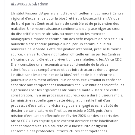
29/06/2026
admin
L’Institut Pasteur d’Algérie vient d’être officiellement consacré Centre
régional d’excellence pour la biosûreté et la biosécurité en Afrique
du Nord par les Centres africains de contrôle et de prévention des
maladies. Une reconnaissance continentale qui place Alger au cœur
du dispositif sanitaire africain, au moment où les menaces
biologiques s’imposent comme l’un des défis majeurs de ce siècle. La
nouvelle a été rendue publique lundi par un communiqué du
ministère de la Santé. Cette désignation intervient, précise la même
source, « en vertu d’une notification officielle émise par les Centres
africains de contrôle et de prévention des maladies », les Africa CDC.
Elle « constitue une reconnaissance continentale de la place
scientifique, des compétences et des infrastructures dont dispose
l’Institut dans les domaines de la biosûreté et de la biosécurité »,
poursuit le document officiel. Plus encore, elle « traduit la confiance
accordée aux compétences nationales et aux institutions scientifiques
algériennes par les organismes africains de santé ». Derrière cette
consécration, il y a un processus rigoureux qui a duré plusieurs mois.
Le ministère rappelle que « cette désignation est le fruit d’un
processus d’évaluation précise et globale engagé avec le dépôt du
dossier de candidature de l’Institut en octobre 2025, puis d’une
mission d’évaluation effectuée en février 2026 par des experts des
Africa CDC ». Les enjeux qui se cachent derrière cette labellisation
sont considérables. La biosûreté et la biosécurité désignent
l’ensemble des protocoles, infrastructures et compétences