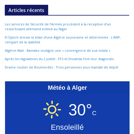
Articles récents
Les services de Sécurité de l’Armée procèdent à la réception d’un
ressortissant allemand enlevé au Niger
El Djeïch dresse le bilan d’une Algérie souveraine et déterminée : L’ANP,
rempart de la stabilité
Algérie-Mali : Bamako souligne une « convergence de vue totale »
Après les législatives du 2 juillet : FFS et Ennahda font leur diagnostic
Drame routier de Boumerdès : Trois personnes sous mandat de dépôt
Météo à Alger
30°
C
Ensoleillé