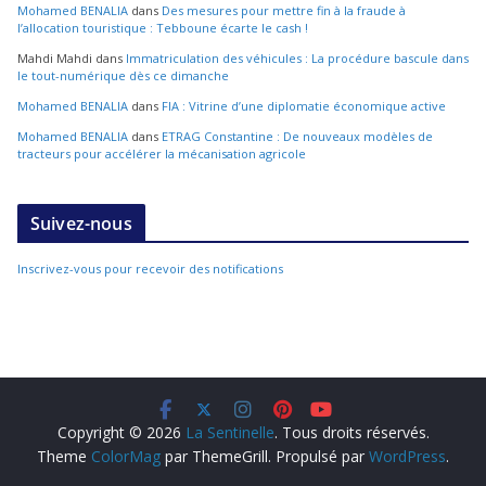
Mohamed BENALIA
dans
Des mesures pour mettre fin à la fraude à
l’allocation touristique : Tebboune écarte le cash !
Mahdi Mahdi
dans
Immatriculation des véhicules : La procédure bascule dans
le tout-numérique dès ce dimanche
Mohamed BENALIA
dans
FIA : Vitrine d’une diplomatie économique active
Mohamed BENALIA
dans
ETRAG Constantine : De nouveaux modèles de
tracteurs pour accélérer la mécanisation agricole
Suivez-nous
Inscrivez-vous pour recevoir des notifications
Copyright © 2026
La Sentinelle
. Tous droits réservés.
Theme
ColorMag
par ThemeGrill. Propulsé par
WordPress
.