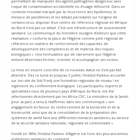
permettant de manipuler des agents pathogènes dangereux sans
risque de contamination accidentelle ou d’usage détourné. Dans un
contexte mondial marqué par la récurrence des épidémies, la
menace de pandémies et les débats persistants sur l’origine de
certains virus, disposer d’un centre de référence régional en Afrique
du Nord n’est pas un détail. C’est une infrastructure de souveraineté
sanitaire. Le communiqué du ministère souligne d’ailleurs que cette
réalisation « conforte la place de l’Algérie comme pôle régional de
référence en matière de renforcement des capacités, de
développement des compétences et de maîtrise des risques
biologiques ». Une formulation qui dit clairement que l’Algérie
entend désormais former, orienter et accompagner ses voisins.
La mise en oeuvre concrète de ce nouveau statut ne s’est pas fait
attendre. Dès ce lundi et jusqu’au 3 juillet, l’Institut Pasteur accueille
sur son site de Sidi Fredj une formation régionale de niveau I en
ingénierie du confinement biologique. Les participants, experts et
spécialistes issus de plusieurs pays d’Afrique du Nord, ont été
sélectionnés directement par les Africa CDC. Le ministère de la Santé,
pour sa part, a tenu à réaffirmer dans son communiqué « son
engagement en faveur du renforcement de la biosûreté et de la
biosécurité, ainsi que de la consolidation de la préparation des
systèmes de santé face aux différentes menaces sanitaires, au service
de la sécurité sanitaire nationale, régionale et continentale ».
Fondé en 1894, l’Institut Pasteur d’Algérie est l’une des plus anciennes
institutions sanitaires du continent.