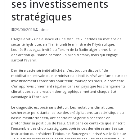
ses investissements
stratégiques
29/06/2026
admin
L’Algérie vit « une aisance et une stabilité » inédites en matière de
sécurité hydrique, a affirmé lundi le ministre de l’Hydraulique,
Lounès Bouzegza, invité du Forum de la Radio algérienne. Une
déclaration qui sonne comme un bilan d’étape, mais qui engage
surtout l’avenir.
Derrière cette sérénité affichée, c’est tout un dispositif de
mobilisation estivale que le ministre a détaillé, révélant l’ampleur des
investissements consentis pour tenir, mois après mois, la promesse
d’un approvisionnement régulier dans un pays que les changements
climatiques et la pression démographique mettent chaque été
davantage à l’épreuve.
Le diagnostic est posé sans détour. Les mutations climatiques,
sécheresse persistante, baisse des précipitations caractéristique du
bassin méditerranéen, ont contraint l’Algérie à repenser en
profondeur sa politique de l’eau. C’est dans ce contexte que s’inscrit
l’ensemble des choix stratégiques opérés ces dernières années sur
instruction du président Tebboune. Bouzegza a insisté sur le fait que
« l’investissement dans le dessalement de l’eau de mer constitue un