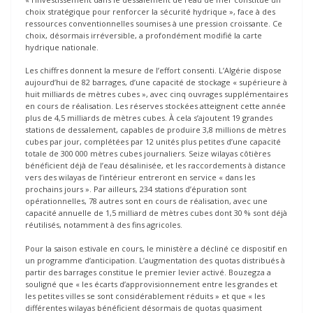
choix stratégique pour renforcer la sécurité hydrique », face à des
ressources conventionnelles soumises à une pression croissante. Ce
choix, désormais irréversible, a profondément modifié la carte
hydrique nationale.
Les chiffres donnent la mesure de l’effort consenti. L’Algérie dispose
aujourd’hui de 82 barrages, d’une capacité de stockage « supérieure à
huit milliards de mètres cubes », avec cinq ouvrages supplémentaires
en cours de réalisation. Les réserves stockées atteignent cette année
plus de 4,5 milliards de mètres cubes. À cela s’ajoutent 19 grandes
stations de dessalement, capables de produire 3,8 millions de mètres
cubes par jour, complétées par 12 unités plus petites d’une capacité
totale de 300 000 mètres cubes journaliers. Seize wilayas côtières
bénéficient déjà de l’eau désalinisée, et les raccordements à distance
vers des wilayas de l’intérieur entreront en service « dans les
prochains jours ». Par ailleurs, 234 stations d’épuration sont
opérationnelles, 78 autres sont en cours de réalisation, avec une
capacité annuelle de 1,5 milliard de mètres cubes dont 30 % sont déjà
réutilisés, notamment à des fins agricoles.
Pour la saison estivale en cours, le ministère a décliné ce dispositif en
un programme d’anticipation. L’augmentation des quotas distribués à
partir des barrages constitue le premier levier activé. Bouzegza a
souligné que « les écarts d’approvisionnement entre les grandes et
les petites villes se sont considérablement réduits » et que « les
différentes wilayas bénéficient désormais de quotas quasiment