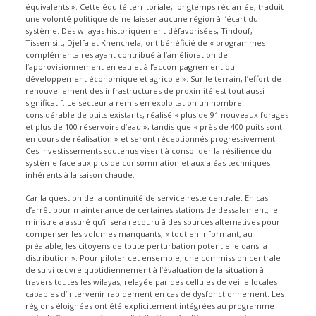
équivalents ». Cette équité territoriale, longtemps réclamée, traduit
une volonté politique de ne laisser aucune région à l’écart du
système. Des wilayas historiquement défavorisées, Tindouf,
Tissemsilt, Djelfa et Khenchela, ont bénéficié de « programmes
complémentaires ayant contribué à l’amélioration de
l’approvisionnement en eau et à l’accompagnement du
développement économique et agricole ». Sur le terrain, l’effort de
renouvellement des infrastructures de proximité est tout aussi
significatif. Le secteur a remis en exploitation un nombre
considérable de puits existants, réalisé « plus de 91 nouveaux forages
et plus de 100 réservoirs d’eau », tandis que « près de 400 puits sont
en cours de réalisation » et seront réceptionnés progressivement.
Ces investissements soutenus visent à consolider la résilience du
système face aux pics de consommation et aux aléas techniques
inhérents à la saison chaude.
Car la question de la continuité de service reste centrale. En cas
d’arrêt pour maintenance de certaines stations de dessalement, le
ministre a assuré qu’il sera recouru à des sources alternatives pour
compenser les volumes manquants, « tout en informant, au
préalable, les citoyens de toute perturbation potentielle dans la
distribution ». Pour piloter cet ensemble, une commission centrale
de suivi œuvre quotidiennement à l’évaluation de la situation à
travers toutes les wilayas, relayée par des cellules de veille locales
capables d’intervenir rapidement en cas de dysfonctionnement. Les
régions éloignées ont été explicitement intégrées au programme