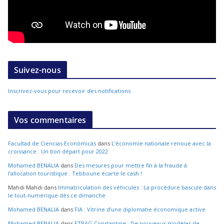
Suivez-nous
Inscrivez-vous pour recevoir des notifications
Vos commentaires
Facultad de Ciencias Económicas
dans
L’économie nationale renoue avec la
croissance : Un bon départ pour 2022
Mohamed BENALIA
dans
Des mesures pour mettre fin à la fraude à
l’allocation touristique : Tebboune écarte le cash !
Mahdi Mahdi
dans
Immatriculation des véhicules : La procédure bascule dans
le tout-numérique dès ce dimanche
Mohamed BENALIA
dans
FIA : Vitrine d’une diplomatie économique active
Mohamed BENALIA
dans
ETRAG Constantine : De nouveaux modèles de