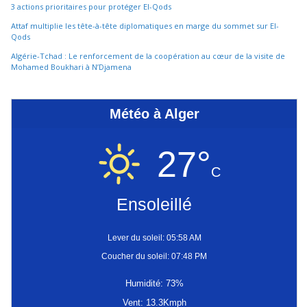
3 actions prioritaires pour protéger El-Qods
Attaf multiplie les tête-à-tête diplomatiques en marge du sommet sur El-
Qods
Algérie-Tchad : Le renforcement de la coopération au cœur de la visite de
Mohamed Boukhari à N’Djamena
Météo à Alger
27°
C
Ensoleillé
Lever du soleil: 05:58 AM
Coucher du soleil: 07:48 PM
Humidité: 73%
Vent: 13.3Kmph