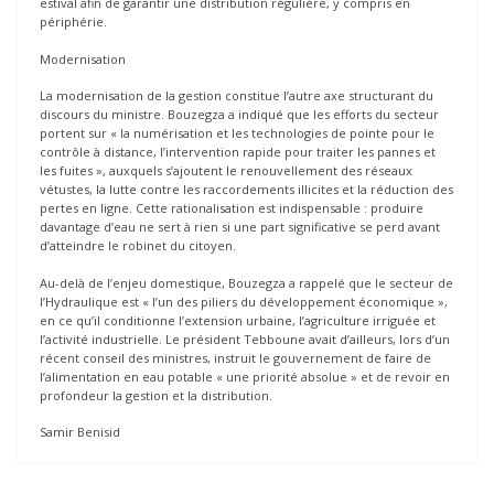
estival afin de garantir une distribution régulière, y compris en
périphérie.
Modernisation
La modernisation de la gestion constitue l’autre axe structurant du
discours du ministre. Bouzegza a indiqué que les efforts du secteur
portent sur « la numérisation et les technologies de pointe pour le
contrôle à distance, l’intervention rapide pour traiter les pannes et
les fuites », auxquels s’ajoutent le renouvellement des réseaux
vétustes, la lutte contre les raccordements illicites et la réduction des
pertes en ligne. Cette rationalisation est indispensable : produire
davantage d’eau ne sert à rien si une part significative se perd avant
d’atteindre le robinet du citoyen.
Au-delà de l’enjeu domestique, Bouzegza a rappelé que le secteur de
l’Hydraulique est « l’un des piliers du développement économique »,
en ce qu’il conditionne l’extension urbaine, l’agriculture irriguée et
l’activité industrielle. Le président Tebboune avait d’ailleurs, lors d’un
récent conseil des ministres, instruit le gouvernement de faire de
l’alimentation en eau potable « une priorité absolue » et de revoir en
profondeur la gestion et la distribution.
Samir Benisid