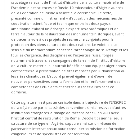
sauvetage relevant de l’Institut d’histoire de la culture matérielle de
l’Académie des sciences de Russie. L’ambassadeur d’Algérie auprès
de la Fédération de Russie a assisté à la cérémonie. Le texte,
présenté comme un instrument « d’activation des mécanismes de
coopération scientifique et technique entre les deux pays »,
ambitionne d’abord un échange d’expertises académiques et de
terrain autour de la restauration des monuments historiques, avant
de tracer la voie à des projets de recherche conjoints pour la
protection des biens culturels des deux nations. Le volet le plus
sensible du mémorandum concerne l’archéologie de sauvetage et les
fouilles d’urgence, des disciplines où l’expertise russe, forgée
notamment à travers les campagnes de terrain de l’Institut d’histoire
de la culture matérielle, pourrait bénéficier aux équipes algériennes
confrontées à la préservation de sites menacés par l’urbanisation ou
les aléas climatiques. L’accord prévoit également d’ouvrir de
nouvelles perspectives pour la formation et le renforcement des
compétences des étudiants et chercheurs spécialisés dans ce
domaine.
Cette signature n’est pas un cas isolé dans la trajectoire de l’ENSCRBC,
qui a déjà noué par le passé des conventions similaires avec d’autres
institutions étrangères, à l’image de l’accord conclu en 2021 avec
l’Institut central de restauration de Rome. L’école tipasienne, seule
structure de ce type en Algérie, s’appuie ainsi sur un réseau de
partenariats internationaux pour consolider sa mission de formation
d’ingénieurs et de spécialistes en conservation.