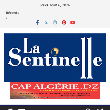
Passer
jeudi, août 6, 2026
au
contenu
Récents
: