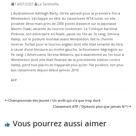
14/07/2021
La Sentinelle
L’Australienne Ashleigh Barty, titrée samedi pour la première fois à
Wimbledon, s’échappe en tête du classement WTA lundi, où elle
possède désormais près de 2300 points d’avance sur la Japonaise
Naomi Osaki, absente du tournoi londonien. La Tchèque Karolina
Pliskova, son adversaire en finale, passe du 13e au 7e rang. Simona
Halep, sur le podium mondial avant Wimbledon, fait le chemin
inverse: forfait pour le tournoi anglais dont elle était tenante du titre,
à cause d’une blessure au mollet gauche, la Roumaine dégringole au
9e rang. L’Américaine Serena Williams, qui a abandonné au 1er tour à
Wimbledon dont elle était finaliste de la précédente édition contre
Halep, perd huit places et n’apparaît plus qu’en 16e position, son plus
bas classement depuis début janvier 2019.
AFP
Championnats des jeunes / Un arrêt qui n’a que trop duré
Classement ATP / Djokovic plus que jamais N°1
Vous pourrez aussi aimer