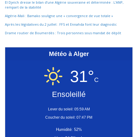
El Djeïch dresse le bilan d’une Algérie souveraine et déterminée : L’ANP,
rempart de la stabilité
Algérie-Mali : Bamako souligne une « convergence de vue totale »
Après les législatives du 2 juillet : FFS et Ennahda font leur diagnostic
Drame routier de Boumerdès : Trois personnes sous mandat de dépôt
Météo à Alger
31°
C
Ensoleillé
Lever du soleil: 05:59 AM
Coucher du soleil: 07:47 PM
Humidité: 52%