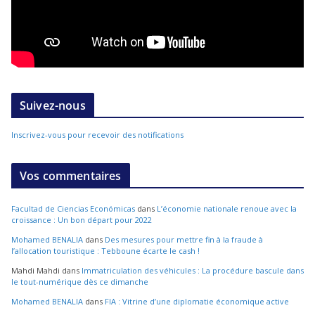
Suivez-nous
Inscrivez-vous pour recevoir des notifications
Vos commentaires
Facultad de Ciencias Económicas
dans
L’économie nationale renoue avec la
croissance : Un bon départ pour 2022
Mohamed BENALIA
dans
Des mesures pour mettre fin à la fraude à
l’allocation touristique : Tebboune écarte le cash !
Mahdi Mahdi
dans
Immatriculation des véhicules : La procédure bascule dans
le tout-numérique dès ce dimanche
Mohamed BENALIA
dans
FIA : Vitrine d’une diplomatie économique active