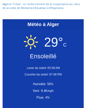
Algérie-Tchad : Le renforcement de la coopération au cœur
de la visite de Mohamed Boukhari à N’Djamena
Météo à Alger
29°
C
Ensoleillé
Lever du soleil: 05:58 AM
Coucher du soleil: 07:48 PM
Humidité: 56%
Vent: 9.4Kmph
Pluie: 4%