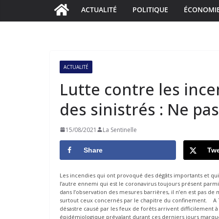
ACTUALITÉ
POLITIQUE
ÉCONOMI
ACTUALITÉ
Lutte contre les inc
des sinistrés : Ne pas
15/08/2021
La Sentinelle
Share
Twe
Les incendies qui ont provoqué des dégâts importants et qui
l’autre ennemi qui est le coronavirus toujours présent parmi
dans l’observation des mesures barrières, il n’en est pas d
surtout ceux concernés par le chapitre du confinement. A T
désastre causé par les feux de forêts arrivent difficilement à
épidémiologique prévalant durant ces derniers jours marqu