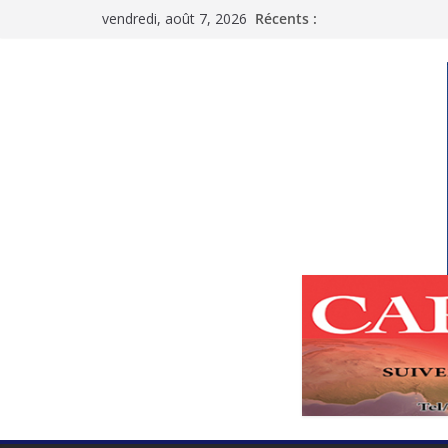
Passer
vendredi, août 7, 2026
Récents :
au
contenu