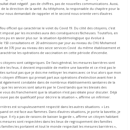
sultat était négatif. pas de chiffres, pas de nouvelles communications. Aussi,
 la direction de la santé. Au téléphone, la responsable du chapitre pour la
teur nous demandait de rappeler et le second nous oriente vers d’autres
lou officiel qui caractérise le volet du Covid 19. Du côté des citoyens, c’est
t imposé par les incendies aura des conséquences fâcheuses. Toutefois, en
s pu en savoir plus sur la situation épidémiologique qui évolue à
 de 150 consultations et 20 admissions par jour au niveau du CHU Mohamed
ait de 370 jour au niveau des seize services Covid du même établissement et
aractérise les opérations de vaccination en cette période d’incendie.
es citoyens sont catégoriques. De l’avis général, les mesures barrières sont
dre les feux, il devient impossible de mettre une bavette et ce n’est pas le
ites surtout pas que je dois me nettoyer les mains avec ce truc alors que mon
itoyen d’Iflissen qui prenait part aux opérations d’extinction avant-hier à
s est également constatée dans de nombreux établissements sanitaires de la
que les services sont saturés par le Covid tandis que les blessés des
Je vous dis franchement que la situation n’est pas idéale pour discuter. Déjà
ve pas de qualificatif pour décrire la situation », affirme un infirmier.
barrières est scrupuleusement respecté dans les autres situations. « Les
nd on est face aux flammes. Dans d’autres situations, je porte la bavette, je
que. Il n’y a pas de raisons de baisser la garde », affirme un citoyen habitant
s mesures sont respectées dans les lieux de regroupement des familles
es familles les portaient et tout le monde respectait les mesures barrières »,