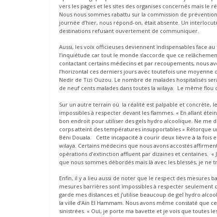
vers les pages et les sites des organises concernés mais le ré
Nous nous sommes rabattu sur la commission de prévention de
journée d’hier, nous répond-on, était absente. Un interlocu
destinations refusant ouvertement de communiquer.
Aussi, les voix officieuses deviennent indispensables face au f
l’inquiétude car tout le monde s’accorde que ce relâchemen
contactant certains médecins et par recoupements, nous avon
l’horizontal ces derniers jours avec toutefois une moyenne
Nedir de Tizi Ouzou. Le nombre de malades hospitalisés ser
de neuf cents malades dans toutes la wilaya. Le même flou c
Sur un autre terrain où la réalité est palpable et concrète, l
impossibles à respecter devant les flammes. « En allant étein
bon endroit pour utiliser des gels hydro alcoolique. Ne me d
corps atteint des températures insupportables » Rétorque un c
Béni Douala. Cette incapacité à courir deux lièvre à la foi
wilaya. Certains médecins que nous avons accostés affirment 
opérations d’extinction affluent par dizaines et centaines. « 
que nous sommes débordés mais là avec les blessés, je ne trou
Enfin, il y a lieu aussi de noter que le respect des mesures 
mesures barrières sont impossibles à respecter seulement qua
garde mes distances et j’utilise beaucoup de gel hydro alcooli
la ville d’Aïn El Hammam. Nous avons même constaté que ce
sinistrées. « Oui, je porte ma bavette et je vois que toutes l