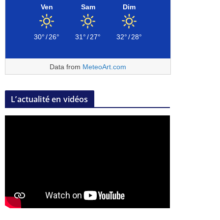
Ven
Sam
Dim
30°
/
26°
31°
/
27°
32°
/
28°
Data from
MeteoArt.com
L’actualité en vidéos