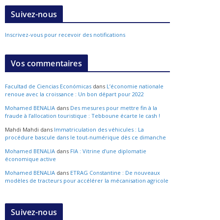
Suivez-nous
Inscrivez-vous pour recevoir des notifications
Vos commentaires
Facultad de Ciencias Económicas
dans
L’économie nationale
renoue avec la croissance : Un bon départ pour 2022
Mohamed BENALIA
dans
Des mesures pour mettre fin à la
fraude à l’allocation touristique : Tebboune écarte le cash !
Mahdi Mahdi
dans
Immatriculation des véhicules : La
procédure bascule dans le tout-numérique dès ce dimanche
Mohamed BENALIA
dans
FIA : Vitrine d’une diplomatie
économique active
Mohamed BENALIA
dans
ETRAG Constantine : De nouveaux
modèles de tracteurs pour accélérer la mécanisation agricole
Suivez-nous