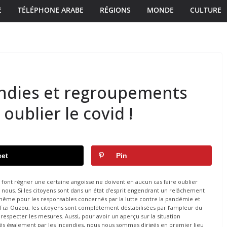
E
TÉLÉPHONE ARABE
RÉGIONS
MONDE
CULTURE
endies et regroupements
 oublier le covid !
et
Pin
 font régner une certaine angoisse ne doivent en aucun cas faire oublier
 nous. Si les citoyens sont dans un état d’esprit engendrant un relâchement
e même pour les responsables concernés par la lutte contre la pandémie et
izi Ouzou, les citoyens sont complètement déstabilisées par l’ampleur du
 respecter les mesures. Aussi, pour avoir un aperçu sur la situation
és également par les incendies, nous nous sommes dirigés en premier lieu