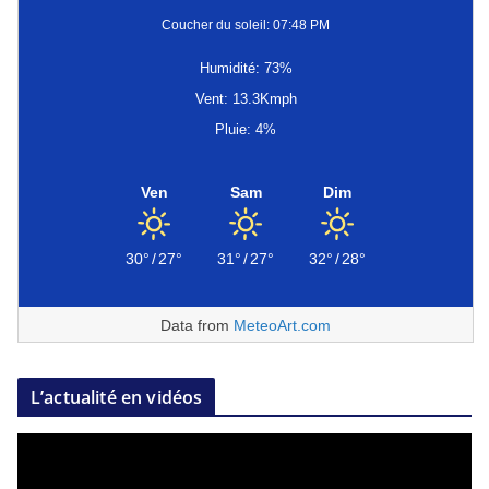
Coucher du soleil: 07:48 PM
Humidité: 73%
Vent: 13.3Kmph
Pluie: 4%
Ven
Sam
Dim
30°
/
27°
31°
/
27°
32°
/
28°
Data from
MeteoArt.com
L’actualité en vidéos