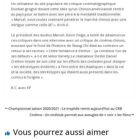
Un utilisateur du site populaire de critique cinématographique
Duoban grogne devant cette idée qu’un Chinois américanisé rentre
au pays pour se battre avec son père à la mentalité traditionnelle.
« Marvel, vous voulez vraiment pénétrer le marché chinois avec une
intrigue comme celle-là? », écrit-il.
Le président des studios Marvel, Kevin Feige, a tenté de désamorcer
ces critiques dans une interview avec un critique de cinéma chinois,
assurant que le fond de l’histoire de Shang-Chi était au contraire un
retour à ses racines. « Cette tendance à s’enfuir… ça constitue l’un de
ses défauts », a-t-il dit selon Variety.Le réalisateur Destin Daniel
Cretton insiste de son côté sur les efforts des cinéastes pour dissiper
« les stéréotypes évidents » à l’encontre des Asiatiques « dans la vie
et la société, des stéréotypes qui étaient aussi présents dans les
comics à l’origine ».
R.C. avec FP
Championnat saison 2020/2021 : Le trophée remis aujourd’hui au CRB
Cinéma : Un cinéclub permet aux aveugles de « voir » les films
Vous pourrez aussi aimer