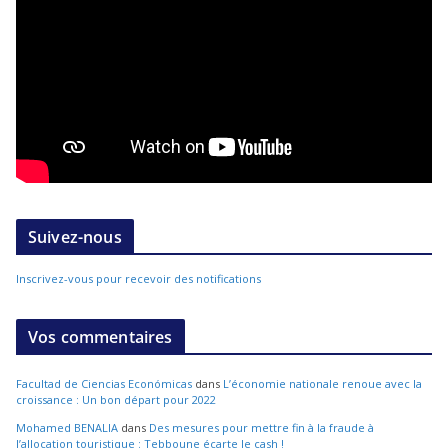
Suivez-nous
Inscrivez-vous pour recevoir des notifications
Vos commentaires
Facultad de Ciencias Económicas
dans
L’économie nationale renoue avec la
croissance : Un bon départ pour 2022
Mohamed BENALIA
dans
Des mesures pour mettre fin à la fraude à
l’allocation touristique : Tebboune écarte le cash !