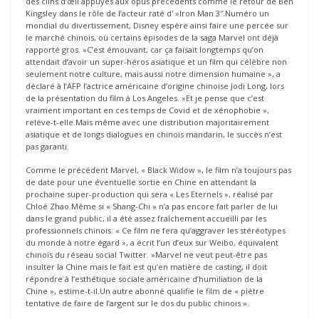
des clins d’œil appuyés aux opus précédents comme le retour de Ben
Kingsley dans le rôle de l’acteur raté d' »Iron Man 3″.Numéro un
mondial du divertissement, Disney espère ainsi faire une percée sur
le marché chinois, où certains épisodes de la saga Marvel ont déjà
rapporté gros. »C’est émouvant, car ça faisait longtemps qu’on
attendait d’avoir un super-héros asiatique et un film qui célèbre non
seulement notre culture, mais aussi notre dimension humaine », a
déclaré à l’AFP l’actrice américaine d’origine chinoise Jodi Long, lors
de la présentation du film à Los Angeles. »Et je pense que c’est
vraiment important en ces temps de Covid et de xénophobie »,
relève-t-elle.Mais même avec une distribution majoritairement
asiatique et de longs dialogues en chinois mandarin, le succès n’est
pas garanti.
Comme le précédent Marvel, « Black Widow », le film n’a toujours pas
de date pour une éventuelle sortie en Chine en attendant la
prochaine super-production qui sera « Les Eternels », réalisé par
Chloé Zhao.Même si « Shang-Chi » n’a pas encore fait parler de lui
dans le grand public, il a été assez fraîchement accueilli par les
professionnels chinois. « Ce film ne fera qu’aggraver les stéréotypes
du monde à notre égard », a écrit l’un d’eux sur Weibo, équivalent
chinois du réseau social Twitter. »Marvel ne veut peut-être pas
insulter la Chine mais le fait est qu’en matière de casting, il doit
répondre à l’esthétique sociale américaine d’humiliation de la
Chine », estime-t-il.Un autre abonné qualifie le film de « piètre
tentative de faire de l’argent sur le dos du public chinois ».