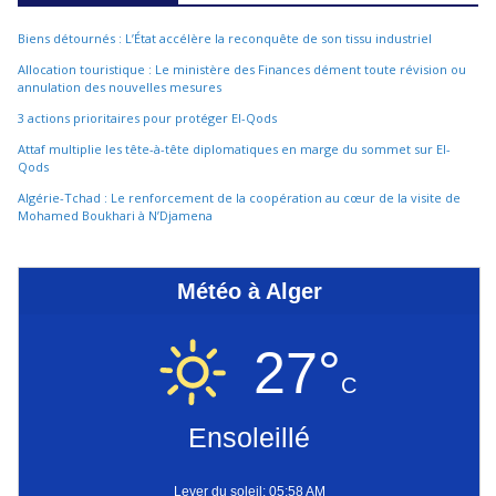
Biens détournés : L’État accélère la reconquête de son tissu industriel
Allocation touristique : Le ministère des Finances dément toute révision ou
annulation des nouvelles mesures
3 actions prioritaires pour protéger El-Qods
Attaf multiplie les tête-à-tête diplomatiques en marge du sommet sur El-
Qods
Algérie-Tchad : Le renforcement de la coopération au cœur de la visite de
Mohamed Boukhari à N’Djamena
Météo à Alger
27°
C
Ensoleillé
Lever du soleil: 05:58 AM