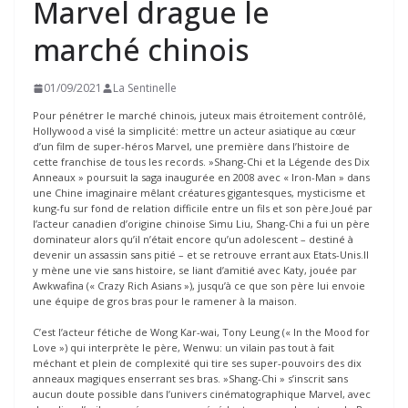
Marvel drague le
marché chinois
01/09/2021
La Sentinelle
Pour pénétrer le marché chinois, juteux mais étroitement contrôlé,
Hollywood a visé la simplicité: mettre un acteur asiatique au cœur
d’un film de super-héros Marvel, une première dans l’histoire de
cette franchise de tous les records. »Shang-Chi et la Légende des Dix
Anneaux » poursuit la saga inaugurée en 2008 avec « Iron-Man » dans
une Chine imaginaire mêlant créatures gigantesques, mysticisme et
kung-fu sur fond de relation difficile entre un fils et son père.Joué par
l’acteur canadien d’origine chinoise Simu Liu, Shang-Chi a fui un père
dominateur alors qu’il n’était encore qu’un adolescent – destiné à
devenir un assassin sans pitié – et se retrouve errant aux Etats-Unis.Il
y mène une vie sans histoire, se liant d’amitié avec Katy, jouée par
Awkwafina (« Crazy Rich Asians »), jusqu’à ce que son père lui envoie
une équipe de gros bras pour le ramener à la maison.
C’est l’acteur fétiche de Wong Kar-wai, Tony Leung (« In the Mood for
Love ») qui interprète le père, Wenwu: un vilain pas tout à fait
méchant et plein de complexité qui tire ses super-pouvoirs des dix
anneaux magiques enserrant ses bras. »Shang-Chi » s’inscrit sans
aucun doute possible dans l’univers cinématographique Marvel, avec