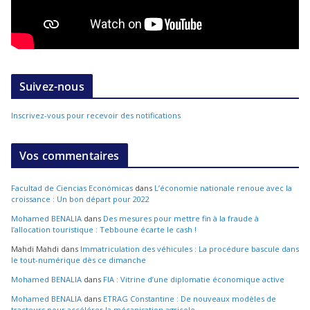
Suivez-nous
Inscrivez-vous pour recevoir des notifications
Vos commentaires
Facultad de Ciencias Económicas
dans
L’économie nationale renoue avec la
croissance : Un bon départ pour 2022
Mohamed BENALIA
dans
Des mesures pour mettre fin à la fraude à
l’allocation touristique : Tebboune écarte le cash !
Mahdi Mahdi
dans
Immatriculation des véhicules : La procédure bascule dans
le tout-numérique dès ce dimanche
Mohamed BENALIA
dans
FIA : Vitrine d’une diplomatie économique active
Mohamed BENALIA
dans
ETRAG Constantine : De nouveaux modèles de
tracteurs pour accélérer la mécanisation agricole