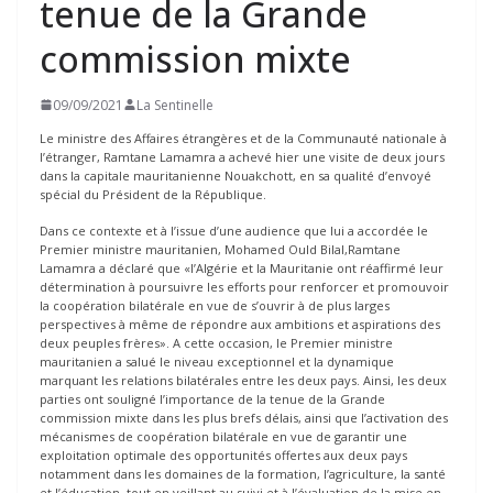
tenue de la Grande
commission mixte
09/09/2021
La Sentinelle
Le ministre des Affaires étrangères et de la Communauté nationale à
l’étranger, Ramtane Lamamra a achevé hier une visite de deux jours
dans la capitale mauritanienne Nouakchott, en sa qualité d’envoyé
spécial du Président de la République.
Dans ce contexte et à l’issue d’une audience que lui a accordée le
Premier ministre mauritanien, Mohamed Ould Bilal,Ramtane
Lamamra a déclaré que «l’Algérie et la Mauritanie ont réaffirmé leur
détermination à poursuivre les efforts pour renforcer et promouvoir
la coopération bilatérale en vue de s’ouvrir à de plus larges
perspectives à même de répondre aux ambitions et aspirations des
deux peuples frères». A cette occasion, le Premier ministre
mauritanien a salué le niveau exceptionnel et la dynamique
marquant les relations bilatérales entre les deux pays. Ainsi, les deux
parties ont souligné l’importance de la tenue de la Grande
commission mixte dans les plus brefs délais, ainsi que l’activation des
mécanismes de coopération bilatérale en vue de garantir une
exploitation optimale des opportunités offertes aux deux pays
notamment dans les domaines de la formation, l’agriculture, la santé
et l’éducation, tout en veillant au suivi et à l’évaluation de la mise en