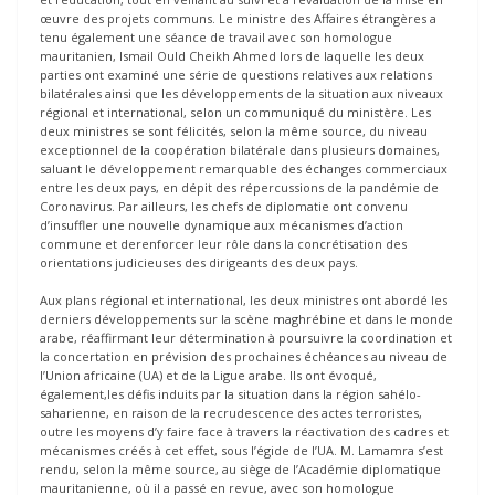
œuvre des projets communs. Le ministre des Affaires étrangères a
tenu également une séance de travail avec son homologue
mauritanien, Ismail Ould Cheikh Ahmed lors de laquelle les deux
parties ont examiné une série de questions relatives aux relations
bilatérales ainsi que les développements de la situation aux niveaux
régional et international, selon un communiqué du ministère. Les
deux ministres se sont félicités, selon la même source, du niveau
exceptionnel de la coopération bilatérale dans plusieurs domaines,
saluant le développement remarquable des échanges commerciaux
entre les deux pays, en dépit des répercussions de la pandémie de
Coronavirus. Par ailleurs, les chefs de diplomatie ont convenu
d’insuffler une nouvelle dynamique aux mécanismes d’action
commune et derenforcer leur rôle dans la concrétisation des
orientations judicieuses des dirigeants des deux pays.
Aux plans régional et international, les deux ministres ont abordé les
derniers développements sur la scène maghrébine et dans le monde
arabe, réaffirmant leur détermination à poursuivre la coordination et
la concertation en prévision des prochaines échéances au niveau de
l’Union africaine (UA) et de la Ligue arabe. Ils ont évoqué,
également,les défis induits par la situation dans la région sahélo-
saharienne, en raison de la recrudescence des actes terroristes,
outre les moyens d’y faire face à travers la réactivation des cadres et
mécanismes créés à cet effet, sous l’égide de l’UA. M. Lamamra s’est
rendu, selon la même source, au siège de l’Académie diplomatique
mauritanienne, où il a passé en revue, avec son homologue