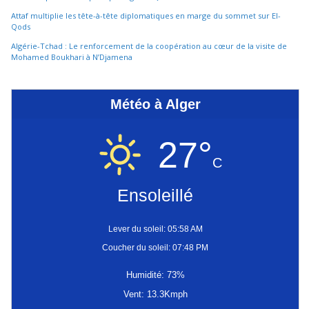
Attaf multiplie les tête-à-tête diplomatiques en marge du sommet sur El-
Qods
Algérie-Tchad : Le renforcement de la coopération au cœur de la visite de
Mohamed Boukhari à N’Djamena
Météo à Alger
27°
C
Ensoleillé
Lever du soleil: 05:58 AM
Coucher du soleil: 07:48 PM
Humidité: 73%
Vent: 13.3Kmph