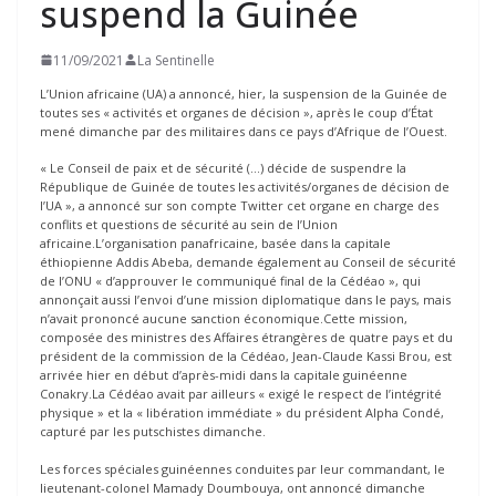
suspend la Guinée
11/09/2021
La Sentinelle
L’Union africaine (UA) a annoncé, hier, la suspension de la Guinée de
toutes ses « activités et organes de décision », après le coup d’État
mené dimanche par des militaires dans ce pays d’Afrique de l’Ouest.
« Le Conseil de paix et de sécurité (…) décide de suspendre la
République de Guinée de toutes les activités/organes de décision de
l’UA », a annoncé sur son compte Twitter cet organe en charge des
conflits et questions de sécurité au sein de l’Union
africaine.L’organisation panafricaine, basée dans la capitale
éthiopienne Addis Abeba, demande également au Conseil de sécurité
de l’ONU « d’approuver le communiqué final de la Cédéao », qui
annonçait aussi l’envoi d’une mission diplomatique dans le pays, mais
n’avait prononcé aucune sanction économique.Cette mission,
composée des ministres des Affaires étrangères de quatre pays et du
président de la commission de la Cédéao, Jean-Claude Kassi Brou, est
arrivée hier en début d’après-midi dans la capitale guinéenne
Conakry.La Cédéao avait par ailleurs « exigé le respect de l’intégrité
physique » et la « libération immédiate » du président Alpha Condé,
capturé par les putschistes dimanche.
Les forces spéciales guinéennes conduites par leur commandant, le
lieutenant-colonel Mamady Doumbouya, ont annoncé dimanche