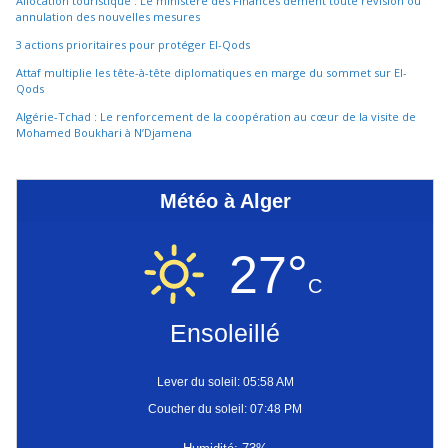
Allocation touristique : Le ministère des Finances dément toute révision ou
annulation des nouvelles mesures
3 actions prioritaires pour protéger El-Qods
Attaf multiplie les tête-à-tête diplomatiques en marge du sommet sur El-
Qods
Algérie-Tchad : Le renforcement de la coopération au cœur de la visite de
Mohamed Boukhari à N’Djamena
Météo à Alger
27°
C
Ensoleillé
Lever du soleil: 05:58 AM
Coucher du soleil: 07:48 PM