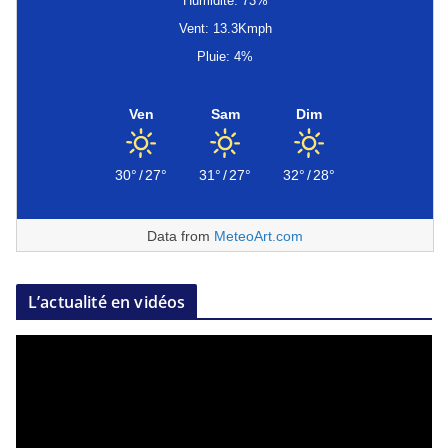
Humidité: 73%
Vent: 13.3Kmph
Pluie: 4%
Ven
Sam
Dim
30°
/
27°
31°
/
27°
32°
/
28°
Data from
MeteoArt.com
L’actualité en vidéos