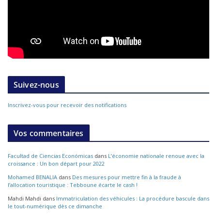
Suivez-nous
Inscrivez-vous pour recevoir des notifications
Vos commentaires
Facultad de Ciencias Económicas
dans
L’économie nationale renoue avec la
croissance : Un bon départ pour 2022
Mohamed BENALIA
dans
Des mesures pour mettre fin à la fraude à
l’allocation touristique : Tebboune écarte le cash !
Mahdi Mahdi
dans
Immatriculation des véhicules : La procédure bascule dans
le tout-numérique dès ce dimanche