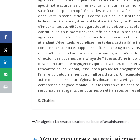
ajouté notre source. Selon les explications fournies par notr
suite à une inspection opérée par les services de la Directi
découvert un manque de plus de trois kg d’or. La quantité c
la direction. Cet enregistrement fictif a été à l’origine d’un
d’importantes quantités de cigarettes et de boissons alcool
constitué. Selon la même source, l’affaire n’est qu’à ses débu
agents douaniers font face à de lourdes accusations et pourra
attendant d’éventuels rebondissements dans cette affaire il e
con premier scandale. Rappelons l’affaire des 3 kg d’or, saisi
du dépôt des marchandises de valeur saisies, à la même direct
direction des douanes de la wilaya de Tébessa, d’une importa
dinars. Un cumul de négligences qui a accablé 20 douaniers, 
l’encontre de ceux dont, l’enquête a prouvé leur négligence
l’affaire du détournement de 3 millions d’euros. Un scandale
autre que, le directeur régional les douanes de la wilaya de 
composant la brigade mobile. Tous les mis en cause dans ce 
responsables et agents des douanes on été arrêtés par les 
S. Chahine
Air Algérie : La restructuration au lieu de l’assainissement
Vous pourrez aussi aimer