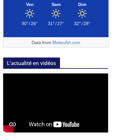
Ven
Sam
Dim
30°
/
26°
31°
/
27°
32°
/
28°
Data from
MeteoArt.com
L’actualité en vidéos