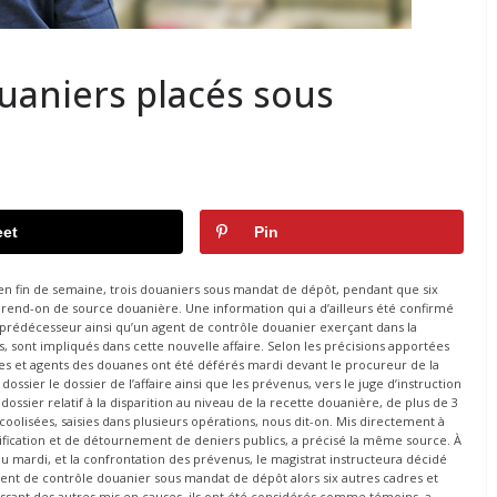
ouaniers placés sous
et
Pin
é en fin de semaine, trois douaniers sous mandat de dépôt, pendant que six
pprend-on de source douanière. Une information qui a d’ailleurs été confirmé
 prédécesseur ainsi qu’un agent de contrôle douanier exerçant dans la
, sont impliqués dans cette nouvelle affaire. Selon les précisions apportées
es et agents des douanes ont été déférés mardi devant le procureur de la
ssier le dossier de l’affaire ainsi que les prévenus, vers le juge d’instruction
dossier relatif à la disparition au niveau de la recette douanière, de plus de 3
coolisées, saisies dans plusieurs opérations, nous dit-on. Mis directement à
lsification et de détournement de deniers publics, a précisé la même source. À
 du mardi, et la confrontation des prévenus, le magistrat instructeura décidé
agent de contrôle douanier sous mandat de dépôt alors six autres cadres et
gissant des autres mis en causes, ils ont été considérés comme témoins, a