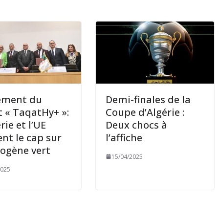
ement du
Demi-finales de la
t « TaqatHy+ »:
Coupe d’Algérie :
rie et l’UE
Deux chocs à
nt le cap sur
l’affiche
rogène vert
15/04/2025
2025