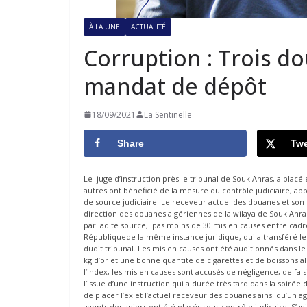
À LA UNE
ACTUALITÉ
Corruption : Trois d
mandat de dépôt
18/09/2021
La Sentinelle
Share
Twe
Le juge d’instruction près le tribunal de Souk Ahras, a plac
autres ont bénéficié de la mesure du contrôle judiciaire, a
de source judiciaire. Le receveur actuel des douanes et son
direction des douanes algériennes de la wilaya de Souk Ahras
par ladite source, pas moins de 30 mis en causes entre cadr
Républiquede la même instance juridique, qui a transféré le do
dudit tribunal. Les mis en causes ont été auditionnés dans le 
kg d’or et une bonne quantité de cigarettes et de boissons al
l’index, les mis en causes sont accusés de négligence, de fa
l’issue d’une instruction qui a durée très tard dans la soirée
de placer l’ex et l’actuel receveur des douanes ainsi qu’un 
agents douaniers ont été placés sous contrôle judicaire. S’a