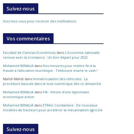
Suivez-nous
Inscrivez-vous pour recevoir des notifications
Vos commentaires
Facultad de Ciencias Económicas
dans
L’économie nationale
renoue avec la croissance : Un bon départ pour 2022
Mohamed BENALIA
dans
Des mesures pour mettre fin à la
fraude à l’allocation touristique : Tebboune écarte le cash !
Mahdi Mahdi
dans
Immatriculation des véhicules : La
procédure bascule dans le tout-numérique dès ce dimanche
Mohamed BENALIA
dans
FIA : Vitrine d’une diplomatie
économique active
Mohamed BENALIA
dans
ETRAG Constantine : De nouveaux
modèles de tracteurs pour accélérer la mécanisation agricole
Suivez-nous