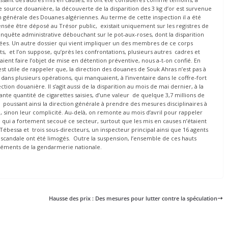
e source douanière, la découverte de la disparition des 3 kg d’or est survenue
on générale des Douanes algériennes. Au terme de cette inspection il a été
ensée être déposé au Trésor public, existait uniquement sur les registres de
e enquête administrative débouchant sur le pot-aux-roses, dont la disparition
isées. Un autre dossier qui vient impliquer un des membres de ce corps
ts, et l’on suppose, qu’près les confrontations, plusieurs autres cadres et
ient faire l’objet de mise en détention préventive, nous a-t-on confié. En
st utile de rappeler que, la direction des douanes de Souk Ahras n’est pas à
s dans plusieurs opérations, qui manquaient, à l’inventaire dans le coffre-fort
ion douanière. Il s’agit aussi de la disparition au mois de mai dernier, à la
nte quantité de cigarettes saisies, d’une valeur de quelque 3,7 millions de
poussant ainsi la direction générale à prendre des mesures disciplinaires à
, sinon leur complicité. Au-delà, on remonte au mois d’avril pour rappeler
 qui a fortement secoué ce secteur, surtout que les mis en causes n’étaient
Tébessa et trois sous-directeurs, un inspecteur principal ainsi que 16 agents
scandale ont été limogés. Outre la suspension, l’ensemble de ces hauts
éléments de la gendarmerie nationale.
Hausse des prix : Des mesures pour lutter contre la spéculation