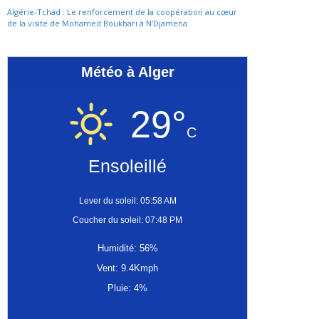
Algérie-Tchad : Le renforcement de la coopération au cœur
de la visite de Mohamed Boukhari à N’Djamena
Météo à Alger
29°
C
Ensoleillé
Lever du soleil: 05:58 AM
Coucher du soleil: 07:48 PM
Humidité: 56%
Vent: 9.4Kmph
Pluie: 4%