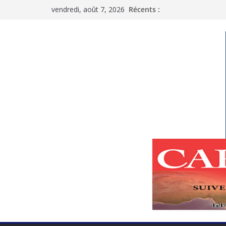
Passer
vendredi, août 7, 2026
Récents :
au
contenu