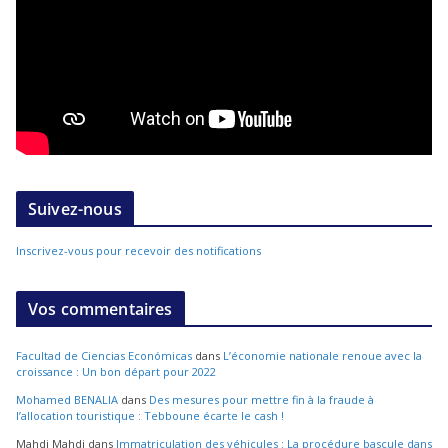
Suivez-nous
Inscrivez-vous pour recevoir des notifications
Vos commentaires
Facultad de Ciencias Económicas
dans
L’économie nationale renoue avec la
croissance : Un bon départ pour 2022
Mohamed BENALIA
dans
Des mesures pour mettre fin à la fraude à
l’allocation touristique : Tebboune écarte le cash !
Mahdi Mahdi
dans
Immatriculation des véhicules : La procédure bascule dans