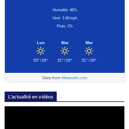
Humidité: 46%
Vent: 3.6Kmph
Pluie: 2%
Lun
Mar
Mer
33°
/
28°
31°
/
28°
31°
/
28°
Data from
MeteoArt.com
L’actualité en vidéos