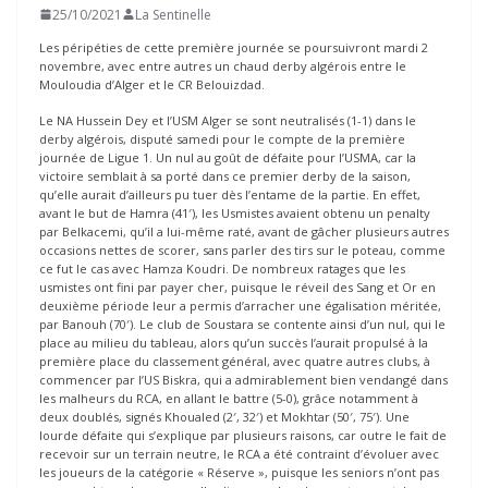
25/10/2021
La Sentinelle
Les péripéties de cette première journée se poursuivront mardi 2
novembre, avec entre autres un chaud derby algérois entre le
Mouloudia d’Alger et le CR Belouizdad.
Le NA Hussein Dey et l’USM Alger se sont neutralisés (1-1) dans le
derby algérois, disputé samedi pour le compte de la première
journée de Ligue 1. Un nul au goût de défaite pour l’USMA, car la
victoire semblait à sa porté dans ce premier derby de la saison,
qu’elle aurait d’ailleurs pu tuer dès l’entame de la partie. En effet,
avant le but de Hamra (41′), les Usmistes avaient obtenu un penalty
par Belkacemi, qu’il a lui-même raté, avant de gâcher plusieurs autres
occasions nettes de scorer, sans parler des tirs sur le poteau, comme
ce fut le cas avec Hamza Koudri. De nombreux ratages que les
usmistes ont fini par payer cher, puisque le réveil des Sang et Or en
deuxième période leur a permis d’arracher une égalisation méritée,
par Banouh (70′). Le club de Soustara se contente ainsi d’un nul, qui le
place au milieu du tableau, alors qu’un succès l’aurait propulsé à la
première place du classement général, avec quatre autres clubs, à
commencer par l’US Biskra, qui a admirablement bien vendangé dans
les malheurs du RCA, en allant le battre (5-0), grâce notamment à
deux doublés, signés Khoualed (2′, 32′) et Mokhtar (50′, 75′). Une
lourde défaite qui s’explique par plusieurs raisons, car outre le fait de
recevoir sur un terrain neutre, le RCA a été contraint d’évoluer avec
les joueurs de la catégorie « Réserve », puisque les seniors n’ont pas