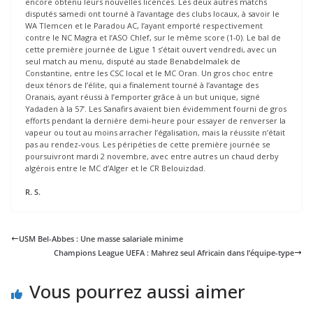
encore obtenu leurs nouvelles licences. Les deux autres matchs
disputés samedi ont tourné à l’avantage des clubs locaux, à savoir le
WA Tlemcen et le Paradou AC, l’ayant emporté respectivement
contre le NC Magra et l’ASO Chlef, sur le même score (1-0). Le bal de
cette première journée de Ligue 1 s’était ouvert vendredi, avec un
seul match au menu, disputé au stade Benabdelmalek de
Constantine, entre les CSC local et le MC Oran. Un gros choc entre
deux ténors de l’élite, qui a finalement tourné à l’avantage des
Oranais, ayant réussi à l’emporter grâce à un but unique, signé
Yadaden à la 57’. Les Sanafirs avaient bien évidemment fourni de gros
efforts pendant la dernière demi-heure pour essayer de renverser la
vapeur ou tout au moins arracher l’égalisation, mais la réussite n’était
pas au rendez-vous. Les péripéties de cette première journée se
poursuivront mardi 2 novembre, avec entre autres un chaud derby
algérois entre le MC d’Alger et le CR Belouizdad.
R. S.
USM Bel-Abbes : Une masse salariale minime
Champions League UEFA : Mahrez seul Africain dans l’équipe-type
Vous pourrez aussi aimer