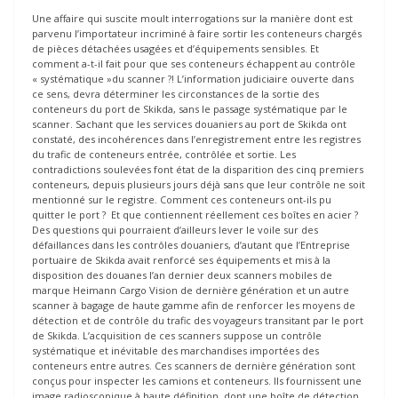
Une affaire qui suscite moult interrogations sur la manière dont est
parvenu l’importateur incriminé à faire sortir les conteneurs chargés
de pièces détachées usagées et d’équipements sensibles. Et
comment a-t-il fait pour que ses conteneurs échappent au contrôle
« systématique »du scanner ?! L’information judiciaire ouverte dans
ce sens, devra déterminer les circonstances de la sortie des
conteneurs du port de Skikda, sans le passage systématique par le
scanner. Sachant que les services douaniers au port de Skikda ont
constaté, des incohérences dans l’enregistrement entre les registres
du trafic de conteneurs entrée, contrôlée et sortie. Les
contradictions soulevées font état de la disparition des cinq premiers
conteneurs, depuis plusieurs jours déjà sans que leur contrôle ne soit
mentionné sur le registre. Comment ces conteneurs ont-ils pu
quitter le port ? Et que contiennent réellement ces boîtes en acier ?
Des questions qui pourraient d’ailleurs lever le voile sur des
défaillances dans les contrôles douaniers, d’autant que l’Entreprise
portuaire de Skikda avait renforcé ses équipements et mis à la
disposition des douanes l’an dernier deux scanners mobiles de
marque Heimann Cargo Vision de dernière génération et un autre
scanner à bagage de haute gamme afin de renforcer les moyens de
détection et de contrôle du trafic des voyageurs transitant par le port
de Skikda. L’acquisition de ces scanners suppose un contrôle
systématique et inévitable des marchandises importées des
conteneurs entre autres. Ces scanners de dernière génération sont
conçus pour inspecter les camions et conteneurs. Ils fournissent une
image radioscopique à haute définition, dont une boîte de détection