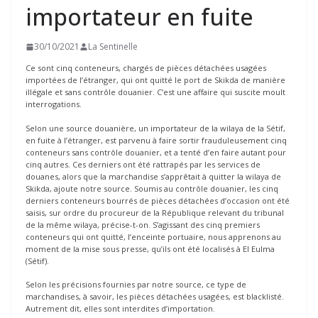
importateur en fuite
30/10/2021
La Sentinelle
Ce sont cinq conteneurs, chargés de pièces détachées usagées
importées de l’étranger, qui ont quitté le port de Skikda de manière
illégale et sans contrôle douanier. C’est une affaire qui suscite moult
interrogations.
Selon une source douanière, un importateur de la wilaya de la Sétif,
en fuite à l’étranger, est parvenu à faire sortir frauduleusement cinq
conteneurs sans contrôle douanier, et a tenté d’en faire autant pour
cinq autres. Ces derniers ont été rattrapés par les services de
douanes, alors que la marchandise s’apprêtait à quitter la wilaya de
Skikda, ajoute notre source. Soumis au contrôle douanier, les cinq
derniers conteneurs bourrés de pièces détachées d’occasion ont été
saisis, sur ordre du procureur de la République relevant du tribunal
de la même wilaya, précise-t-on. S’agissant des cinq premiers
conteneurs qui ont quitté, l’enceinte portuaire, nous apprenons au
moment de la mise sous presse, qu’ils ont été localisés à El Eulma
(Sétif).
Selon les précisions fournies par notre source, ce type de
marchandises, à savoir, les pièces détachées usagées, est blacklisté.
Autrement dit, elles sont interdites d’importation.