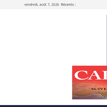
Passer
vendredi, août 7, 2026
Récents :
au
contenu