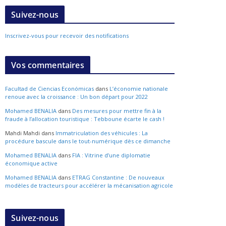
Suivez-nous
Inscrivez-vous pour recevoir des notifications
Vos commentaires
Facultad de Ciencias Económicas
dans
L’économie nationale
renoue avec la croissance : Un bon départ pour 2022
Mohamed BENALIA
dans
Des mesures pour mettre fin à la
fraude à l’allocation touristique : Tebboune écarte le cash !
Mahdi Mahdi
dans
Immatriculation des véhicules : La
procédure bascule dans le tout-numérique dès ce dimanche
Mohamed BENALIA
dans
FIA : Vitrine d’une diplomatie
économique active
Mohamed BENALIA
dans
ETRAG Constantine : De nouveaux
modèles de tracteurs pour accélérer la mécanisation agricole
Suivez-nous