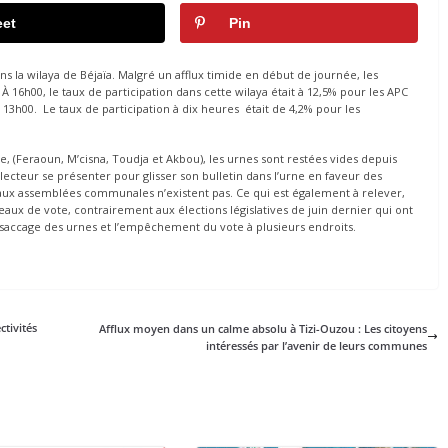
et
Pin
ns la wilaya de Béjaïa. Malgré un afflux timide en début de journée, les
À 16h00, le taux de participation dans cette wilaya était à 12,5% pour les APC
 13h00. Le taux de participation à dix heures était de 4,2% pour les
, (Feraoun, M’cisna, Toudja et Akbou), les urnes sont restées vides depuis
lecteur se présenter pour glisser son bulletin dans l’urne en faveur des
 aux assemblées communales n’existent pas. Ce qui est également à relever,
eaux de vote, contrairement aux élections législatives de juin dernier qui ont
 saccage des urnes et l’empêchement du vote à plusieurs endroits.
ctivités
Afflux moyen dans un calme absolu à Tizi-Ouzou : Les citoyens
intéressés par l’avenir de leurs communes