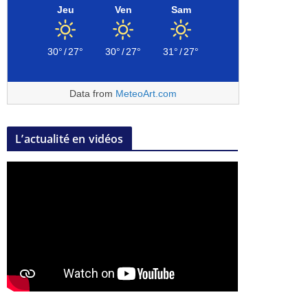
Jeu
Ven
Sam
30°
/
27°
30°
/
27°
31°
/
27°
Data from
MeteoArt.com
L’actualité en vidéos