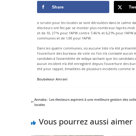
Share
Twe
e scrutin pour les locales se sont déroulées dans le calme da
électeurs ont fini par se monter plus nombreux l’après-midi. 
et de 10, 27 % pour l’APW contre 7,46 % et 6,21% pour l’APW à
communes et de 1,90 pour l’APW.
Dans les quatre communes, où aucune liste n’a été présentée
l’ouverture des bureaux de vote où l’on n’a constaté aucun é
candidats à l’assemblée de wilaya sachant que les candidats
aucun incident n’a été enregistré depuis l’ouverture des bur
été pour rappel, émaillées de plusieurs incidents comme le
Boubekeur Amrani
Annaba : Les électeurs aspirent à une meilleure gestion des colle
locales
Vous pourrez aussi aimer