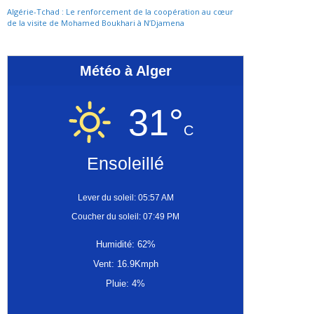
Algérie-Tchad : Le renforcement de la coopération au cœur
de la visite de Mohamed Boukhari à N’Djamena
Météo à Alger
31°
C
Ensoleillé
Lever du soleil: 05:57 AM
Coucher du soleil: 07:49 PM
Humidité: 62%
Vent: 16.9Kmph
Pluie: 4%