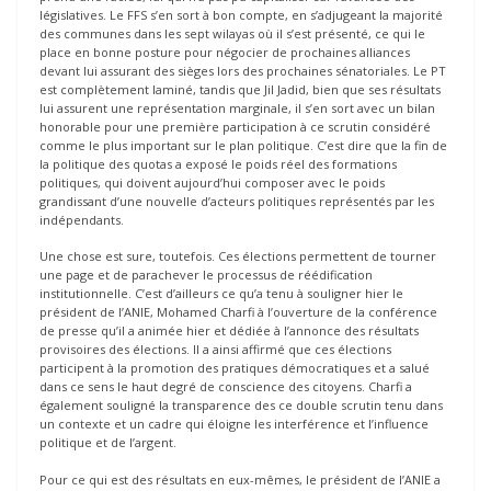
législatives. Le FFS s’en sort à bon compte, en s’adjugeant la majorité
des communes dans les sept wilayas où il s’est présenté, ce qui le
place en bonne posture pour négocier de prochaines alliances
devant lui assurant des sièges lors des prochaines sénatoriales. Le PT
est complètement laminé, tandis que Jil Jadid, bien que ses résultats
lui assurent une représentation marginale, il s’en sort avec un bilan
honorable pour une première participation à ce scrutin considéré
comme le plus important sur le plan politique. C’est dire que la fin de
la politique des quotas a exposé le poids réel des formations
politiques, qui doivent aujourd’hui composer avec le poids
grandissant d’une nouvelle d’acteurs politiques représentés par les
indépendants.
Une chose est sure, toutefois. Ces élections permettent de tourner
une page et de parachever le processus de réédification
institutionnelle. C’est d’ailleurs ce qu’a tenu à souligner hier le
président de l’ANIE, Mohamed Charfi à l’ouverture de la conférence
de presse qu’il a animée hier et dédiée à l’annonce des résultats
provisoires des élections. Il a ainsi affirmé que ces élections
participent à la promotion des pratiques démocratiques et a salué
dans ce sens le haut degré de conscience des citoyens. Charfi a
également souligné la transparence des ce double scrutin tenu dans
un contexte et un cadre qui éloigne les interférence et l’influence
politique et de l’argent.
Pour ce qui est des résultats en eux-mêmes, le président de l’ANIE a