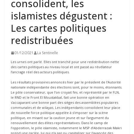
consolident, les
islamistes dégustent :
Les cartes politiques
redistribuées
01/12/2021
La Sentinelle
Les urnes ont parlé. Elles ont tranché pour une redistribution nette
des cartes politiques au niveau local et ont passé au révélateur
l’ancrage réel des acteurs politiques.
Les résultats provisoires annoncés hier par le président de l’Autorité
nationale indépendante des élections sont, pour le moins, étonnants.
Le pôle conservateur, que l’on croyait fini, et représenté par le FLN,
le RND et le Front El Moustakbal, fait une bonne opération en
s’accaparant une bonne part des sièges des assemblées populaires
communales et de wilayas. Les indépendants consolident leur place
de nouvelle force politique appelée à s’imposer sur la scène
politique, en misant sur la caution jeune et sur l’argument du
renouvellement des élites représentatives. Dans le camp de
l’opposition, le pôle islamiste, notamment le MSP d’Abderrazak Makri
prend une raclée, lui qui n’a pas pu capitaliser sur l’avancée des