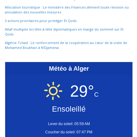
Allocation touristique : Le ministère des Finances dément toute révision ou
annulation des nouvelles mesures
3 actions prioritaires pour protéger El-Qods
Attaf multiplie les tête-à-tête diplomatiques en marge du sommet sur El-
Qods
Algérie-Tchad : Le renforcement de la coopération au cœur de la visite de
Mohamed Boukhari à N’Djamena
Météo à Alger
29°
C
Ensoleillé
Lever du soleil: 05:59 AM
Coucher du soleil: 07:47 PM