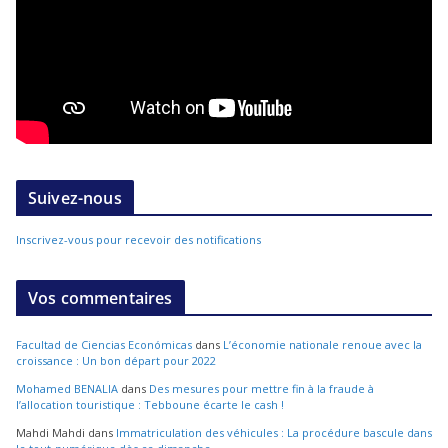
Suivez-nous
Inscrivez-vous pour recevoir des notifications
Vos commentaires
Facultad de Ciencias Económicas
dans
L’économie nationale renoue avec la
croissance : Un bon départ pour 2022
Mohamed BENALIA
dans
Des mesures pour mettre fin à la fraude à
l’allocation touristique : Tebboune écarte le cash !
Mahdi Mahdi
dans
Immatriculation des véhicules : La procédure bascule dans