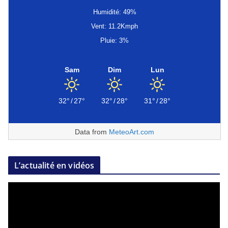
Humidité: 49%
Vent: 11.2Kmph
Pluie: 3%
Sam
Dim
Lun
32°
/
27°
32°
/
28°
31°
/
28°
Data from
MeteoArt.com
L’actualité en vidéos