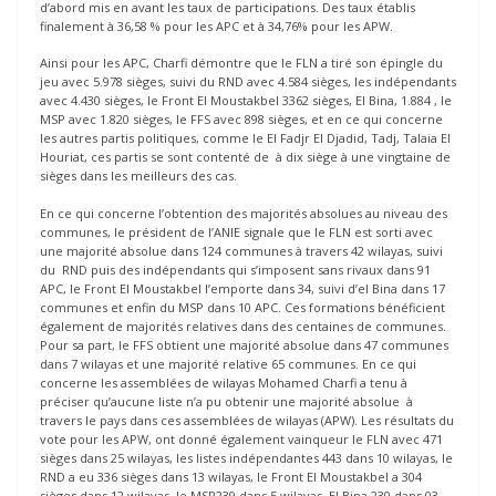
d’abord mis en avant les taux de participations. Des taux établis
finalement à 36,58 % pour les APC et à 34,76% pour les APW.
Ainsi pour les APC, Charfi démontre que le FLN a tiré son épingle du
jeu avec 5.978 sièges, suivi du RND avec 4.584 sièges, les indépendants
avec 4.430 sièges, le Front El Moustakbel 3362 sièges, El Bina, 1.884 , le
MSP avec 1.820 sièges, le FFS avec 898 sièges, et en ce qui concerne
les autres partis politiques, comme le El Fadjr El Djadid, Tadj, Talaia El
Houriat, ces partis se sont contenté de à dix siège à une vingtaine de
sièges dans les meilleurs des cas.
En ce qui concerne l’obtention des majorités absolues au niveau des
communes, le président de l’ANIE signale que le FLN est sorti avec
une majorité absolue dans 124 communes à travers 42 wilayas, suivi
du RND puis des indépendants qui s’imposent sans rivaux dans 91
APC, le Front El Moustakbel l’emporte dans 34, suivi d’el Bina dans 17
communes et enfin du MSP dans 10 APC. Ces formations bénéficient
également de majorités relatives dans des centaines de communes.
Pour sa part, le FFS obtient une majorité absolue dans 47 communes
dans 7 wilayas et une majorité relative 65 communes. En ce qui
concerne les assemblées de wilayas Mohamed Charfi a tenu à
préciser qu’aucune liste n’a pu obtenir une majorité absolue à
travers le pays dans ces assemblées de wilayas (APW). Les résultats du
vote pour les APW, ont donné également vainqueur le FLN avec 471
sièges dans 25 wilayas, les listes indépendantes 443 dans 10 wilayas, le
RND a eu 336 sièges dans 13 wilayas, le Front El Moustakbel a 304
sièges dans 12 wilayas, le MSP239 dans 5 wilayas, El Bina 230 dans 03