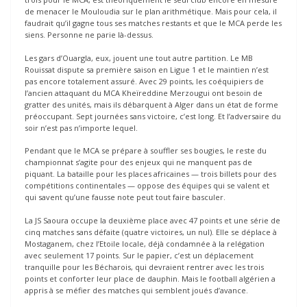
de menacer le Mouloudia sur le plan arithmétique. Mais pour cela, il
faudrait qu’il gagne tous ses matches restants et que le MCA perde les
siens. Personne ne parie là-dessus.
Les gars d’Ouargla, eux, jouent une tout autre partition. Le MB
Rouissat dispute sa première saison en Ligue 1 et le maintien n’est
pas encore totalement assuré. Avec 29 points, les coéquipiers de
l’ancien attaquant du MCA Kheïreddine Merzougui ont besoin de
gratter des unités, mais ils débarquent à Alger dans un état de forme
préoccupant. Sept journées sans victoire, c’est long. Et l’adversaire du
soir n’est pas n’importe lequel.
Pendant que le MCA se prépare à souffler ses bougies, le reste du
championnat s’agite pour des enjeux qui ne manquent pas de
piquant. La bataille pour les places africaines — trois billets pour des
compétitions continentales — oppose des équipes qui se valent et
qui savent qu’une fausse note peut tout faire basculer.
La JS Saoura occupe la deuxième place avec 47 points et une série de
cinq matches sans défaite (quatre victoires, un nul). Elle se déplace à
Mostaganem, chez l’Etoile locale, déjà condamnée à la relégation
avec seulement 17 points. Sur le papier, c’est un déplacement
tranquille pour les Bécharois, qui devraient rentrer avec les trois
points et conforter leur place de dauphin. Mais le football algérien a
appris à se méfier des matches qui semblent joués d’avance.