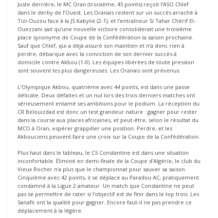
Juste derrière, le MC Oran (troisième, 45 points) reçoit l’ASO Chlef
dans le derby de l’Ouest. Les Oranais restent sur un succès arraché à
Tizi-Ouzou face à la JS Kabylie (2-1), et l’entraîneur Si Tahar Chérif El-
Ouezzani sait qu’une nouvelle victoire consoliderait une troisième
place synonyme de Coupe de la Confédération la saison prochaine.
Sauf que Chlef, qui a déjà assuré son maintien et n’a donc rien à
perdre, débarque avec la conviction de son dernier succès à
domicile contre Akbou (1-0). Les équipes libérées de toute pression
sont souvent les plus dangereuses. Les Oranais sont prévenus.
L’Olympique Akbou, quatrième avec 44 points, est dans une passe
délicate. Deux défaites et un nul lors des trois derniers matches ont
sérieusement entamé ses ambitions pour le podium. La réception du
CR Belouizdad est donc un test grandeur nature : gagner pour rester
dans la course aux places africaines, et peut-être, selon le résultat du
MCO à Oran, espérer grappiller une position. Perdre, et les
Akbouciens peuvent faire une croix sur la Coupe de la Confédération.
Plus haut dans le tableau, le CS Constantine est dans une situation
inconfortable. Éliminé en demi-finale de la Coupe d’Algérie, le club du
Vieux Rocher n’a plus que le championnat pour sauver sa saison.
Cinquième avec 42 points, il se déplace au Paradou AC, pratiquement
condamné à la Ligue 2 amateur. Un match que Constantine ne peut
pas se permettre de rater si l’objectif est de finir dans le top trois. Les
Sanafir ont la qualité pour gagner. Encore faut-il ne pas prendre ce
déplacement à la légère.