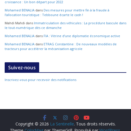
croissance : Un bon départ pour 2022
Mohamed BENALIA
dans
Des mesures pour mettre fin à la fraude à
l’allocation touristique : Tebboune écarte le cash !
Mahdi Mahdi
dans
Immatriculation des véhicules : La procédure bascule dans
le tout-numérique dès ce dimanche
Mohamed BENALIA
dans
FIA : Vitrine d’une diplomatie économique active
Mohamed BENALIA
dans
ETRAG Constantine : De nouveaux modèles de
tracteurs pour accélérer la mécanisation agricole
Suivez-nous
Inscrivez-vous pour recevoir des notifications
Copyright © 2026
La Sentinelle
. Tous droits réservés.
Theme
ColorMag
par ThemeGrill. Propulsé par
WordPress
.