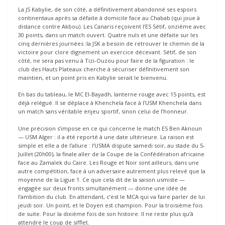
La JS Kabylie, de son côté, a définitivement abandonné ses espoirs
continentaux après sa défaite à domicile face au Chabab (qui joue à
distance contre Akbou). Les Canaris reçoivent l’ES Sétif, onzième avec
30 points, dans un match ouvert. Quatre nuls et une défaite sur les
cinq dernières journées :la JSK a besoin de retrouver le chemin de la
victoire pour clore dignement un exercice décevant. Sétif, de son
côté, ne sera pas venu à Tizi-Ouzou pour faire de la figuration : le
club des Hauts Plateaux cherche à sécuriser définitivement son
maintien, et un point pris en Kabylie serait le bienvenu.
En bas du tableau, le MC El-Bayadh, lanterne rouge avec 15 points, est
déjà relégué. Il se déplace à Khenchela face à l’USM Khenchela dans
un match sans véritable enjeu sportif, sinon celui de l’honneur.
Une précision s’impose en ce qui concerne le match ES Ben Aknoun
— USM Alger : il a été reporté à une date ultérieure. La raison est
simple et elle a de l’allure : l’USMA dispute samedi soir, au stade du 5-
Juillet (20h00), la finale aller de la Coupe de la Confédération africaine
face au Zamalek du Caire. Les Rouge et Noir sont ailleurs, dans une
autre compétition, face à un adversaire autrement plus relevé que la
moyenne de la Ligue 1. Ce que cela dit de la saison usmiste —
engagée sur deux fronts simultanément — donne une idée de
l’ambition du club. En attendant, c’est le MCA qui va faire parler de lui
jeudi soir. Un point, et le Doyen est champion. Pour la troisième fois
de suite. Pour la dixième fois de son histoire. Il ne reste plus qu’à
attendre le coup de sifflet.