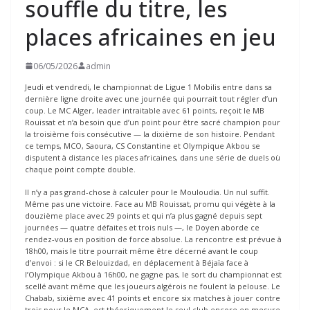
souffle du titre, les
places africaines en jeu
06/05/2026
admin
Jeudi et vendredi, le championnat de Ligue 1 Mobilis entre dans sa
dernière ligne droite avec une journée qui pourrait tout régler d’un
coup. Le MC Alger, leader intraitable avec 61 points, reçoit le MB
Rouissat et n’a besoin que d’un point pour être sacré champion pour
la troisième fois consécutive — la dixième de son histoire. Pendant
ce temps, MCO, Saoura, CS Constantine et Olympique Akbou se
disputent à distance les places africaines, dans une série de duels où
chaque point compte double.
Il n’y a pas grand-chose à calculer pour le Mouloudia. Un nul suffit.
Même pas une victoire. Face au MB Rouissat, promu qui végète à la
douzième place avec 29 points et qui n’a plus gagné depuis sept
journées — quatre défaites et trois nuls —, le Doyen aborde ce
rendez-vous en position de force absolue. La rencontre est prévue à
18h00, mais le titre pourrait même être décerné avant le coup
d’envoi : si le CR Belouizdad, en déplacement à Béjaïa face à
l’Olympique Akbou à 16h00, ne gagne pas, le sort du championnat est
scellé avant même que les joueurs algérois ne foulent la pelouse. Le
Chabab, sixième avec 41 points et encore six matches à jouer contre
trois pour le MCA, est théoriquement le seul club encore en mesure