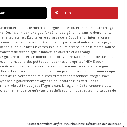
et
Pin
ogue méditerranéen, le ministre délégué auprès du Premier ministre chargé
hdi Oualid, a mis en exergue l’expérience algérienne dans le domaine. La
é le secrétaire d’État italien en charge de la Coopération internationale,
e développement de la coopération et du partenariat entre les deux pays
issance, a indiqué hier un communiqué du ministère. Selon la même source,
ransfert de technologie, d’innovation ouverte et d’échange
 signature d’un certain nombre d’accords entre l’accélérateur de startups
Réseau international des petites et moyennes entreprises (INSME) pour
la même source. Lors de son intervention, le ministre a mis en exergue
s efforts du gouvernement pour les accompagner, a ajouté ledit communiqué.
s chefs de gouvernement, ministres d’États et représentants d’organismes
loyés par le gouvernement algérien pour soutenir les start-ups et
, le « rôle actif » que joue l’Algérie dans la région méditerranéenne et sa
rovisionnement de ce qu’exigent les défis économiques et technologiques de
.
-
Postes frontaliers algéro-mauritaniens : Réduction des délais de