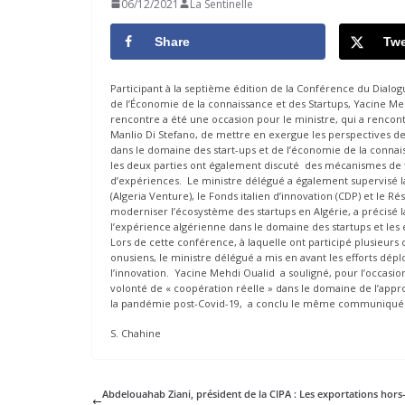
06/12/2021
La Sentinelle
Share
Twe
Participant à la septième édition de la Conférence du Dial
de l’Économie de la connaissance et des Startups, Yacine Me
rencontre a été une occasion pour le ministre, qui a rencontr
Manlio Di Stefano, de mettre en exergue les perspectives d
dans le domaine des start-ups et de l’économie de la conna
les deux parties ont également discuté des mécanismes de t
d’expériences. Le ministre délégué a également supervisé la
(Algeria Venture), le Fonds italien d’innovation (CDP) et le 
moderniser l’écosystème des startups en Algérie, a précisé 
l’expérience algérienne dans le domaine des startups et le
Lors de cette conférence, à laquelle ont participé plusieur
onusiens, le ministre délégué a mis en avant les efforts dép
l’innovation. Yacine Mehdi Oualid a souligné, pour l’occasion
volonté de « coopération réelle » dans le domaine de l’app
la pandémie post-Covid-19, a conclu le même communiqué
S. Chahine
Abdelouahab Ziani, président de la CIPA : Les exportations hors