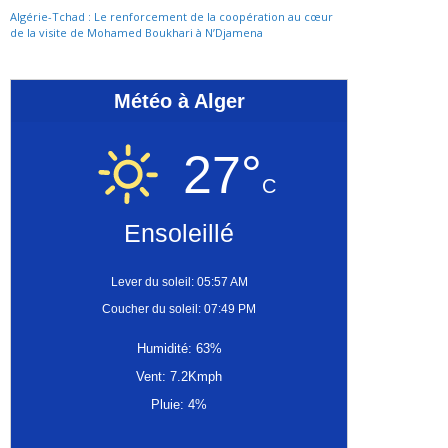
Algérie-Tchad : Le renforcement de la coopération au cœur
de la visite de Mohamed Boukhari à N’Djamena
Météo à Alger
27°
C
Ensoleillé
Lever du soleil: 05:57 AM
Coucher du soleil: 07:49 PM
Humidité: 63%
Vent: 7.2Kmph
Pluie: 4%