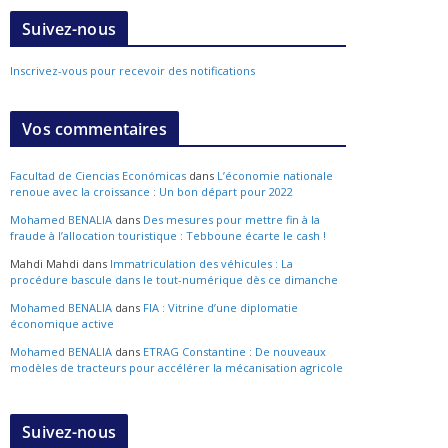
Suivez-nous
Inscrivez-vous pour recevoir des notifications
Vos commentaires
Facultad de Ciencias Económicas
dans
L’économie nationale
renoue avec la croissance : Un bon départ pour 2022
Mohamed BENALIA
dans
Des mesures pour mettre fin à la
fraude à l’allocation touristique : Tebboune écarte le cash !
Mahdi Mahdi
dans
Immatriculation des véhicules : La
procédure bascule dans le tout-numérique dès ce dimanche
Mohamed BENALIA
dans
FIA : Vitrine d’une diplomatie
économique active
Mohamed BENALIA
dans
ETRAG Constantine : De nouveaux
modèles de tracteurs pour accélérer la mécanisation agricole
Suivez-nous