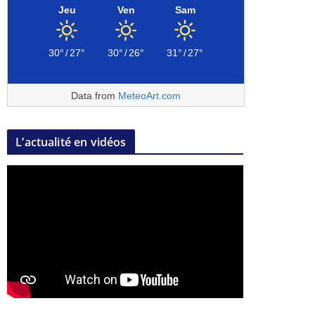
Jeu
Ven
Sam
30°
/
27°
30°
/
26°
31°
/
27°
Data from
MeteoArt.com
L’actualité en vidéos