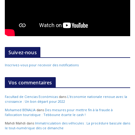
Suivez-nous
Inscrivez-vous pour recevoir des notifications
Vos commentaires
Facultad de Ciencias Económicas
dans
L’économie nationale renoue avec la
croissance : Un bon départ pour 2022
Mohamed BENALIA
dans
Des mesures pour mettre fin à la fraude à
l’allocation touristique : Tebboune écarte le cash !
Mahdi Mahdi
dans
Immatriculation des véhicules : La procédure bascule dans
le tout-numérique dès ce dimanche