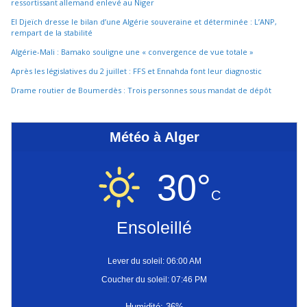
ressortissant allemand enlevé au Niger
El Djeïch dresse le bilan d’une Algérie souveraine et déterminée : L’ANP,
rempart de la stabilité
Algérie-Mali : Bamako souligne une « convergence de vue totale »
Après les législatives du 2 juillet : FFS et Ennahda font leur diagnostic
Drame routier de Boumerdès : Trois personnes sous mandat de dépôt
Météo à Alger
30°
C
Ensoleillé
Lever du soleil: 06:00 AM
Coucher du soleil: 07:46 PM
Humidité: 36%