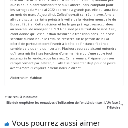
que la double-confrontation face aux Camerounais, comptant pour
les barrages du Mondial-2022 approche à grands pas, elle qui aura lieu
au mois de mars. Aujourd’hui, Zefizef devrait se réunir avec Amara
afin de discuter certains points à la veille de la réunion mensuelle du
Bureau fédéral. Cette décision et les larges prérogatives accordées
au nouveau de manager de l’EN A ne sont pas le fruit du hasard. Ceci,
étant donné qu’il est question d’assurer la transition dans une phase
sensible durant laquelle l’étau se resserre sur le patron de la FAF,
décrié de partout et dont l’avenir à la tête de l’instance fédérale
semble de plus en plus incertain. Plusieurs sources laissent entendre
qu’il sera mis fin à ses fonctions d’une manière ou d’une autre tout
juste après le rendez-vous face aux Camerounais. Prépare-t-on son
remplacement par Zefizef, qui allait se présenter déjà pour ce poste
avant Amara ? Les jours à venir nous le diront.
Abderrahim Mahious
De l’eau à la bouche
Elle doit empêcher les tentatives d’infiltration de l’entité sioniste : L’UA face à
l’Histoire
Vous pourrez aussi aimer