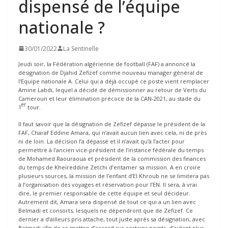
dispensé de l’équipe
nationale ?
30/01/2022
La Sentinelle
Jeudi soir, la Fédération algérienne de football (FAF) a annoncé la
désignation de Djahid Zefizef comme nouveau manager général de
l’Equipe nationale A. Celui qui a déjà occupé ce poste vient remplacer
Amine Labdi, lequel a décidé de démissionner au retour de Verts du
Cameroun et leur élimination précoce de la CAN-2021, au stade du
er
1
tour.
Il faut savoir que la désignation de Zefizef dépasse le président de la
FAF, Charaf Eddine Amara, qui n’avait aucun lien avec cela, ni de près
ni de loin. La décision l’a dépassé et il n’avait qu’à l’acter pour
permettre à l’ancien vice-président de l’instance fédérale du temps
de Mohamed Raouraoua et président de la commission des finances
du temps de Kheïreddine Zetchi d’entamer sa mission. A en croire
plusieurs sources, la mission de l’enfant d’El Khroub ne se limitera pas
à l’organisation des voyages et réservation pour l’EN. Il sera, à vrai
dire, le premier responsable de cette équipe et seul décideur.
Autrement dit, Amara sera dispensé de tout ce qui a un lien avec
Belmadi et consorts, lesquels ne dépendront que de Zefizef. Ce
dernier a d’ailleurs pris attache, tout juste après sa désignation, avec
Belmadi afin de se mettre d’accord sur certains points, d’autant plus