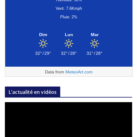
Vent: 7.6Kmph
Pluie: 2%
Dim
Lun
Mar
32°
/
29°
32°
/
28°
31°
/
28°
Data from
MeteoArt.com
L’actualité en vidéos